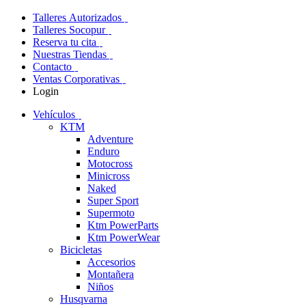
Talleres Autorizados
Talleres Socopur
Reserva tu cita
Nuestras Tiendas
Contacto
Ventas Corporativas
Login
Vehículos
KTM
Adventure
Enduro
Motocross
Minicross
Naked
Super Sport
Supermoto
Ktm PowerParts
Ktm PowerWear
Bicicletas
Accesorios
Montañera
Niños
Husqvarna