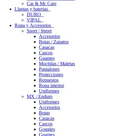
Car & Mc Care
Llantas y baterias
DURO
VIPAL
Ropa y Accesorios
Sport / Street
Accesorios
Botas / Zapatos
Casacas
Cascos
Guantes
Mochilas / Maletas
Pantalones
Protecciones
Repuestos
Ropa interior
Uniformes
MX / Enduro
Uniformes
Accesorios
Botas
Casacas
Cascos
Goggles
Guantes