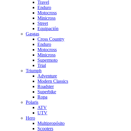
Travel
Enduro
Motocross
Minicross
Street
Equipación
Gasgas
Cross Country
Enduro
Motocross
Minicross
Supermoto
Trial
Triumph
Adventure
Modern Classics
Roadster
Superbike
Ropa
Polaris
ATV
UTV
Hero
Multipropósito
Scooters