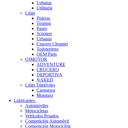
Urbanas
Utilitaria
Lifan
Pisteras
Touring
Paseo
Scooters
Urbanas
Crucero Chopper
Todoterreno
OEM Parts
QJMOTOR
ADVENTURE
CRUCERO
DEPORTIVA
NAKED
Lifan Trimóviles
Cargueros
Mototaxi
Lubricantes
Automóviles
Motocicletas
Vehículos Pesados
Competición Automóvil
Competición Motocicleta