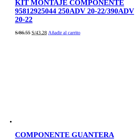
KIT MONTAJE COMPONENTE
95812925044 250ADV 20-22/390ADV
20-22
El
El
S/
86.55
S/
43.28
Añadir al carrito
precio
precio
original
actual
era:
es:
S/86.55.
S/43.28.
COMPONENTE GUANTERA