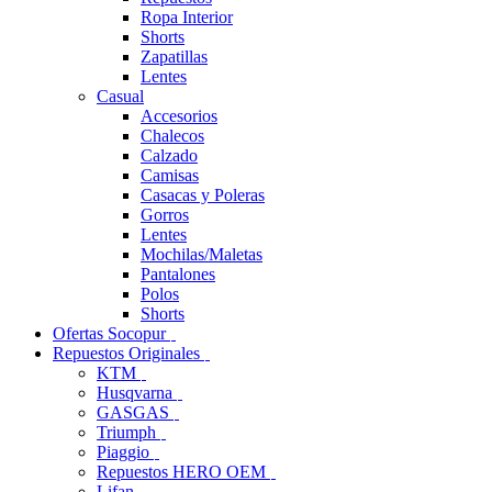
Ropa Interior
Shorts
Zapatillas
Lentes
Casual
Accesorios
Chalecos
Calzado
Camisas
Casacas y Poleras
Gorros
Lentes
Mochilas/Maletas
Pantalones
Polos
Shorts
Ofertas Socopur
Repuestos Originales
KTM
Husqvarna
GASGAS
Triumph
Piaggio
Repuestos HERO OEM
Lifan