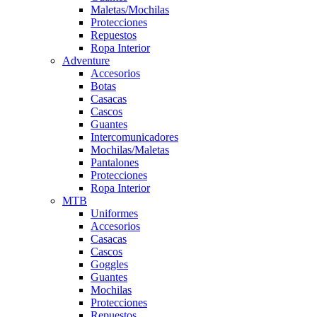
Maletas/Mochilas
Protecciones
Repuestos
Ropa Interior
Adventure
Accesorios
Botas
Casacas
Cascos
Guantes
Intercomunicadores
Mochilas/Maletas
Pantalones
Protecciones
Ropa Interior
MTB
Uniformes
Accesorios
Casacas
Cascos
Goggles
Guantes
Mochilas
Protecciones
Repuestos