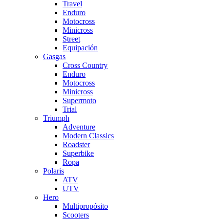
Travel
Enduro
Motocross
Minicross
Street
Equipación
Gasgas
Cross Country
Enduro
Motocross
Minicross
Supermoto
Trial
Triumph
Adventure
Modern Classics
Roadster
Superbike
Ropa
Polaris
ATV
UTV
Hero
Multipropósito
Scooters