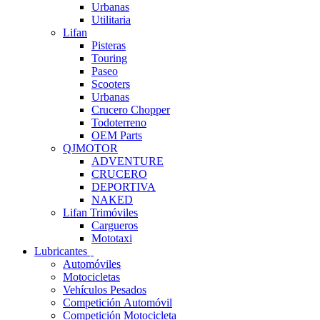
Urbanas
Utilitaria
Lifan
Pisteras
Touring
Paseo
Scooters
Urbanas
Crucero Chopper
Todoterreno
OEM Parts
QJMOTOR
ADVENTURE
CRUCERO
DEPORTIVA
NAKED
Lifan Trimóviles
Cargueros
Mototaxi
Lubricantes
Automóviles
Motocicletas
Vehículos Pesados
Competición Automóvil
Competición Motocicleta