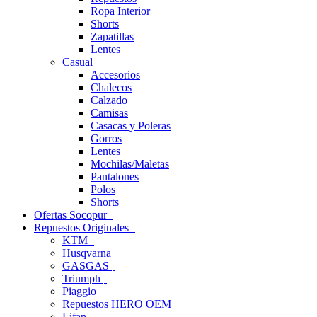
Ropa Interior
Shorts
Zapatillas
Lentes
Casual
Accesorios
Chalecos
Calzado
Camisas
Casacas y Poleras
Gorros
Lentes
Mochilas/Maletas
Pantalones
Polos
Shorts
Ofertas Socopur
Repuestos Originales
KTM
Husqvarna
GASGAS
Triumph
Piaggio
Repuestos HERO OEM
Lifan