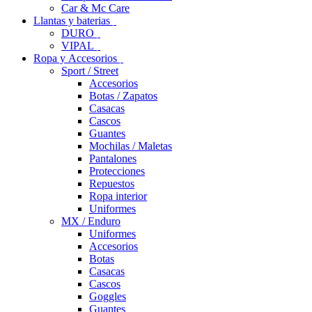
Car & Mc Care
Llantas y baterias
DURO
VIPAL
Ropa y Accesorios
Sport / Street
Accesorios
Botas / Zapatos
Casacas
Cascos
Guantes
Mochilas / Maletas
Pantalones
Protecciones
Repuestos
Ropa interior
Uniformes
MX / Enduro
Uniformes
Accesorios
Botas
Casacas
Cascos
Goggles
Guantes