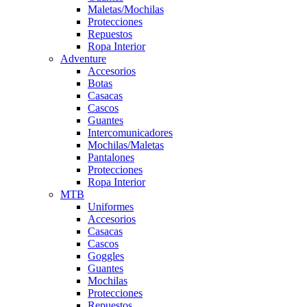
Maletas/Mochilas
Protecciones
Repuestos
Ropa Interior
Adventure
Accesorios
Botas
Casacas
Cascos
Guantes
Intercomunicadores
Mochilas/Maletas
Pantalones
Protecciones
Ropa Interior
MTB
Uniformes
Accesorios
Casacas
Cascos
Goggles
Guantes
Mochilas
Protecciones
Repuestos