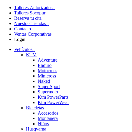
Talleres Autorizados
Talleres Socopur
Reserva tu cita
Nuestras Tiendas
Contacto
Ventas Corporativas
Login
Vehículos
KTM
Adventure
Enduro
Motocross
Minicross
Naked
Super Sport
Supermoto
Ktm PowerParts
Ktm PowerWear
Bicicletas
Accesorios
Montañera
Niños
Husqvarna