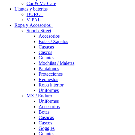
Car & Mc Care
Llantas y baterias
DURO
VIPAL
Ropa y Accesorios
Sport / Street
Accesorios
Botas / Zapatos
Casacas
Cascos
Guantes
Mochilas / Maletas
Pantalones
Protecciones
Repuestos
Ropa interior
Uniformes
MX / Enduro
Uniformes
Accesorios
Botas
Casacas
Cascos
Goggles
Guantes