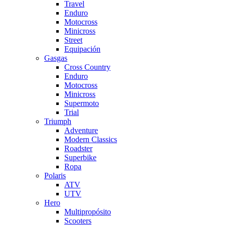
Travel
Enduro
Motocross
Minicross
Street
Equipación
Gasgas
Cross Country
Enduro
Motocross
Minicross
Supermoto
Trial
Triumph
Adventure
Modern Classics
Roadster
Superbike
Ropa
Polaris
ATV
UTV
Hero
Multipropósito
Scooters