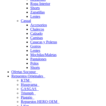
Ropa Interior
Shorts
Zapatillas
Lentes
Casual
Accesorios
Chalecos
Calzado
Camisas
Casacas y Poleras
Gorros
Lentes
Mochilas/Maletas
Pantalones
Polos
Shorts
Ofertas Socopur
Repuestos Originales
KTM
Husqvarna
GASGAS
Triumph
Piaggio
Repuestos HERO OEM
Lifan