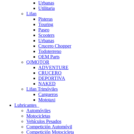
Urbanas
Utilitaria
Lifan
Pisteras
Touring
Paseo
Scooters
Urbanas
Crucero Chopper
Todoterreno
OEM Parts
QJMOTOR
ADVENTURE
CRUCERO
DEPORTIVA
NAKED
Lifan Trimóviles
Cargueros
Mototaxi
Lubricantes
Automóviles
Motocicletas
Vehículos Pesados
Competición Automóvil
Competición Motocicleta