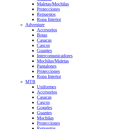
Maletas/Mochilas
Protecciones
Repuestos
Ropa Interior
Adventure
Accesorios
Botas
Casacas
Cascos
Guantes
Intercomunicadores
Mochilas/Maletas
Pantalones
Protecciones
Ropa Interior
MTB
Uniformes
Accesorios
Casacas
Cascos
Goggles
Guantes
Mochilas
Protecciones
Repuestos