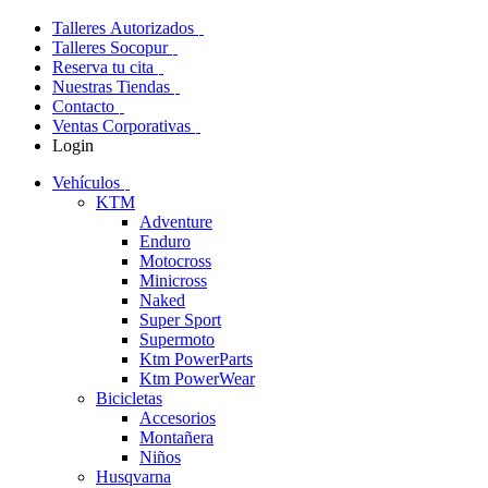
Talleres Autorizados
Talleres Socopur
Reserva tu cita
Nuestras Tiendas
Contacto
Ventas Corporativas
Login
Vehículos
KTM
Adventure
Enduro
Motocross
Minicross
Naked
Super Sport
Supermoto
Ktm PowerParts
Ktm PowerWear
Bicicletas
Accesorios
Montañera
Niños
Husqvarna