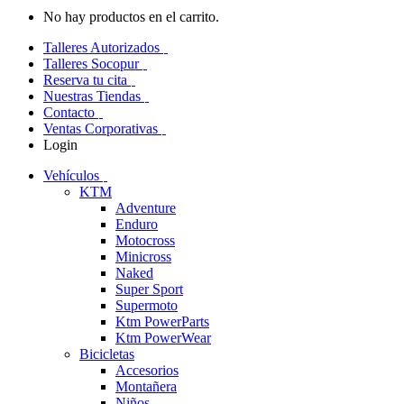
No hay productos en el carrito.
Talleres Autorizados
Talleres Socopur
Reserva tu cita
Nuestras Tiendas
Contacto
Ventas Corporativas
Login
Vehículos
KTM
Adventure
Enduro
Motocross
Minicross
Naked
Super Sport
Supermoto
Ktm PowerParts
Ktm PowerWear
Bicicletas
Accesorios
Montañera
Niños