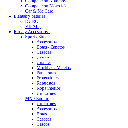
Competición Automóvil
Competición Motocicleta
Car & Mc Care
Llantas y baterias
DURO
VIPAL
Ropa y Accesorios
Sport / Street
Accesorios
Botas / Zapatos
Casacas
Cascos
Guantes
Mochilas / Maletas
Pantalones
Protecciones
Repuestos
Ropa interior
Uniformes
MX / Enduro
Uniformes
Accesorios
Botas
Casacas
Cascos