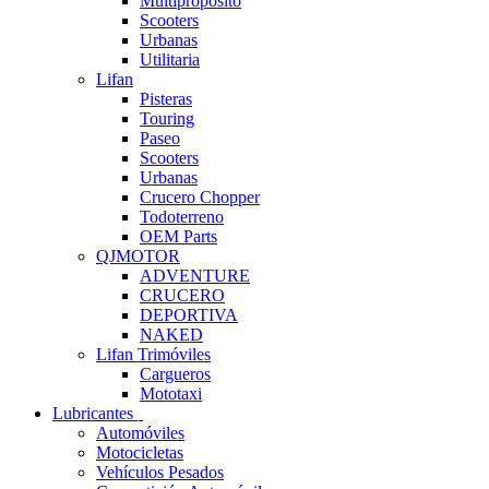
Multipropósito
Scooters
Urbanas
Utilitaria
Lifan
Pisteras
Touring
Paseo
Scooters
Urbanas
Crucero Chopper
Todoterreno
OEM Parts
QJMOTOR
ADVENTURE
CRUCERO
DEPORTIVA
NAKED
Lifan Trimóviles
Cargueros
Mototaxi
Lubricantes
Automóviles
Motocicletas
Vehículos Pesados