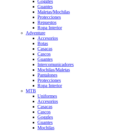
Goggles
Guantes
Maletas/Mochilas
Protecciones
Repuestos
Ropa Interior
Adventure
Accesorios
Botas
Casacas
Cascos
Guantes
Intercomunicadores
Mochilas/Maletas
Pantalones
Protecciones
Ropa Interior
MTB
Uniformes
Accesorios
Casacas
Cascos
Goggles
Guantes
Mochilas