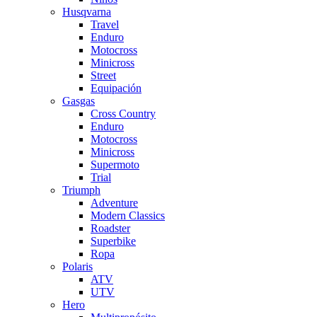
Husqvarna
Travel
Enduro
Motocross
Minicross
Street
Equipación
Gasgas
Cross Country
Enduro
Motocross
Minicross
Supermoto
Trial
Triumph
Adventure
Modern Classics
Roadster
Superbike
Ropa
Polaris
ATV
UTV
Hero