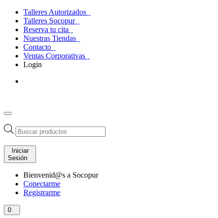
Talleres Autorizados
Talleres Socopur
Reserva tu cita
Nuestras Tiendas
Contacto
Ventas Corporativas
Login
Búsqueda
de
productos
Iniciar
Sesión
Bienvenid@s a Socopur
Conectarme
Registrarme
0