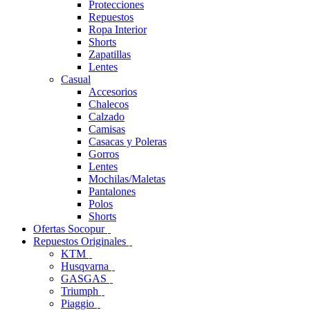
Protecciones
Repuestos
Ropa Interior
Shorts
Zapatillas
Lentes
Casual
Accesorios
Chalecos
Calzado
Camisas
Casacas y Poleras
Gorros
Lentes
Mochilas/Maletas
Pantalones
Polos
Shorts
Ofertas Socopur
Repuestos Originales
KTM
Husqvarna
GASGAS
Triumph
Piaggio