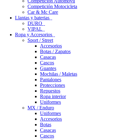
Competición Automóvil
Competición Motocicleta
Car & Mc Care
Llantas y baterias
DURO
VIPAL
Ropa y Accesorios
Sport / Street
Accesorios
Botas / Zapatos
Casacas
Cascos
Guantes
Mochilas / Maletas
Pantalones
Protecciones
Repuestos
Ropa interior
Uniformes
MX / Enduro
Uniformes
Accesorios
Botas
Casacas
Cascos