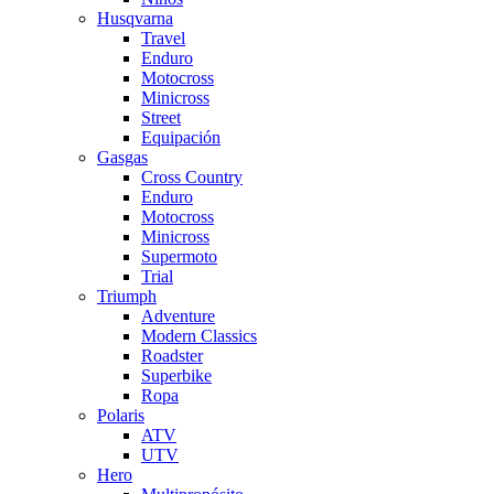
Husqvarna
Travel
Enduro
Motocross
Minicross
Street
Equipación
Gasgas
Cross Country
Enduro
Motocross
Minicross
Supermoto
Trial
Triumph
Adventure
Modern Classics
Roadster
Superbike
Ropa
Polaris
ATV
UTV
Hero