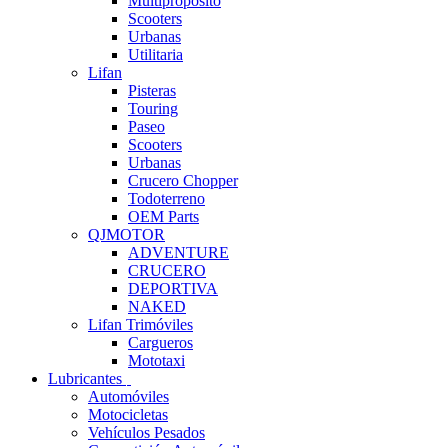
Multipropósito
Scooters
Urbanas
Utilitaria
Lifan
Pisteras
Touring
Paseo
Scooters
Urbanas
Crucero Chopper
Todoterreno
OEM Parts
QJMOTOR
ADVENTURE
CRUCERO
DEPORTIVA
NAKED
Lifan Trimóviles
Cargueros
Mototaxi
Lubricantes
Automóviles
Motocicletas
Vehículos Pesados