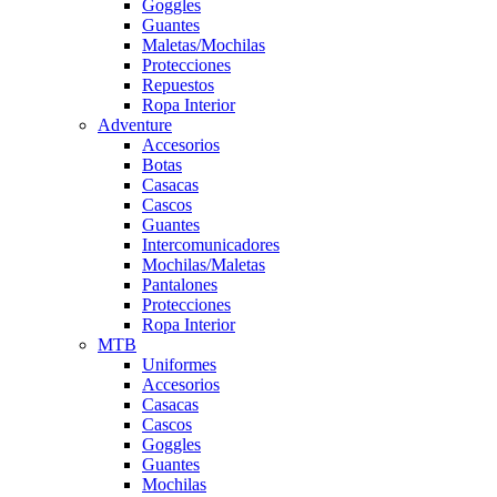
Goggles
Guantes
Maletas/Mochilas
Protecciones
Repuestos
Ropa Interior
Adventure
Accesorios
Botas
Casacas
Cascos
Guantes
Intercomunicadores
Mochilas/Maletas
Pantalones
Protecciones
Ropa Interior
MTB
Uniformes
Accesorios
Casacas
Cascos
Goggles
Guantes
Mochilas