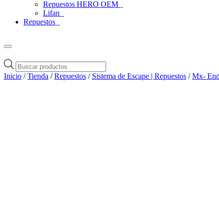
Repuestos HERO OEM
Lifan
Repuestos
Búsqueda
de
Inicio
/
Tienda
/
Repuestos
/
Sistema de Escape | Repuestos
/
Mx- Endu
productos
Zoom