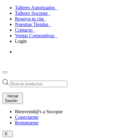
Talleres Autorizados
Talleres Socopur
Reserva tu cita
Nuestras Tiendas
Contacto
Ventas Corporativas
Login
Búsqueda
de
productos
Iniciar
Sesión
Bienvenid@s a Socopur
Conectarme
Registrarme
0