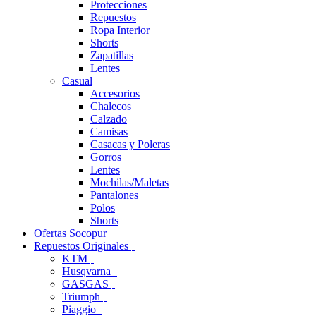
Protecciones
Repuestos
Ropa Interior
Shorts
Zapatillas
Lentes
Casual
Accesorios
Chalecos
Calzado
Camisas
Casacas y Poleras
Gorros
Lentes
Mochilas/Maletas
Pantalones
Polos
Shorts
Ofertas Socopur
Repuestos Originales
KTM
Husqvarna
GASGAS
Triumph
Piaggio