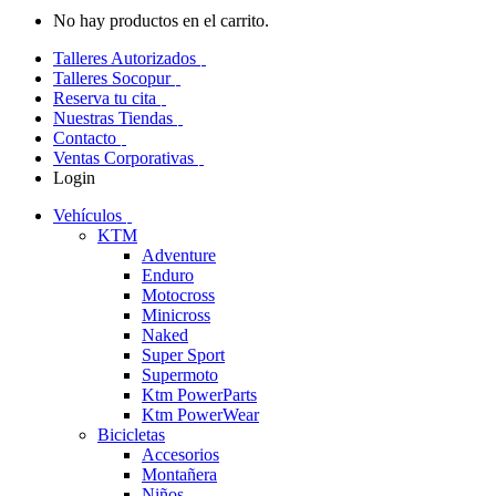
No hay productos en el carrito.
Talleres Autorizados
Talleres Socopur
Reserva tu cita
Nuestras Tiendas
Contacto
Ventas Corporativas
Login
Vehículos
KTM
Adventure
Enduro
Motocross
Minicross
Naked
Super Sport
Supermoto
Ktm PowerParts
Ktm PowerWear
Bicicletas
Accesorios
Montañera
Niños