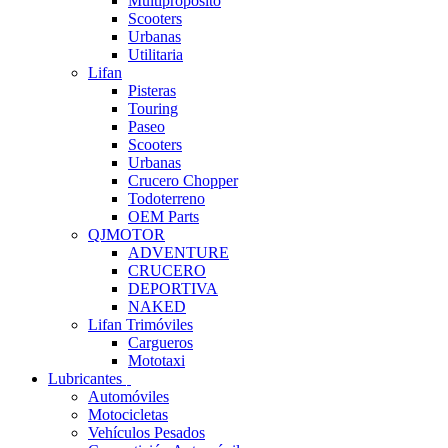
Multipropósito
Scooters
Urbanas
Utilitaria
Lifan
Pisteras
Touring
Paseo
Scooters
Urbanas
Crucero Chopper
Todoterreno
OEM Parts
QJMOTOR
ADVENTURE
CRUCERO
DEPORTIVA
NAKED
Lifan Trimóviles
Cargueros
Mototaxi
Lubricantes
Automóviles
Motocicletas
Vehículos Pesados