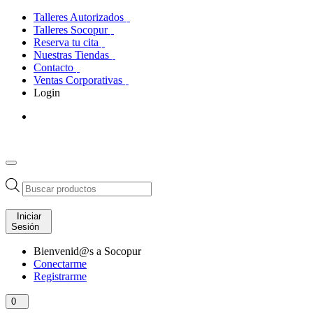
Talleres Autorizados
Talleres Socopur
Reserva tu cita
Nuestras Tiendas
Contacto
Ventas Corporativas
Login
Búsqueda
de
productos
Iniciar
Sesión
Bienvenid@s a Socopur
Conectarme
Registrarme
0