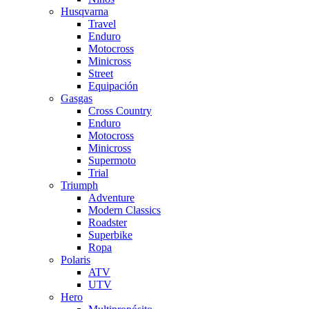
Husqvarna
Travel
Enduro
Motocross
Minicross
Street
Equipación
Gasgas
Cross Country
Enduro
Motocross
Minicross
Supermoto
Trial
Triumph
Adventure
Modern Classics
Roadster
Superbike
Ropa
Polaris
ATV
UTV
Hero