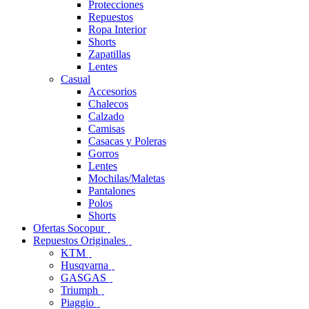
Protecciones
Repuestos
Ropa Interior
Shorts
Zapatillas
Lentes
Casual
Accesorios
Chalecos
Calzado
Camisas
Casacas y Poleras
Gorros
Lentes
Mochilas/Maletas
Pantalones
Polos
Shorts
Ofertas Socopur
Repuestos Originales
KTM
Husqvarna
GASGAS
Triumph
Piaggio