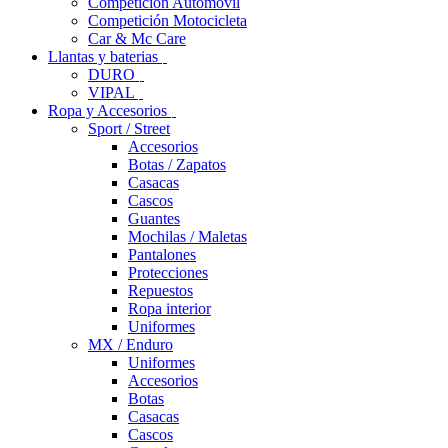
Competición Automóvil
Competición Motocicleta
Car & Mc Care
Llantas y baterias
DURO
VIPAL
Ropa y Accesorios
Sport / Street
Accesorios
Botas / Zapatos
Casacas
Cascos
Guantes
Mochilas / Maletas
Pantalones
Protecciones
Repuestos
Ropa interior
Uniformes
MX / Enduro
Uniformes
Accesorios
Botas
Casacas
Cascos