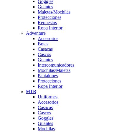
Goggles
Guantes
Maletas/Mochilas
Protecciones
Repuestos
Ropa Interior
Adventure
Accesorios
Botas
Casacas
Cascos
Guantes
Intercomunicadores
Mochilas/Maletas
Pantalones
Protecciones
Ropa Interior
MTB
Uniformes
Accesorios
Casacas
Cascos
Goggles
Guantes
Mochilas