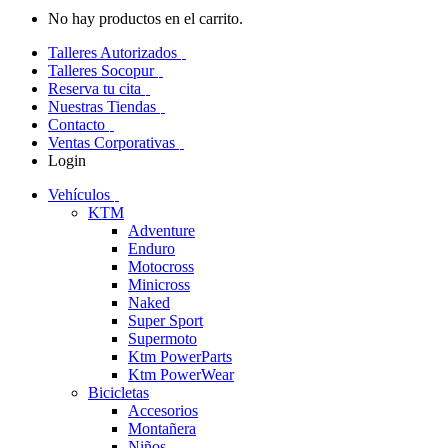
No hay productos en el carrito.
Talleres Autorizados
Talleres Socopur
Reserva tu cita
Nuestras Tiendas
Contacto
Ventas Corporativas
Login
Vehículos
KTM
Adventure
Enduro
Motocross
Minicross
Naked
Super Sport
Supermoto
Ktm PowerParts
Ktm PowerWear
Bicicletas
Accesorios
Montañera
Niños