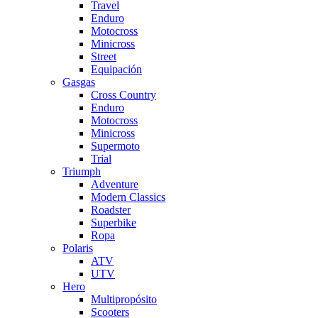
Travel
Enduro
Motocross
Minicross
Street
Equipación
Gasgas
Cross Country
Enduro
Motocross
Minicross
Supermoto
Trial
Triumph
Adventure
Modern Classics
Roadster
Superbike
Ropa
Polaris
ATV
UTV
Hero
Multipropósito
Scooters