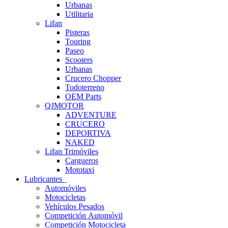
Urbanas
Utilitaria
Lifan
Pisteras
Touring
Paseo
Scooters
Urbanas
Crucero Chopper
Todoterreno
OEM Parts
QJMOTOR
ADVENTURE
CRUCERO
DEPORTIVA
NAKED
Lifan Trimóviles
Cargueros
Mototaxi
Lubricantes
Automóviles
Motocicletas
Vehículos Pesados
Competición Automóvil
Competición Motocicleta