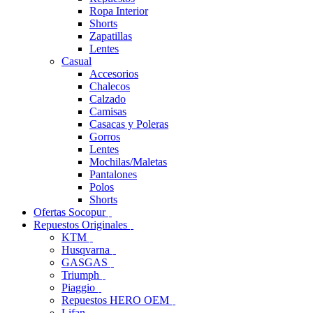
Ropa Interior
Shorts
Zapatillas
Lentes
Casual
Accesorios
Chalecos
Calzado
Camisas
Casacas y Poleras
Gorros
Lentes
Mochilas/Maletas
Pantalones
Polos
Shorts
Ofertas Socopur
Repuestos Originales
KTM
Husqvarna
GASGAS
Triumph
Piaggio
Repuestos HERO OEM
Lifan