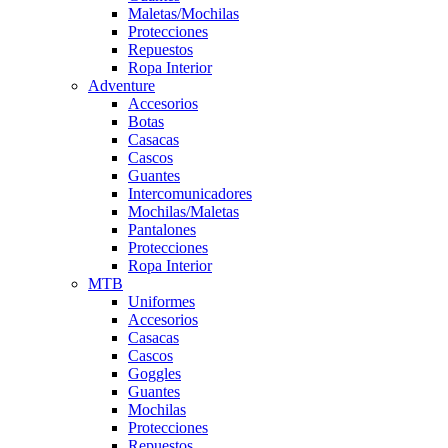
Maletas/Mochilas
Protecciones
Repuestos
Ropa Interior
Adventure
Accesorios
Botas
Casacas
Cascos
Guantes
Intercomunicadores
Mochilas/Maletas
Pantalones
Protecciones
Ropa Interior
MTB
Uniformes
Accesorios
Casacas
Cascos
Goggles
Guantes
Mochilas
Protecciones
Repuestos