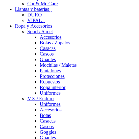
Car & Mc Care
Llantas y baterias
DURO
VIPAL
Ropa y Accesorios
Sport / Street
Accesorios
Botas / Zapatos
Casacas
Cascos
Guantes
Mochilas / Maletas
Pantalones
Protecciones
Repuestos
Ropa interior
Uniformes
MX / Enduro
Uniformes
Accesorios
Botas
Casacas
Cascos
Goggles
Guantes