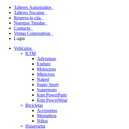
Talleres Autorizados
Talleres Socopur
Reserva tu cita
Nuestras Tiendas
Contacto
Ventas Corporativas
Login
Vehículos
KTM
Adventure
Enduro
Motocross
Minicross
Naked
Super Sport
Supermoto
Ktm PowerParts
Ktm PowerWear
Bicicletas
Accesorios
Montañera
Niños
Husqvarna