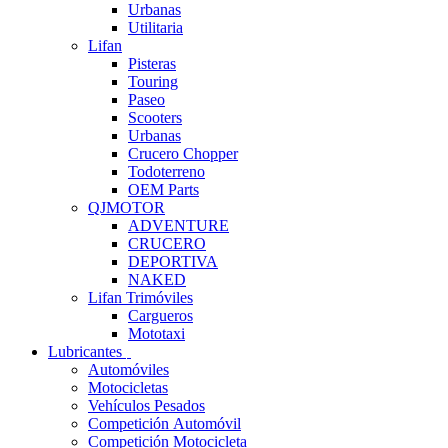
Urbanas
Utilitaria
Lifan
Pisteras
Touring
Paseo
Scooters
Urbanas
Crucero Chopper
Todoterreno
OEM Parts
QJMOTOR
ADVENTURE
CRUCERO
DEPORTIVA
NAKED
Lifan Trimóviles
Cargueros
Mototaxi
Lubricantes
Automóviles
Motocicletas
Vehículos Pesados
Competición Automóvil
Competición Motocicleta