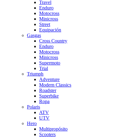
Travel
Enduro
Motocross
Minicross
Street
Equipación
Gasgas
Cross Country
Enduro
Motocross
Minicross
Supermoto
Trial
Triumph
Adventure
Modern Classics
Roadster
Superbike
Ropa
Polaris
ATV
UTV
Hero
Multipropósito
Scooters