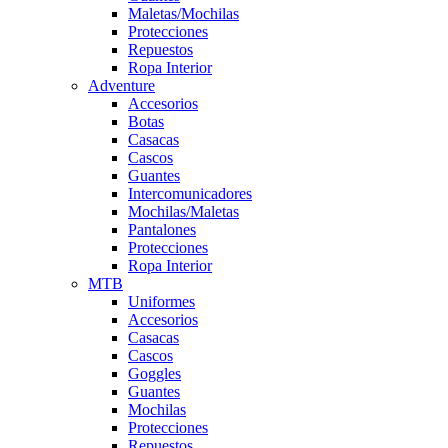
Maletas/Mochilas
Protecciones
Repuestos
Ropa Interior
Adventure
Accesorios
Botas
Casacas
Cascos
Guantes
Intercomunicadores
Mochilas/Maletas
Pantalones
Protecciones
Ropa Interior
MTB
Uniformes
Accesorios
Casacas
Cascos
Goggles
Guantes
Mochilas
Protecciones
Repuestos