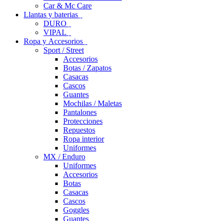
Car & Mc Care
Llantas y baterias
DURO
VIPAL
Ropa y Accesorios
Sport / Street
Accesorios
Botas / Zapatos
Casacas
Cascos
Guantes
Mochilas / Maletas
Pantalones
Protecciones
Repuestos
Ropa interior
Uniformes
MX / Enduro
Uniformes
Accesorios
Botas
Casacas
Cascos
Goggles
Guantes