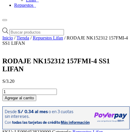
Repuestos
Búsqueda
de
Inicio
/
Tienda
/
Repuestos Lifan
/ RODAJE NK152312 157FMI-4
productos
SS1 LIFAN
RODAJE NK152312 157FMI-4 SS1
LIFAN
S/
3.20
RODAJE
NK152312
Agregar al carrito
157FMI-
4
SS1
LIFAN
cantidad
SKU:
LE0904528230000
Categoría:
Repuestos Lifan