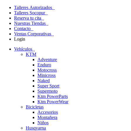
Talleres Autorizados
Talleres Socopur
Reserva tu cita
Nuestras Tiendas
Contacto
Ventas Corporativas
Login
Vehículos
KTM
Adventure
Enduro
Motocross
Minicross
Naked
Super Sport
Supermoto
Ktm PowerParts
Ktm PowerWear
Bicicletas
Accesorios
Montañera
Niños
Husqvarna