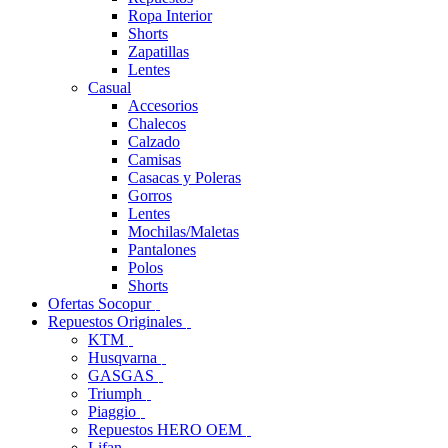
Ropa Interior
Shorts
Zapatillas
Lentes
Casual
Accesorios
Chalecos
Calzado
Camisas
Casacas y Poleras
Gorros
Lentes
Mochilas/Maletas
Pantalones
Polos
Shorts
Ofertas Socopur
Repuestos Originales
KTM
Husqvarna
GASGAS
Triumph
Piaggio
Repuestos HERO OEM
Lifan