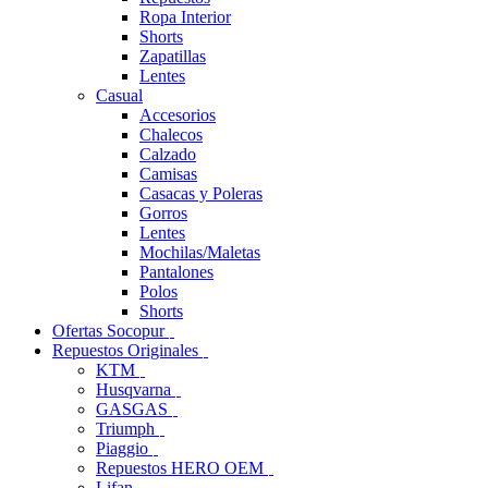
Ropa Interior
Shorts
Zapatillas
Lentes
Casual
Accesorios
Chalecos
Calzado
Camisas
Casacas y Poleras
Gorros
Lentes
Mochilas/Maletas
Pantalones
Polos
Shorts
Ofertas Socopur
Repuestos Originales
KTM
Husqvarna
GASGAS
Triumph
Piaggio
Repuestos HERO OEM
Lifan