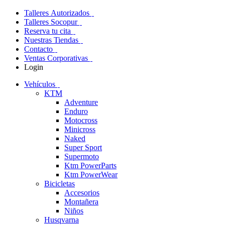
Talleres Autorizados
Talleres Socopur
Reserva tu cita
Nuestras Tiendas
Contacto
Ventas Corporativas
Login
Vehículos
KTM
Adventure
Enduro
Motocross
Minicross
Naked
Super Sport
Supermoto
Ktm PowerParts
Ktm PowerWear
Bicicletas
Accesorios
Montañera
Niños
Husqvarna