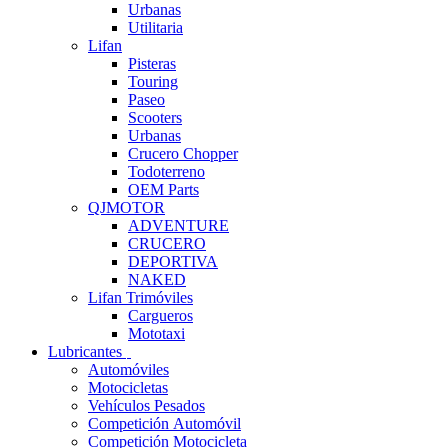
Urbanas
Utilitaria
Lifan
Pisteras
Touring
Paseo
Scooters
Urbanas
Crucero Chopper
Todoterreno
OEM Parts
QJMOTOR
ADVENTURE
CRUCERO
DEPORTIVA
NAKED
Lifan Trimóviles
Cargueros
Mototaxi
Lubricantes
Automóviles
Motocicletas
Vehículos Pesados
Competición Automóvil
Competición Motocicleta