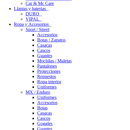
Car & Mc Care
Llantas y baterias
DURO
VIPAL
Ropa y Accesorios
Sport / Street
Accesorios
Botas / Zapatos
Casacas
Cascos
Guantes
Mochilas / Maletas
Pantalones
Protecciones
Repuestos
Ropa interior
Uniformes
MX / Enduro
Uniformes
Accesorios
Botas
Casacas
Cascos
Goggles
Guantes