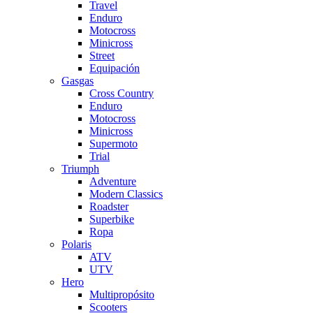
Travel
Enduro
Motocross
Minicross
Street
Equipación
Gasgas
Cross Country
Enduro
Motocross
Minicross
Supermoto
Trial
Triumph
Adventure
Modern Classics
Roadster
Superbike
Ropa
Polaris
ATV
UTV
Hero
Multipropósito
Scooters