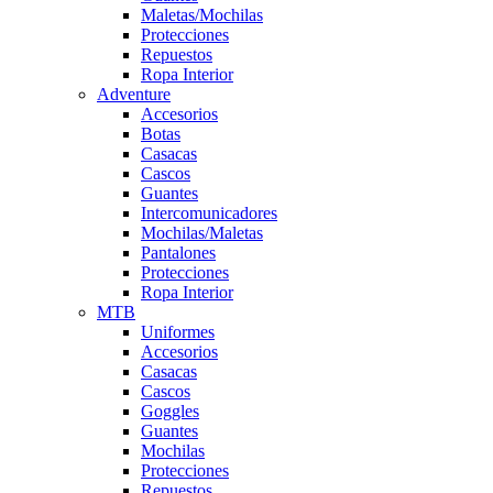
Maletas/Mochilas
Protecciones
Repuestos
Ropa Interior
Adventure
Accesorios
Botas
Casacas
Cascos
Guantes
Intercomunicadores
Mochilas/Maletas
Pantalones
Protecciones
Ropa Interior
MTB
Uniformes
Accesorios
Casacas
Cascos
Goggles
Guantes
Mochilas
Protecciones
Repuestos