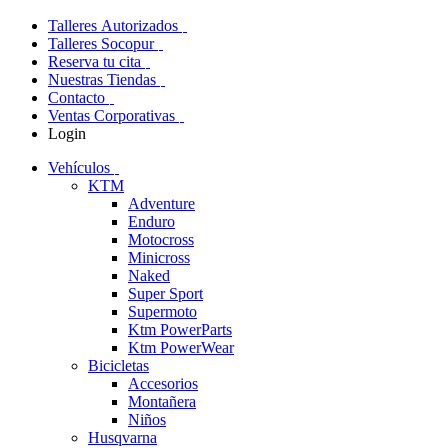
Talleres Autorizados
Talleres Socopur
Reserva tu cita
Nuestras Tiendas
Contacto
Ventas Corporativas
Login
Vehículos
KTM
Adventure
Enduro
Motocross
Minicross
Naked
Super Sport
Supermoto
Ktm PowerParts
Ktm PowerWear
Bicicletas
Accesorios
Montañera
Niños
Husqvarna