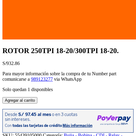
ROTOR 250TPI 18-20/300TPI 18-20.
S/
932.86
Para mayor información sobre la compra de tu Number part
comunicarse a
989123277
via WhatsApp
Solo quedan 1 disponibles
ROTOR
Agregar al carrito
250TPI
18-
20/300TPI
18-
20.
cantidad
SKU:
55439105000
Categoría:
Bujia - Bobina - CDI - Relay -