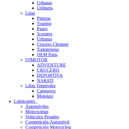
Urbanas
Utilitaria
Lifan
Pisteras
Touring
Paseo
Scooters
Urbanas
Crucero Chopper
Todoterreno
OEM Parts
QJMOTOR
ADVENTURE
CRUCERO
DEPORTIVA
NAKED
Lifan Trimóviles
Cargueros
Mototaxi
Lubricantes
Automóviles
Motocicletas
Vehículos Pesados
Competición Automóvil
Competición Motocicleta