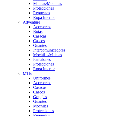
Maletas/Mochilas
Protecciones
Repuestos
Ropa Interior
Adventure
Accesorios
Botas
Casacas
Cascos
Guantes
Intercomunicadores
Mochilas/Maletas
Pantalones
Protecciones
Ropa Interior
MTB
Uniformes
Accesorios
Casacas
Cascos
Goggles
Guantes
Mochilas
Protecciones
Repuestos