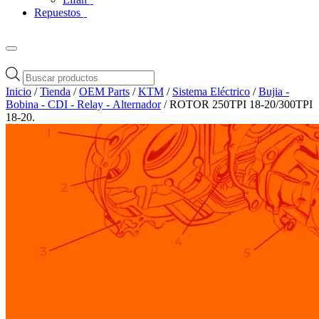
Repuestos
Búsqueda
de
Inicio
/
Tienda
/
OEM Parts
/
KTM
/
Sistema Eléctrico
/
Bujia -
productos
Bobina - CDI - Relay - Alternador
/ ROTOR 250TPI 18-20/300TPI
18-20.
Zoom