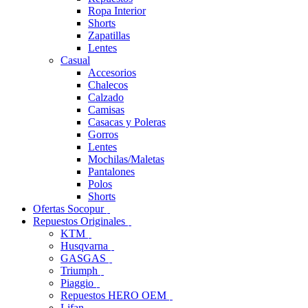
Ropa Interior
Shorts
Zapatillas
Lentes
Casual
Accesorios
Chalecos
Calzado
Camisas
Casacas y Poleras
Gorros
Lentes
Mochilas/Maletas
Pantalones
Polos
Shorts
Ofertas Socopur
Repuestos Originales
KTM
Husqvarna
GASGAS
Triumph
Piaggio
Repuestos HERO OEM
Lifan