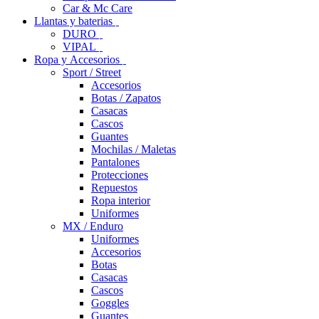
Car & Mc Care
Llantas y baterias
DURO
VIPAL
Ropa y Accesorios
Sport / Street
Accesorios
Botas / Zapatos
Casacas
Cascos
Guantes
Mochilas / Maletas
Pantalones
Protecciones
Repuestos
Ropa interior
Uniformes
MX / Enduro
Uniformes
Accesorios
Botas
Casacas
Cascos
Goggles
Guantes