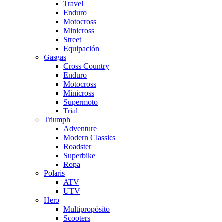
Travel
Enduro
Motocross
Minicross
Street
Equipación
Gasgas
Cross Country
Enduro
Motocross
Minicross
Supermoto
Trial
Triumph
Adventure
Modern Classics
Roadster
Superbike
Ropa
Polaris
ATV
UTV
Hero
Multipropósito
Scooters