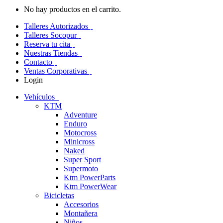
No hay productos en el carrito.
Talleres Autorizados
Talleres Socopur
Reserva tu cita
Nuestras Tiendas
Contacto
Ventas Corporativas
Login
Vehículos
KTM
Adventure
Enduro
Motocross
Minicross
Naked
Super Sport
Supermoto
Ktm PowerParts
Ktm PowerWear
Bicicletas
Accesorios
Montañera
Niños