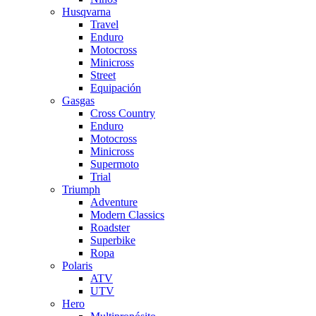
Husqvarna
Travel
Enduro
Motocross
Minicross
Street
Equipación
Gasgas
Cross Country
Enduro
Motocross
Minicross
Supermoto
Trial
Triumph
Adventure
Modern Classics
Roadster
Superbike
Ropa
Polaris
ATV
UTV
Hero