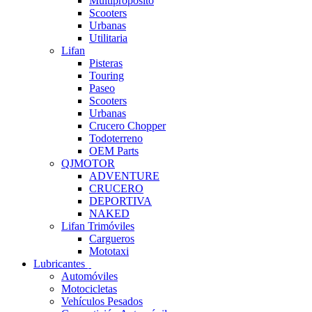
Multipropósito
Scooters
Urbanas
Utilitaria
Lifan
Pisteras
Touring
Paseo
Scooters
Urbanas
Crucero Chopper
Todoterreno
OEM Parts
QJMOTOR
ADVENTURE
CRUCERO
DEPORTIVA
NAKED
Lifan Trimóviles
Cargueros
Mototaxi
Lubricantes
Automóviles
Motocicletas
Vehículos Pesados