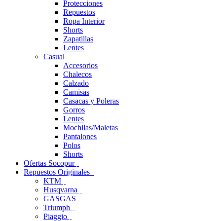
Protecciones
Repuestos
Ropa Interior
Shorts
Zapatillas
Lentes
Casual
Accesorios
Chalecos
Calzado
Camisas
Casacas y Poleras
Gorros
Lentes
Mochilas/Maletas
Pantalones
Polos
Shorts
Ofertas Socopur
Repuestos Originales
KTM
Husqvarna
GASGAS
Triumph
Piaggio