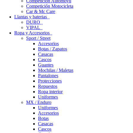
Competición Automóvil
Competición Motocicleta
Car & Mc Care
Llantas y baterias
DURO
VIPAL
Ropa y Accesorios
Sport / Street
Accesorios
Botas / Zapatos
Casacas
Cascos
Guantes
Mochilas / Maletas
Pantalones
Protecciones
Repuestos
Ropa interior
Uniformes
MX / Enduro
Uniformes
Accesorios
Botas
Casacas
Cascos