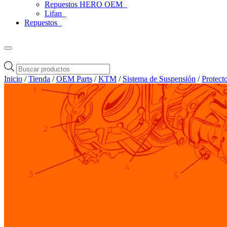
Repuestos HERO OEM
Lifan
Repuestos
Búsqueda
de
Inicio
/
Tienda
/
OEM Parts
/
KTM
/
Sistema de Suspensión
/
Protect
productos
Zoom