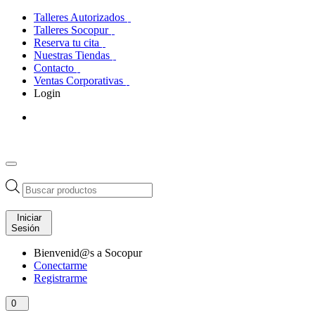
Talleres Autorizados
Talleres Socopur
Reserva tu cita
Nuestras Tiendas
Contacto
Ventas Corporativas
Login
Búsqueda
de
productos
Iniciar
Sesión
Bienvenid@s a Socopur
Conectarme
Registrarme
0