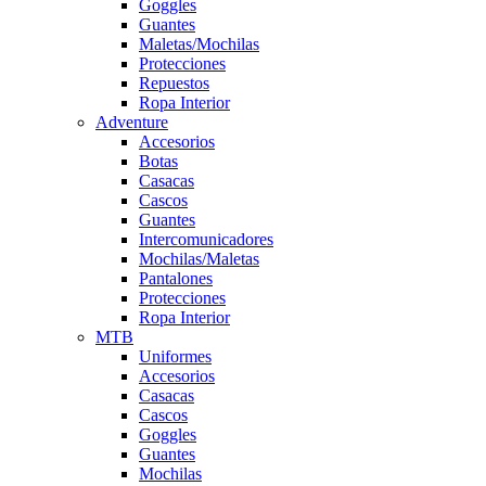
Goggles
Guantes
Maletas/Mochilas
Protecciones
Repuestos
Ropa Interior
Adventure
Accesorios
Botas
Casacas
Cascos
Guantes
Intercomunicadores
Mochilas/Maletas
Pantalones
Protecciones
Ropa Interior
MTB
Uniformes
Accesorios
Casacas
Cascos
Goggles
Guantes
Mochilas