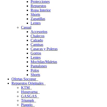
Protecciones
Repuestos
Ropa Interior
Shorts
Zapatillas
Lentes
Casual
Accesorios
Chalecos
Calzado
Camisas
Casacas y Poleras
Gorros
Lentes
Mochilas/Maletas
Pantalones
Polos
Shorts
Ofertas Socopur
Repuestos Originales
KTM
Husqvarna
GASGAS
Triumph
Piaggio