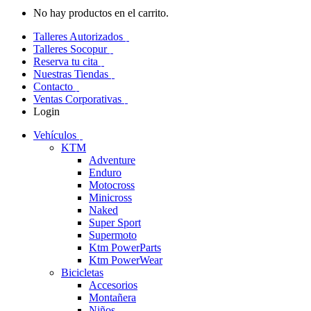
No hay productos en el carrito.
Talleres Autorizados
Talleres Socopur
Reserva tu cita
Nuestras Tiendas
Contacto
Ventas Corporativas
Login
Vehículos
KTM
Adventure
Enduro
Motocross
Minicross
Naked
Super Sport
Supermoto
Ktm PowerParts
Ktm PowerWear
Bicicletas
Accesorios
Montañera
Niños