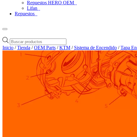
Repuestos HERO OEM
Lifan
Repuestos
Búsqueda
de
Inicio
/
Tienda
/
OEM Parts
/
KTM
/
Sistema de Encendido
/
Tapa Enc
productos
Zoom