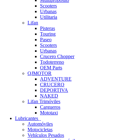
Multipropósito
Scooters
Urbanas
Utilitaria
Lifan
Pisteras
Touring
Paseo
Scooters
Urbanas
Crucero Chopper
Todoterreno
OEM Parts
QJMOTOR
ADVENTURE
CRUCERO
DEPORTIVA
NAKED
Lifan Trimóviles
Cargueros
Mototaxi
Lubricantes
Automóviles
Motocicletas
Vehículos Pesados