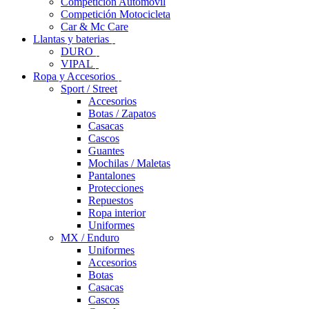
Competición Automóvil
Competición Motocicleta
Car & Mc Care
Llantas y baterias
DURO
VIPAL
Ropa y Accesorios
Sport / Street
Accesorios
Botas / Zapatos
Casacas
Cascos
Guantes
Mochilas / Maletas
Pantalones
Protecciones
Repuestos
Ropa interior
Uniformes
MX / Enduro
Uniformes
Accesorios
Botas
Casacas
Cascos