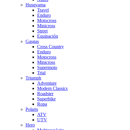
Husqvarna
Travel
Enduro
Motocross
Minicross
Street
Equipación
Gasgas
Cross Country
Enduro
Motocross
Minicross
Supermoto
Trial
Triumph
Adventure
Modern Classics
Roadster
Superbike
Ropa
Polaris
ATV
UTV
Hero