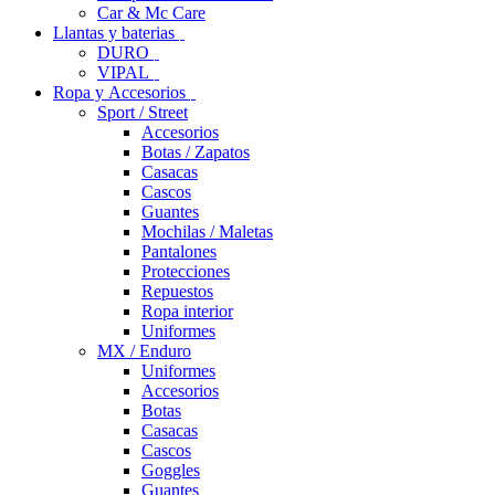
Car & Mc Care
Llantas y baterias
DURO
VIPAL
Ropa y Accesorios
Sport / Street
Accesorios
Botas / Zapatos
Casacas
Cascos
Guantes
Mochilas / Maletas
Pantalones
Protecciones
Repuestos
Ropa interior
Uniformes
MX / Enduro
Uniformes
Accesorios
Botas
Casacas
Cascos
Goggles
Guantes