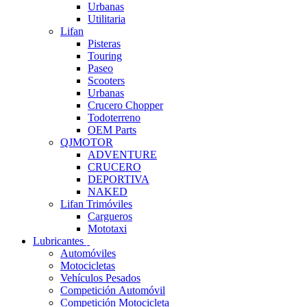
Urbanas
Utilitaria
Lifan
Pisteras
Touring
Paseo
Scooters
Urbanas
Crucero Chopper
Todoterreno
OEM Parts
QJMOTOR
ADVENTURE
CRUCERO
DEPORTIVA
NAKED
Lifan Trimóviles
Cargueros
Mototaxi
Lubricantes
Automóviles
Motocicletas
Vehículos Pesados
Competición Automóvil
Competición Motocicleta