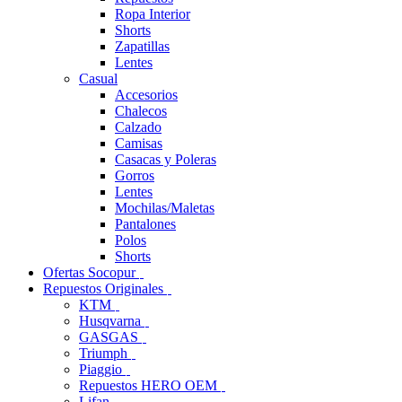
Ropa Interior
Shorts
Zapatillas
Lentes
Casual
Accesorios
Chalecos
Calzado
Camisas
Casacas y Poleras
Gorros
Lentes
Mochilas/Maletas
Pantalones
Polos
Shorts
Ofertas Socopur
Repuestos Originales
KTM
Husqvarna
GASGAS
Triumph
Piaggio
Repuestos HERO OEM
Lifan