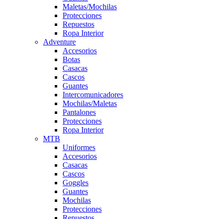
Maletas/Mochilas
Protecciones
Repuestos
Ropa Interior
Adventure
Accesorios
Botas
Casacas
Cascos
Guantes
Intercomunicadores
Mochilas/Maletas
Pantalones
Protecciones
Ropa Interior
MTB
Uniformes
Accesorios
Casacas
Cascos
Goggles
Guantes
Mochilas
Protecciones
Repuestos