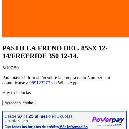
PASTILLA FRENO DEL. 85SX 12-
14/FREERIDE 350 12-14.
S/
107.59
Para mayor información sobre la compra de tu Number part
comunicarse a
989123277
via WhatsApp
Hay existencias
PASTILLA
Agregar al carrito
FRENO
DEL.
85SX
12-
14/FREERIDE