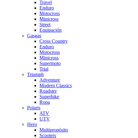
Travel
Enduro
Motocross
Minicross
Street
Equipación
Gasgas
Cross Country
Enduro
Motocross
Minicross
Supermoto
Trial
Triumph
Adventure
Modern Classics
Roadster
Superbike
Ropa
Polaris
ATV
UTV
Hero
Multipropósito
Scooters