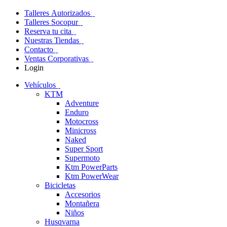
Talleres Autorizados
Talleres Socopur
Reserva tu cita
Nuestras Tiendas
Contacto
Ventas Corporativas
Login
Vehículos
KTM
Adventure
Enduro
Motocross
Minicross
Naked
Super Sport
Supermoto
Ktm PowerParts
Ktm PowerWear
Bicicletas
Accesorios
Montañera
Niños
Husqvarna