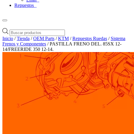
Repuestos
Búsqueda
de
Inicio
/
Tienda
/
OEM Parts
/
KTM
/
Repuestos Ruedas
/
Sistema
productos
Frenos y Componentes
/ PASTILLA FRENO DEL. 85SX 12-
14/FREERIDE 350 12-14.
Zoom