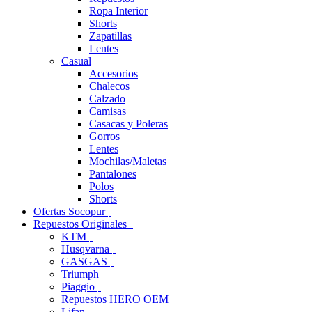
Ropa Interior
Shorts
Zapatillas
Lentes
Casual
Accesorios
Chalecos
Calzado
Camisas
Casacas y Poleras
Gorros
Lentes
Mochilas/Maletas
Pantalones
Polos
Shorts
Ofertas Socopur
Repuestos Originales
KTM
Husqvarna
GASGAS
Triumph
Piaggio
Repuestos HERO OEM
Lifan