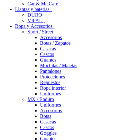
Car & Mc Care
Llantas y baterias
DURO
VIPAL
Ropa y Accesorios
Sport / Street
Accesorios
Botas / Zapatos
Casacas
Cascos
Guantes
Mochilas / Maletas
Pantalones
Protecciones
Repuestos
Ropa interior
Uniformes
MX / Enduro
Uniformes
Accesorios
Botas
Casacas
Cascos
Goggles
Guantes