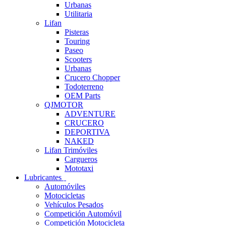
Urbanas
Utilitaria
Lifan
Pisteras
Touring
Paseo
Scooters
Urbanas
Crucero Chopper
Todoterreno
OEM Parts
QJMOTOR
ADVENTURE
CRUCERO
DEPORTIVA
NAKED
Lifan Trimóviles
Cargueros
Mototaxi
Lubricantes
Automóviles
Motocicletas
Vehículos Pesados
Competición Automóvil
Competición Motocicleta