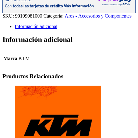
12-
16/RC200
15-
SKU:
90109081000
Categoría:
Aros - Accesorios y Componentes
16/390DUKE
13-
Información adicional
16/RC390
15-
Información adicional
16/.
cantidad
Marca
KTM
Productos Relacionados