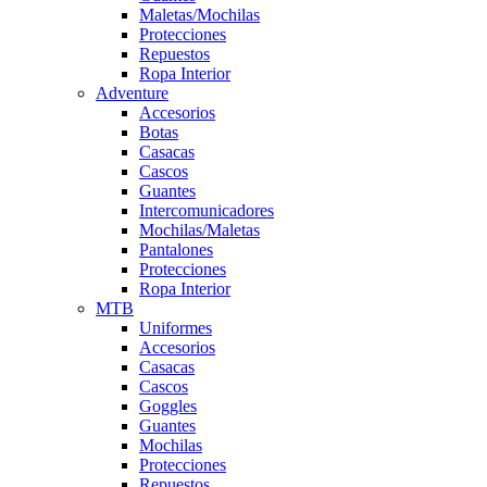
Maletas/Mochilas
Protecciones
Repuestos
Ropa Interior
Adventure
Accesorios
Botas
Casacas
Cascos
Guantes
Intercomunicadores
Mochilas/Maletas
Pantalones
Protecciones
Ropa Interior
MTB
Uniformes
Accesorios
Casacas
Cascos
Goggles
Guantes
Mochilas
Protecciones
Repuestos