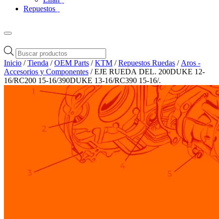
Repuestos
Búsqueda
de
Inicio
/
Tienda
/
OEM Parts
/
KTM
/
Repuestos Ruedas
/
Aros -
productos
Accesorios y Componentes
/ EJE RUEDA DEL. 200DUKE 12-
16/RC200 15-16/390DUKE 13-16/RC390 15-16/.
Zoom