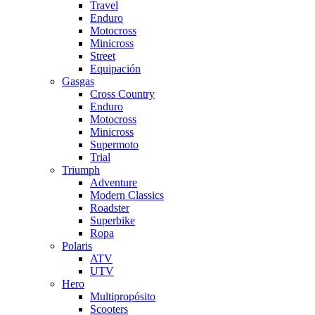
Travel
Enduro
Motocross
Minicross
Street
Equipación
Gasgas
Cross Country
Enduro
Motocross
Minicross
Supermoto
Trial
Triumph
Adventure
Modern Classics
Roadster
Superbike
Ropa
Polaris
ATV
UTV
Hero
Multipropósito
Scooters