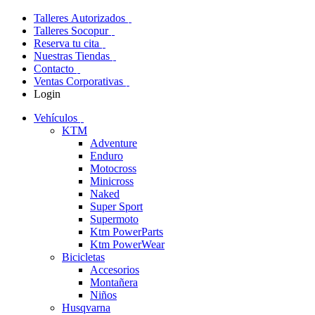
Talleres Autorizados
Talleres Socopur
Reserva tu cita
Nuestras Tiendas
Contacto
Ventas Corporativas
Login
Vehículos
KTM
Adventure
Enduro
Motocross
Minicross
Naked
Super Sport
Supermoto
Ktm PowerParts
Ktm PowerWear
Bicicletas
Accesorios
Montañera
Niños
Husqvarna