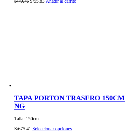
El
El
S/
79.76
S/
55.83
Añadir al carrito
precio
precio
original
actual
era:
es:
S/79.76.
S/55.83.
TAPA PORTON TRASERO 150CM
NG
Talla: 150cm
Este
S/
675.41
Seleccionar opciones