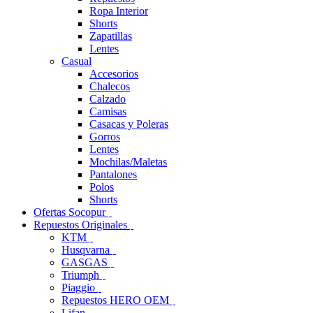
Ropa Interior
Shorts
Zapatillas
Lentes
Casual
Accesorios
Chalecos
Calzado
Camisas
Casacas y Poleras
Gorros
Lentes
Mochilas/Maletas
Pantalones
Polos
Shorts
Ofertas Socopur
Repuestos Originales
KTM
Husqvarna
GASGAS
Triumph
Piaggio
Repuestos HERO OEM
Lifan