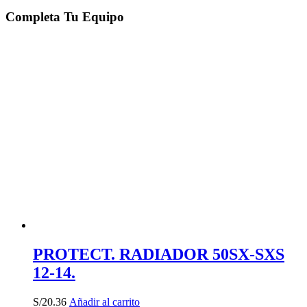
producto
tiene
Completa Tu Equipo
múltiples
variantes.
Las
opciones
se
pueden
elegir
en
la
página
de
producto
PROTECT. RADIADOR 50SX-SXS
12-14.
S/
20.36
Añadir al carrito