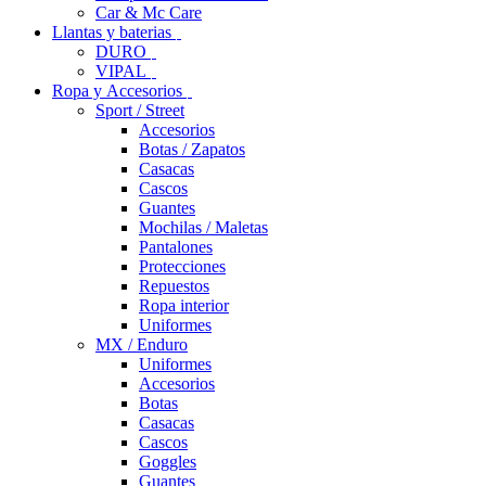
Car & Mc Care
Llantas y baterias
DURO
VIPAL
Ropa y Accesorios
Sport / Street
Accesorios
Botas / Zapatos
Casacas
Cascos
Guantes
Mochilas / Maletas
Pantalones
Protecciones
Repuestos
Ropa interior
Uniformes
MX / Enduro
Uniformes
Accesorios
Botas
Casacas
Cascos
Goggles
Guantes