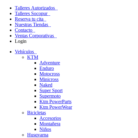
Talleres Autorizados
Talleres Socopur
Reserva tu cita
Nuestras Tiendas
Contacto
Ventas Corporativas
Login
Vehículos
KTM
Adventure
Enduro
Motocross
Minicross
Naked
Super Sport
Supermoto
Ktm PowerParts
Ktm PowerWear
Bicicletas
Accesorios
Montañera
Niños
Husqvarna