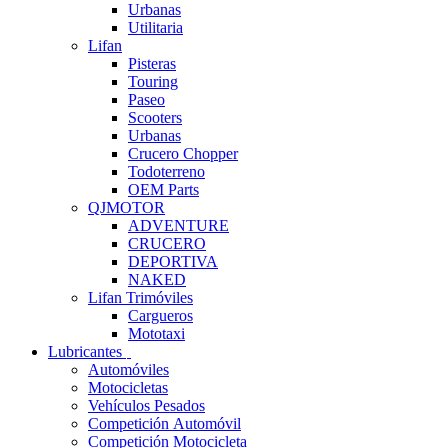
Urbanas
Utilitaria
Lifan
Pisteras
Touring
Paseo
Scooters
Urbanas
Crucero Chopper
Todoterreno
OEM Parts
QJMOTOR
ADVENTURE
CRUCERO
DEPORTIVA
NAKED
Lifan Trimóviles
Cargueros
Mototaxi
Lubricantes
Automóviles
Motocicletas
Vehículos Pesados
Competición Automóvil
Competición Motocicleta