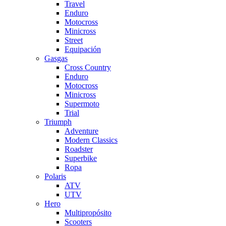
Travel
Enduro
Motocross
Minicross
Street
Equipación
Gasgas
Cross Country
Enduro
Motocross
Minicross
Supermoto
Trial
Triumph
Adventure
Modern Classics
Roadster
Superbike
Ropa
Polaris
ATV
UTV
Hero
Multipropósito
Scooters