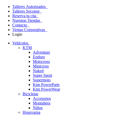
Talleres Autorizados
Talleres Socopur
Reserva tu cita
Nuestras Tiendas
Contacto
Ventas Corporativas
Login
Vehículos
KTM
Adventure
Enduro
Motocross
Minicross
Naked
Super Sport
Supermoto
Ktm PowerParts
Ktm PowerWear
Bicicletas
Accesorios
Montañera
Niños
Husqvarna