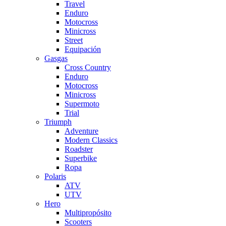
Travel
Enduro
Motocross
Minicross
Street
Equipación
Gasgas
Cross Country
Enduro
Motocross
Minicross
Supermoto
Trial
Triumph
Adventure
Modern Classics
Roadster
Superbike
Ropa
Polaris
ATV
UTV
Hero
Multipropósito
Scooters