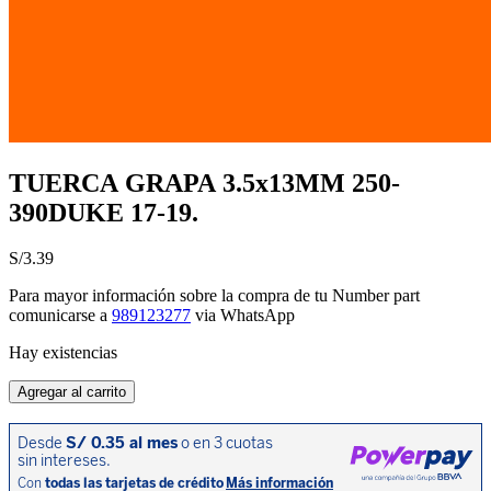
TUERCA GRAPA 3.5x13MM 250-
390DUKE 17-19.
S/
3.39
Para mayor información sobre la compra de tu Number part
comunicarse a
989123277
via WhatsApp
Hay existencias
TUERCA
Agregar al carrito
GRAPA
3.5x13MM
250-
390DUKE
17-