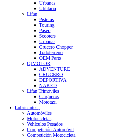
Urbanas
Utilitaria
Lifan
Pisteras
Touring
Paseo
Scooters
Urbanas
Crucero Chopper
Todoterreno
OEM Parts
QJMOTOR
ADVENTURE
CRUCERO
DEPORTIVA
NAKED
Lifan Trimóviles
Cargueros
Mototaxi
Lubricantes
Automóviles
Motocicletas
Vehículos Pesados
Competición Automóvil
Competición Motocicleta