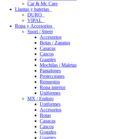
Car & Mc Care
Llantas y baterias
DURO
VIPAL
Ropa y Accesorios
Sport / Street
Accesorios
Botas / Zapatos
Casacas
Cascos
Guantes
Mochilas / Maletas
Pantalones
Protecciones
Repuestos
Ropa interior
Uniformes
MX / Enduro
Uniformes
Accesorios
Botas
Casacas
Cascos
Goggles
Guantes