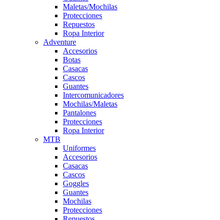
Maletas/Mochilas
Protecciones
Repuestos
Ropa Interior
Adventure
Accesorios
Botas
Casacas
Cascos
Guantes
Intercomunicadores
Mochilas/Maletas
Pantalones
Protecciones
Ropa Interior
MTB
Uniformes
Accesorios
Casacas
Cascos
Goggles
Guantes
Mochilas
Protecciones
Repuestos