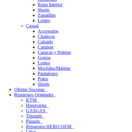
Ropa Interior
Shorts
Zapatillas
Lentes
Casual
Accesorios
Chalecos
Calzado
Camisas
Casacas y Poleras
Gorros
Lentes
Mochilas/Maletas
Pantalones
Polos
Shorts
Ofertas Socopur
Repuestos Originales
KTM
Husqvarna
GASGAS
Triumph
Piaggio
Repuestos HERO OEM
Lifan