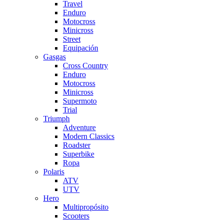
Travel
Enduro
Motocross
Minicross
Street
Equipación
Gasgas
Cross Country
Enduro
Motocross
Minicross
Supermoto
Trial
Triumph
Adventure
Modern Classics
Roadster
Superbike
Ropa
Polaris
ATV
UTV
Hero
Multipropósito
Scooters