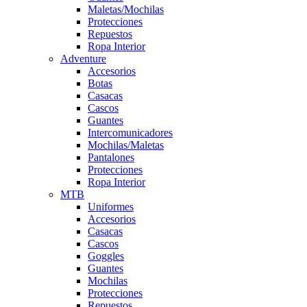
Maletas/Mochilas
Protecciones
Repuestos
Ropa Interior
Adventure
Accesorios
Botas
Casacas
Cascos
Guantes
Intercomunicadores
Mochilas/Maletas
Pantalones
Protecciones
Ropa Interior
MTB
Uniformes
Accesorios
Casacas
Cascos
Goggles
Guantes
Mochilas
Protecciones
Repuestos