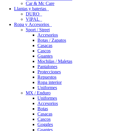
Car & Mc Care
Llantas y baterias
DURO
VIPAL
Ropa y Accesorios
Sport / Street
Accesorios
Botas / Zapatos
Casacas
Cascos
Guantes
Mochilas / Maletas
Pantalones
Protecciones
Repuestos
Ropa interior
Uniformes
MX / Enduro
Uniformes
Accesorios
Botas
Casacas
Cascos
Goggles
Guantes