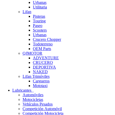
Urbanas
Utilitaria
Lifan
Pisteras
Touring
Paseo
Scooters
Urbanas
Crucero Chopper
Todoterreno
OEM Parts
QJMOTOR
ADVENTURE
CRUCERO
DEPORTIVA
NAKED
Lifan Trimóviles
Cargueros
Mototaxi
Lubricantes
Automóviles
Motocicletas
Vehículos Pesados
Competición Automóvil
Competición Motocicleta