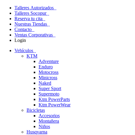
Talleres Autorizados
Talleres Socopur
Reserva tu cita
Nuestras Tiendas
Contacto
Ventas Corporativas
Login
Vehículos
KTM
Adventure
Enduro
Motocross
Minicross
Naked
Super Sport
Supermoto
Ktm PowerParts
Ktm PowerWear
Bicicletas
Accesorios
Montañera
Niños
Husqvarna