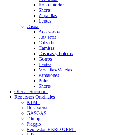
Ropa Interior
Shorts
Zapatillas
Lentes
Casual
Accesorios
Chalecos
Calzado
Camisas
Casacas y Poleras
Gorros
Lentes
Mochilas/Maletas
Pantalones
Polos
Shorts
Ofertas Socopur
Repuestos Originales
KTM
Husqvarna
GASGAS
Triumph
Piaggio
Repuestos HERO OEM
Lifan