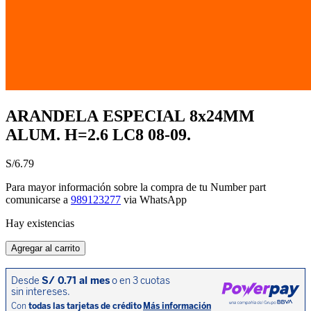
ARANDELA ESPECIAL 8x24MM
ALUM. H=2.6 LC8 08-09.
S/
6.79
Para mayor información sobre la compra de tu Number part
comunicarse a
989123277
via WhatsApp
Hay existencias
ARANDELA
Agregar al carrito
ESPECIAL
8x24MM
ALUM.
H=2.6
LC8