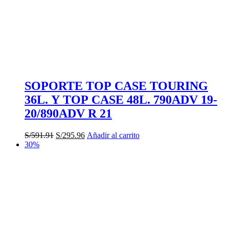
SOPORTE TOP CASE TOURING
36L. Y TOP CASE 48L. 790ADV 19-
20/890ADV R 21
El
El
S/
591.91
S/
295.96
Añadir al carrito
precio
precio
30%
original
actual
era:
es:
S/591.91.
S/295.96.