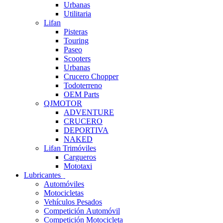
Urbanas
Utilitaria
Lifan
Pisteras
Touring
Paseo
Scooters
Urbanas
Crucero Chopper
Todoterreno
OEM Parts
QJMOTOR
ADVENTURE
CRUCERO
DEPORTIVA
NAKED
Lifan Trimóviles
Cargueros
Mototaxi
Lubricantes
Automóviles
Motocicletas
Vehículos Pesados
Competición Automóvil
Competición Motocicleta