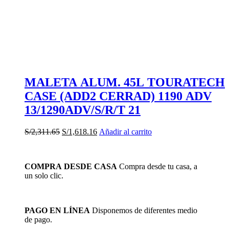
MALETA ALUM. 45L TOURATECH
CASE (ADD2 CERRAD) 1190 ADV
13/1290ADV/S/R/T 21
El
El
S/
2,311.65
S/
1,618.16
Añadir al carrito
precio
precio
original
actual
era:
es:
COMPRA DESDE CASA
Compra desde tu casa, a
S/2,311.65.
S/1,618.16.
un solo clic.
PAGO EN LÍNEA
Disponemos de diferentes medio
de pago.