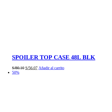
SPOILER TOP CASE 48L BLK
El
El
S/
80.10
S/
56.07
Añadir al carrito
precio
precio
50%
original
actual
era:
es:
S/80.10.
S/56.07.