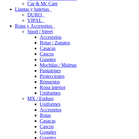
Car & Mc Care
Llantas y baterias
DURO
VIPAL
Ropa y Accesorios
Sport / Street
Accesorios
Botas / Zapatos
Casacas
Cascos
Guantes
Mochilas / Maletas
Pantalones
Protecciones
Repuestos
Ropa interior
Uniformes
MX / Enduro
Uniformes
Accesorios
Botas
Casacas
Cascos
Goggles
Guantes