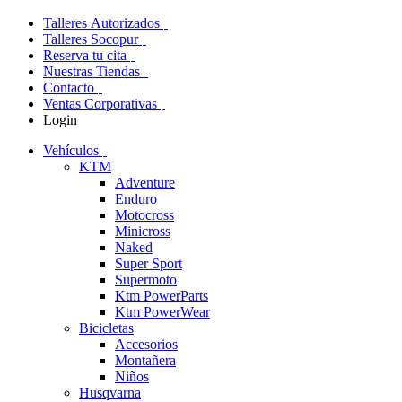
Talleres Autorizados
Talleres Socopur
Reserva tu cita
Nuestras Tiendas
Contacto
Ventas Corporativas
Login
Vehículos
KTM
Adventure
Enduro
Motocross
Minicross
Naked
Super Sport
Supermoto
Ktm PowerParts
Ktm PowerWear
Bicicletas
Accesorios
Montañera
Niños
Husqvarna