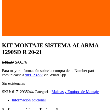
KIT MONTAJE SISTEMA ALARMA
1290SD R 20-21
El
El
S/
95.37
S/
66.76
precio
precio
Para mayor información sobre la compra de tu Number part
original
actual
comunicarse a
989123277
via WhatsApp
era:
es:
S/95.37.
S/66.76.
Sin existencias
SKU:
61712935044
Categoría:
Maletas y Equipos de Montaje
Información adicional