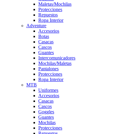
Maletas/Mochilas
Protecciones
Repuestos
Ropa Interior
Adventure
Accesorios
Botas
Casacas
Cascos
Guantes
Intercomunicadores
Mochilas/Maletas
Pantalones
Protecciones
Ropa Interior
MTB
Uniformes
Accesorios
Casacas
Cascos
Goggles
Guantes
Mochilas
Protecciones
Repuestos