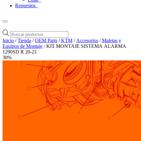
Repuestos
Búsqueda
de
Inicio
/
Tienda
/
OEM Parts
/
KTM
/
Accesorios
/
Maletas y
productos
Equipos de Montaje
/ KIT MONTAJE SISTEMA ALARMA
1290SD R 20-21
30%
Zoom