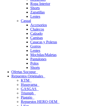
Ropa Interior
Shorts
Zapatillas
Lentes
Casual
Accesorios
Chalecos
Calzado
Camisas
Casacas y Poleras
Gorros
Lentes
Mochilas/Maletas
Pantalones
Polos
Shorts
Ofertas Socopur
Repuestos Originales
KTM
Husqvarna
GASGAS
Triumph
Piaggio
Repuestos HERO OEM
Lifan