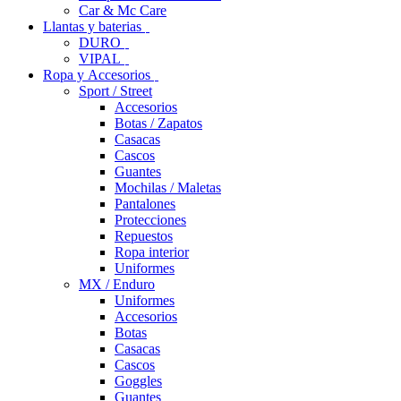
Car & Mc Care
Llantas y baterias
DURO
VIPAL
Ropa y Accesorios
Sport / Street
Accesorios
Botas / Zapatos
Casacas
Cascos
Guantes
Mochilas / Maletas
Pantalones
Protecciones
Repuestos
Ropa interior
Uniformes
MX / Enduro
Uniformes
Accesorios
Botas
Casacas
Cascos
Goggles
Guantes