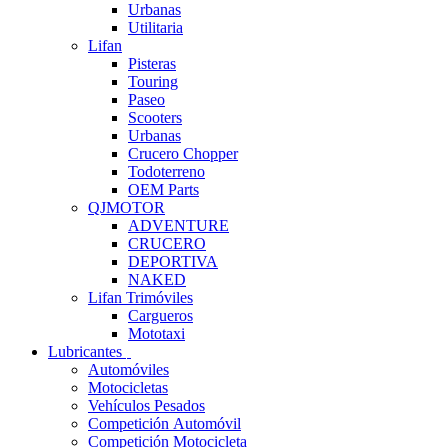
Urbanas
Utilitaria
Lifan
Pisteras
Touring
Paseo
Scooters
Urbanas
Crucero Chopper
Todoterreno
OEM Parts
QJMOTOR
ADVENTURE
CRUCERO
DEPORTIVA
NAKED
Lifan Trimóviles
Cargueros
Mototaxi
Lubricantes
Automóviles
Motocicletas
Vehículos Pesados
Competición Automóvil
Competición Motocicleta