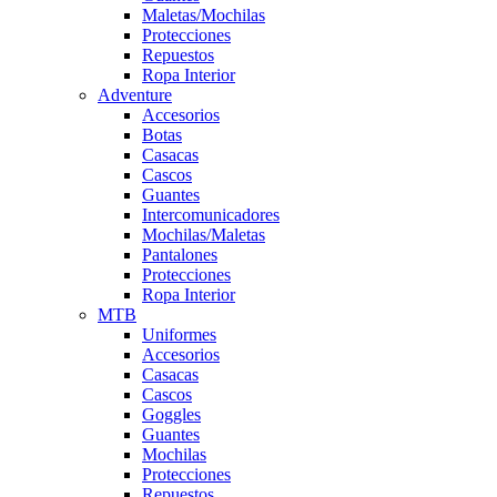
Maletas/Mochilas
Protecciones
Repuestos
Ropa Interior
Adventure
Accesorios
Botas
Casacas
Cascos
Guantes
Intercomunicadores
Mochilas/Maletas
Pantalones
Protecciones
Ropa Interior
MTB
Uniformes
Accesorios
Casacas
Cascos
Goggles
Guantes
Mochilas
Protecciones
Repuestos