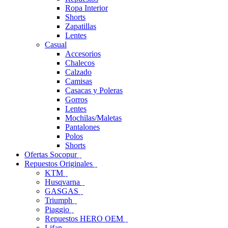
Ropa Interior
Shorts
Zapatillas
Lentes
Casual
Accesorios
Chalecos
Calzado
Camisas
Casacas y Poleras
Gorros
Lentes
Mochilas/Maletas
Pantalones
Polos
Shorts
Ofertas Socopur
Repuestos Originales
KTM
Husqvarna
GASGAS
Triumph
Piaggio
Repuestos HERO OEM
Lifan