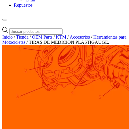
Repuestos
Búsqueda
de
Inicio
/
Tienda
/
OEM Parts
/
KTM
/
Accesorios
/
Herramientas para
productos
Motocicletas
/ TIRAS DE MEDICION PLASTIGAUGE.
Zoom