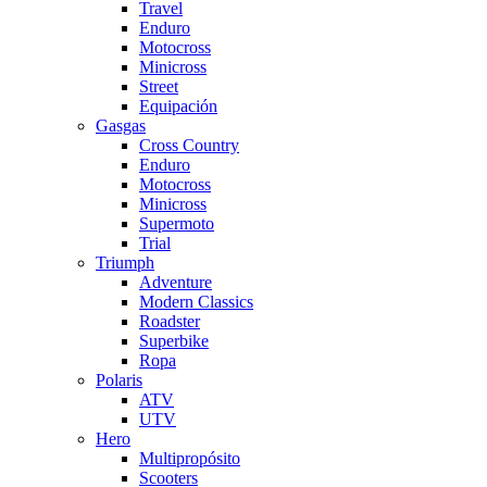
Travel
Enduro
Motocross
Minicross
Street
Equipación
Gasgas
Cross Country
Enduro
Motocross
Minicross
Supermoto
Trial
Triumph
Adventure
Modern Classics
Roadster
Superbike
Ropa
Polaris
ATV
UTV
Hero
Multipropósito
Scooters