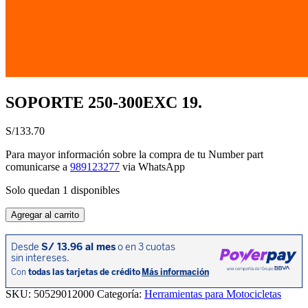
SOPORTE 250-300EXC 19.
S/
133.70
Para mayor información sobre la compra de tu Number part
comunicarse a
989123277
via WhatsApp
Solo quedan 1 disponibles
SOPORTE
Agregar al carrito
250-
300EXC
19.
cantidad
SKU:
50529012000
Categoría:
Herramientas para Motocicletas