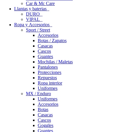
Car & Mc Care
Llantas y baterias
DURO
VIPAL
Ropa y Accesorios
Sport / Street
Accesorios
Botas / Zapatos
Casacas
Cascos
Guantes
Mochilas / Maletas
Pantalones
Protecciones
Repuestos
Ropa interior
Uniformes
MX / Enduro
Uniformes
Accesorios
Botas
Casacas
Cascos
Goggles
Guantes