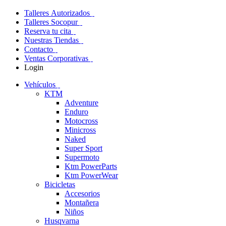
Talleres Autorizados
Talleres Socopur
Reserva tu cita
Nuestras Tiendas
Contacto
Ventas Corporativas
Login
Vehículos
KTM
Adventure
Enduro
Motocross
Minicross
Naked
Super Sport
Supermoto
Ktm PowerParts
Ktm PowerWear
Bicicletas
Accesorios
Montañera
Niños
Husqvarna