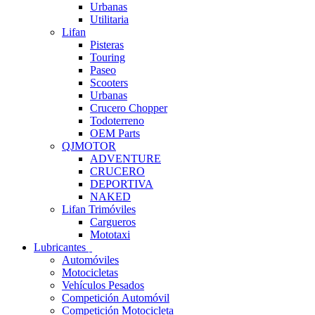
Urbanas
Utilitaria
Lifan
Pisteras
Touring
Paseo
Scooters
Urbanas
Crucero Chopper
Todoterreno
OEM Parts
QJMOTOR
ADVENTURE
CRUCERO
DEPORTIVA
NAKED
Lifan Trimóviles
Cargueros
Mototaxi
Lubricantes
Automóviles
Motocicletas
Vehículos Pesados
Competición Automóvil
Competición Motocicleta