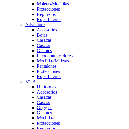
Maletas/Mochilas
Protecciones
Repuestos
Ropa Interior
Adventure
Accesorios
Botas
Casacas
Cascos
Guantes
Intercomunicadores
Mochilas/Maletas
Pantalones
Protecciones
Ropa Interior
MTB
Uniformes
Accesorios
Casacas
Cascos
Goggles
Guantes
Mochilas
Protecciones
Repuestos