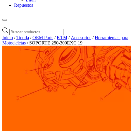
Repuestos
Búsqueda
de
Inicio
/
Tienda
/
OEM Parts
/
KTM
/
Accesorios
/
Herramientas para
productos
Motocicletas
/ SOPORTE 250-300EXC 19.
Zoom