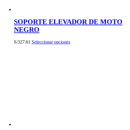
SOPORTE ELEVADOR DE MOTO
NEGRO
Este
S/
327.61
Seleccionar opciones
producto
tiene
múltiples
variantes.
Las
opciones
se
pueden
elegir
en
la
página
de
producto