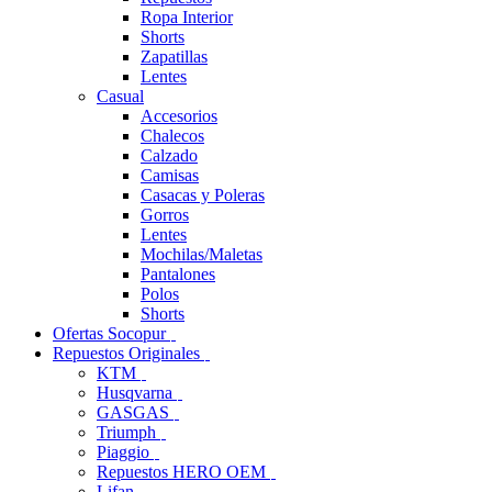
Ropa Interior
Shorts
Zapatillas
Lentes
Casual
Accesorios
Chalecos
Calzado
Camisas
Casacas y Poleras
Gorros
Lentes
Mochilas/Maletas
Pantalones
Polos
Shorts
Ofertas Socopur
Repuestos Originales
KTM
Husqvarna
GASGAS
Triumph
Piaggio
Repuestos HERO OEM
Lifan