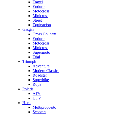
Travel
Enduro
Motocross
Minicross
Street
Equipación
Gasgas
Cross Country
Enduro
Motocross
Minicross
Supermoto
Trial
Triumph
Adventure
Modern Classics
Roadster
Superbike
Ropa
Polaris
ATV
UTV
Hero
Multipropósito
Scooters