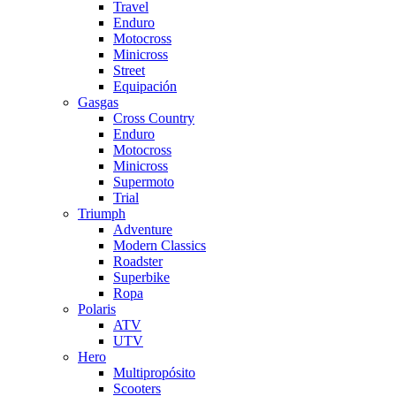
Travel
Enduro
Motocross
Minicross
Street
Equipación
Gasgas
Cross Country
Enduro
Motocross
Minicross
Supermoto
Trial
Triumph
Adventure
Modern Classics
Roadster
Superbike
Ropa
Polaris
ATV
UTV
Hero
Multipropósito
Scooters