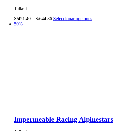
Talla: L
Este
S/
451.40
–
S/
644.86
Seleccionar opciones
producto
50%
tiene
múltiples
variantes.
Las
opciones
se
pueden
elegir
en
la
página
de
producto
Impermeable Racing Alpinestars