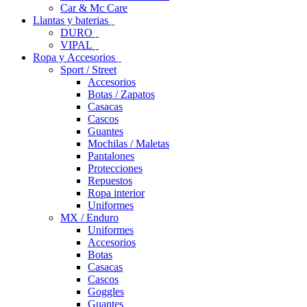
Car & Mc Care
Llantas y baterias
DURO
VIPAL
Ropa y Accesorios
Sport / Street
Accesorios
Botas / Zapatos
Casacas
Cascos
Guantes
Mochilas / Maletas
Pantalones
Protecciones
Repuestos
Ropa interior
Uniformes
MX / Enduro
Uniformes
Accesorios
Botas
Casacas
Cascos
Goggles
Guantes