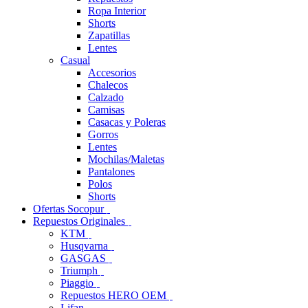
Ropa Interior
Shorts
Zapatillas
Lentes
Casual
Accesorios
Chalecos
Calzado
Camisas
Casacas y Poleras
Gorros
Lentes
Mochilas/Maletas
Pantalones
Polos
Shorts
Ofertas Socopur
Repuestos Originales
KTM
Husqvarna
GASGAS
Triumph
Piaggio
Repuestos HERO OEM
Lifan