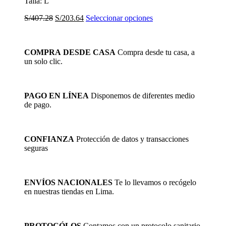
Talla: L
El
El
Este
S/
407.28
S/
203.64
Seleccionar opciones
precio
precio
producto
original
actual
tiene
era:
es:
múltiples
COMPRA DESDE CASA
Compra desde tu casa, a
S/407.28.
S/203.64.
variantes.
un solo clic.
Las
opciones
se
pueden
PAGO EN LÍNEA
Disponemos de diferentes medio
elegir
de pago.
en
la
página
de
CONFIANZA
Protección de datos y transacciones
producto
seguras
ENVÍOS NACIONALES
Te lo llevamos o recógelo
en nuestras tiendas en Lima.
PROTOCÓLOS
Contamos con un protocolo sanitario