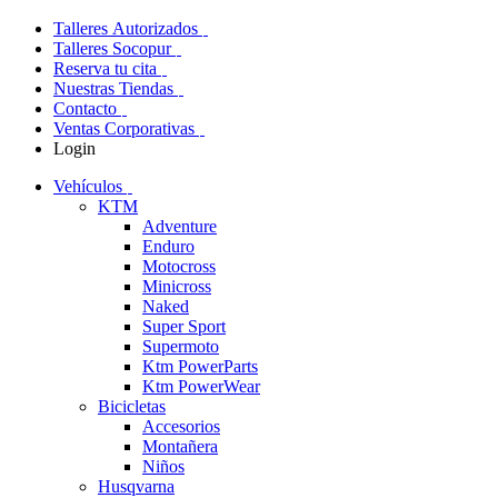
Talleres Autorizados
Talleres Socopur
Reserva tu cita
Nuestras Tiendas
Contacto
Ventas Corporativas
Login
Vehículos
KTM
Adventure
Enduro
Motocross
Minicross
Naked
Super Sport
Supermoto
Ktm PowerParts
Ktm PowerWear
Bicicletas
Accesorios
Montañera
Niños
Husqvarna