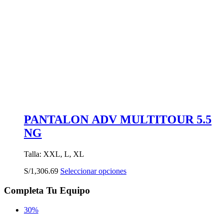
PANTALON ADV MULTITOUR 5.5
NG
Talla: XXL, L, XL
Este
S/
1,306.69
Seleccionar opciones
producto
tiene
Completa Tu Equipo
múltiples
variantes.
30%
Las