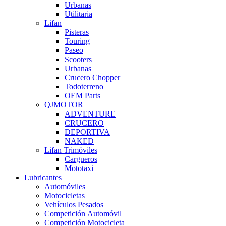
Urbanas
Utilitaria
Lifan
Pisteras
Touring
Paseo
Scooters
Urbanas
Crucero Chopper
Todoterreno
OEM Parts
QJMOTOR
ADVENTURE
CRUCERO
DEPORTIVA
NAKED
Lifan Trimóviles
Cargueros
Mototaxi
Lubricantes
Automóviles
Motocicletas
Vehículos Pesados
Competición Automóvil
Competición Motocicleta