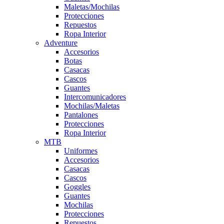
Maletas/Mochilas
Protecciones
Repuestos
Ropa Interior
Adventure
Accesorios
Botas
Casacas
Cascos
Guantes
Intercomunicadores
Mochilas/Maletas
Pantalones
Protecciones
Ropa Interior
MTB
Uniformes
Accesorios
Casacas
Cascos
Goggles
Guantes
Mochilas
Protecciones
Repuestos