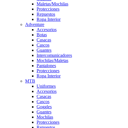
Maletas/Mochilas
Protecciones
Repuestos
Ropa Interior
Adventure
Accesorios
Botas
Casacas
Cascos
Guantes
Intercomunicadores
Mochilas/Maletas
Pantalones
Protecciones
Ropa Interior
MTB
Uniformes
Accesorios
Casacas
Cascos
Goggles
Guantes
Mochilas
Protecciones
Repuestos