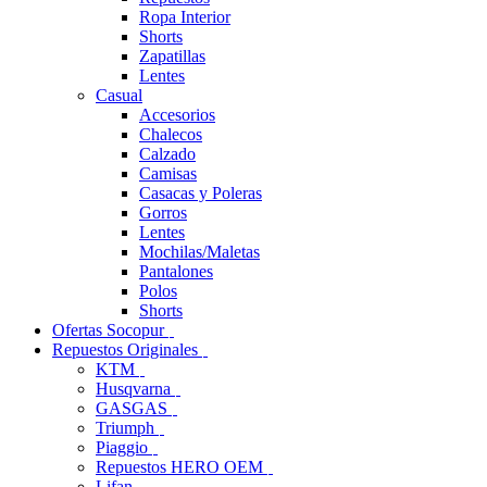
Ropa Interior
Shorts
Zapatillas
Lentes
Casual
Accesorios
Chalecos
Calzado
Camisas
Casacas y Poleras
Gorros
Lentes
Mochilas/Maletas
Pantalones
Polos
Shorts
Ofertas Socopur
Repuestos Originales
KTM
Husqvarna
GASGAS
Triumph
Piaggio
Repuestos HERO OEM
Lifan