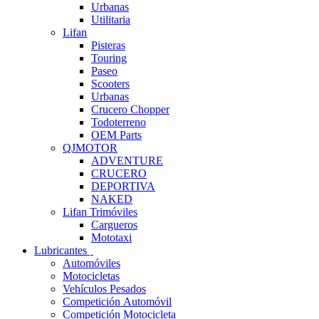
Urbanas
Utilitaria
Lifan
Pisteras
Touring
Paseo
Scooters
Urbanas
Crucero Chopper
Todoterreno
OEM Parts
QJMOTOR
ADVENTURE
CRUCERO
DEPORTIVA
NAKED
Lifan Trimóviles
Cargueros
Mototaxi
Lubricantes
Automóviles
Motocicletas
Vehículos Pesados
Competición Automóvil
Competición Motocicleta