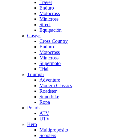
Travel
Enduro
Motocross
Minicross
Street
Equipación
Gasgas
Cross Country
Enduro
Motocross
Minicross
Supermoto
Trial
Triumph
Adventure
Modern Classics
Roadster
Superbike
Ropa
Polaris
ATV
UTV
Hero
Multipropósito
Scooters