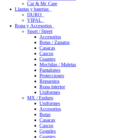
Car & Mc Care
Llantas y baterias
DURO
VIPAL
Ropa y Accesorios
Sport / Street
Accesorios
Botas / Zapatos
Casacas
Cascos
Guantes
Mochilas / Maletas
Pantalones
Protecciones
Repuestos
Ropa interior
Uniformes
MX / Enduro
Uniformes
Accesorios
Botas
Casacas
Cascos
Goggles
Guantes