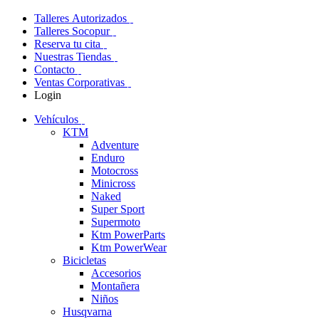
Talleres Autorizados
Talleres Socopur
Reserva tu cita
Nuestras Tiendas
Contacto
Ventas Corporativas
Login
Vehículos
KTM
Adventure
Enduro
Motocross
Minicross
Naked
Super Sport
Supermoto
Ktm PowerParts
Ktm PowerWear
Bicicletas
Accesorios
Montañera
Niños
Husqvarna