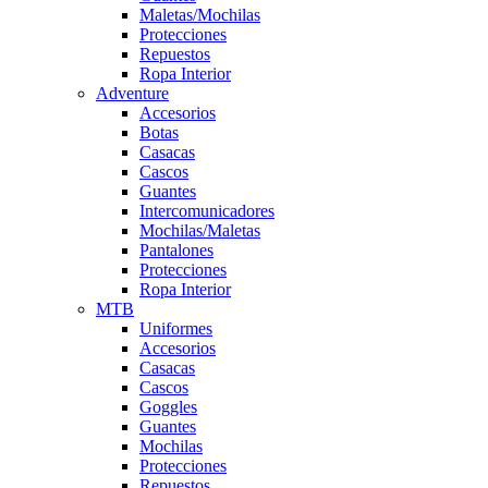
Maletas/Mochilas
Protecciones
Repuestos
Ropa Interior
Adventure
Accesorios
Botas
Casacas
Cascos
Guantes
Intercomunicadores
Mochilas/Maletas
Pantalones
Protecciones
Ropa Interior
MTB
Uniformes
Accesorios
Casacas
Cascos
Goggles
Guantes
Mochilas
Protecciones
Repuestos