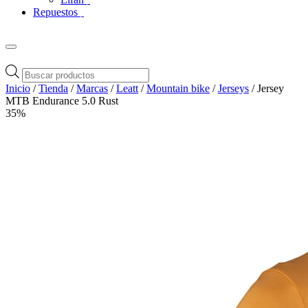
Repuestos
Búsqueda
de
Inicio
/
Tienda
/
Marcas
/
Leatt
/
Mountain bike
/
Jerseys
/ Jersey
productos
MTB Endurance 5.0 Rust
35%
Zoom