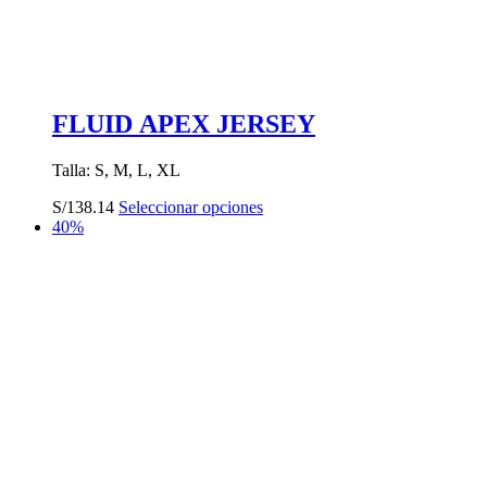
FLUID APEX JERSEY
Talla: S, M, L, XL
Este
S/
138.14
Seleccionar opciones
producto
40%
tiene
múltiples
variantes.
Las
opciones
se
pueden
elegir
en
la
página
de
producto