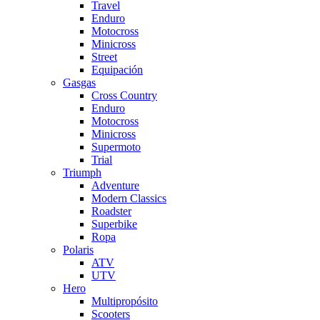
Travel
Enduro
Motocross
Minicross
Street
Equipación
Gasgas
Cross Country
Enduro
Motocross
Minicross
Supermoto
Trial
Triumph
Adventure
Modern Classics
Roadster
Superbike
Ropa
Polaris
ATV
UTV
Hero
Multipropósito
Scooters