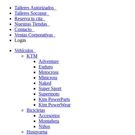
Talleres Autorizados
Talleres Socopur
Reserva tu cita
Nuestras Tiendas
Contacto
Ventas Corporativas
Login
Vehículos
KTM
Adventure
Enduro
Motocross
Minicross
Naked
Super Sport
Supermoto
Ktm PowerParts
Ktm PowerWear
Bicicletas
Accesorios
Montañera
Niños
Husqvarna