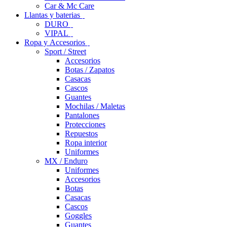
Car & Mc Care
Llantas y baterias
DURO
VIPAL
Ropa y Accesorios
Sport / Street
Accesorios
Botas / Zapatos
Casacas
Cascos
Guantes
Mochilas / Maletas
Pantalones
Protecciones
Repuestos
Ropa interior
Uniformes
MX / Enduro
Uniformes
Accesorios
Botas
Casacas
Cascos
Goggles
Guantes