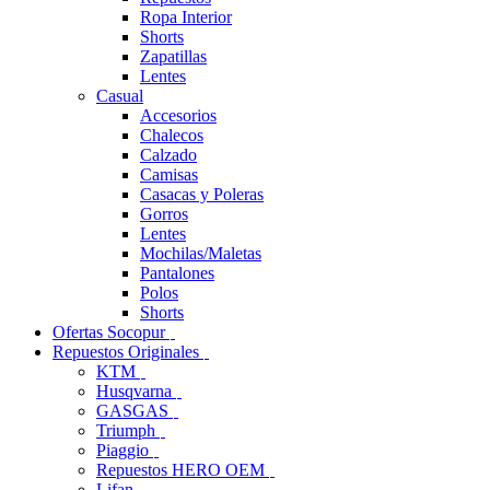
Ropa Interior
Shorts
Zapatillas
Lentes
Casual
Accesorios
Chalecos
Calzado
Camisas
Casacas y Poleras
Gorros
Lentes
Mochilas/Maletas
Pantalones
Polos
Shorts
Ofertas Socopur
Repuestos Originales
KTM
Husqvarna
GASGAS
Triumph
Piaggio
Repuestos HERO OEM
Lifan