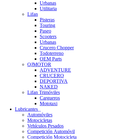
Urbanas
Utilitaria
Lifan
Pisteras
Touring
Paseo
Scooters
Urbanas
Crucero Chopper
Todoterreno
OEM Parts
QJMOTOR
ADVENTURE
CRUCERO
DEPORTIVA
NAKED
Lifan Trimóviles
Cargueros
Mototaxi
Lubricantes
Automóviles
Motocicletas
Vehículos Pesados
Competición Automóvil
Competición Motocicleta