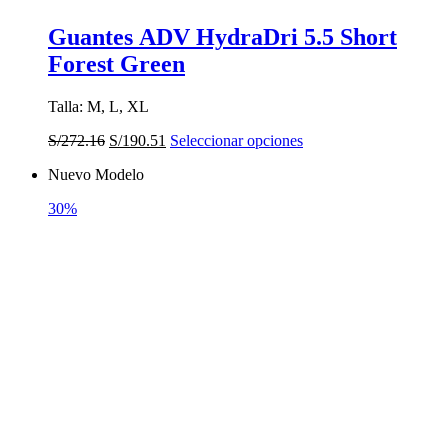
Guantes ADV HydraDri 5.5 Short
Forest Green
Talla: M, L, XL
El
El
Este
S/
272.16
S/
190.51
Seleccionar opciones
precio
precio
producto
Nuevo Modelo
original
actual
tiene
era:
es:
múltiples
30%
S/272.16.
S/190.51.
variantes.
Las
opciones
se
pueden
elegir
en
la
página
de
producto