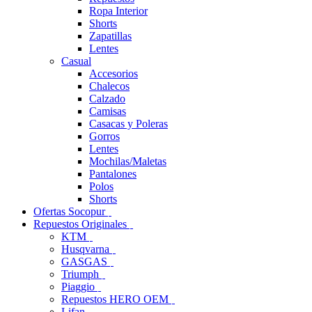
Ropa Interior
Shorts
Zapatillas
Lentes
Casual
Accesorios
Chalecos
Calzado
Camisas
Casacas y Poleras
Gorros
Lentes
Mochilas/Maletas
Pantalones
Polos
Shorts
Ofertas Socopur
Repuestos Originales
KTM
Husqvarna
GASGAS
Triumph
Piaggio
Repuestos HERO OEM
Lifan