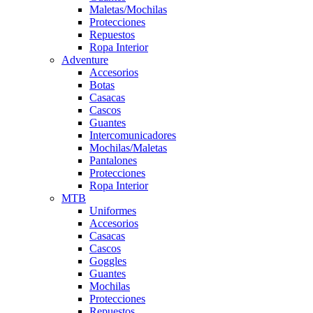
Maletas/Mochilas
Protecciones
Repuestos
Ropa Interior
Adventure
Accesorios
Botas
Casacas
Cascos
Guantes
Intercomunicadores
Mochilas/Maletas
Pantalones
Protecciones
Ropa Interior
MTB
Uniformes
Accesorios
Casacas
Cascos
Goggles
Guantes
Mochilas
Protecciones
Repuestos