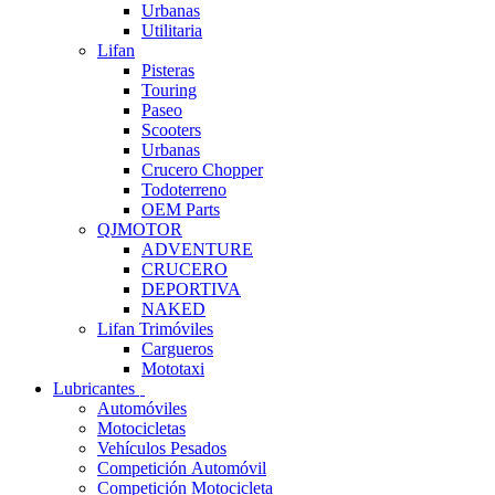
Urbanas
Utilitaria
Lifan
Pisteras
Touring
Paseo
Scooters
Urbanas
Crucero Chopper
Todoterreno
OEM Parts
QJMOTOR
ADVENTURE
CRUCERO
DEPORTIVA
NAKED
Lifan Trimóviles
Cargueros
Mototaxi
Lubricantes
Automóviles
Motocicletas
Vehículos Pesados
Competición Automóvil
Competición Motocicleta