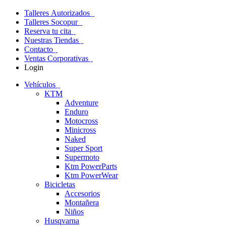
Talleres Autorizados
Talleres Socopur
Reserva tu cita
Nuestras Tiendas
Contacto
Ventas Corporativas
Login
Vehículos
KTM
Adventure
Enduro
Motocross
Minicross
Naked
Super Sport
Supermoto
Ktm PowerParts
Ktm PowerWear
Bicicletas
Accesorios
Montañera
Niños
Husqvarna