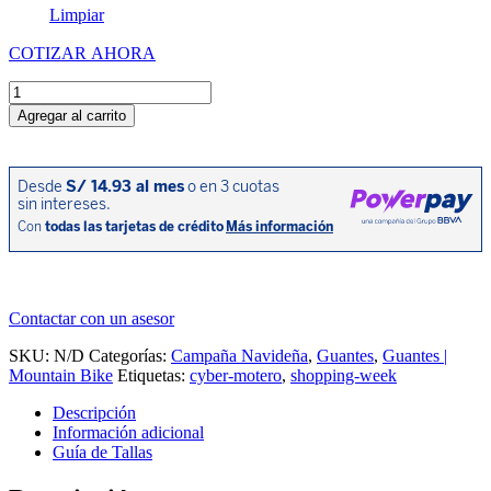
Limpiar
COTIZAR AHORA
Guantes
MTB
Agregar al carrito
X-
Flow
2.0
Rojo
cantidad
Contactar con un asesor
SKU:
N/D
Categorías:
Campaña Navideña
,
Guantes
,
Guantes |
Mountain Bike
Etiquetas:
cyber-motero
,
shopping-week
Descripción
Información adicional
Guía de Tallas