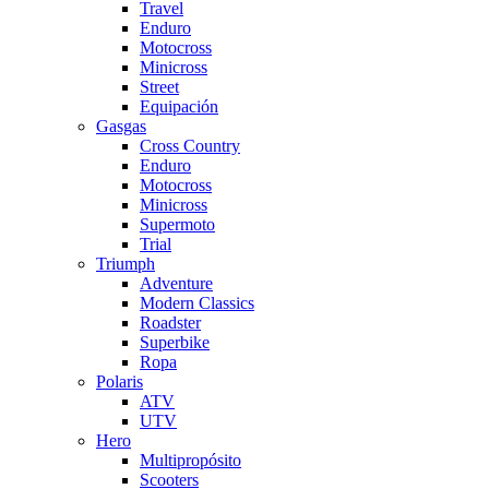
Travel
Enduro
Motocross
Minicross
Street
Equipación
Gasgas
Cross Country
Enduro
Motocross
Minicross
Supermoto
Trial
Triumph
Adventure
Modern Classics
Roadster
Superbike
Ropa
Polaris
ATV
UTV
Hero
Multipropósito
Scooters