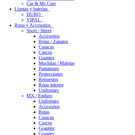
Car & Mc Care
Llantas y baterias
DURO
VIPAL
Ropa y Accesorios
Sport / Street
Accesorios
Botas / Zapatos
Casacas
Cascos
Guantes
Mochilas / Maletas
Pantalones
Protecciones
Repuestos
Ropa interior
Uniformes
MX / Enduro
Uniformes
Accesorios
Botas
Casacas
Cascos
Goggles
Guantes