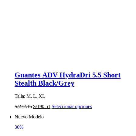
Guantes ADV HydraDri 5.5 Short
Stealth Black/Grey
Talla: M, L, XL
El
El
Este
S/
272.16
S/
190.51
Seleccionar opciones
precio
precio
producto
Nuevo Modelo
original
actual
tiene
era:
es:
múltiples
30%
S/272.16.
S/190.51.
variantes.
Las