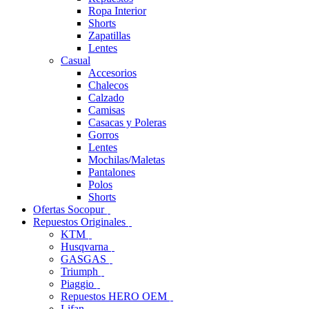
Ropa Interior
Shorts
Zapatillas
Lentes
Casual
Accesorios
Chalecos
Calzado
Camisas
Casacas y Poleras
Gorros
Lentes
Mochilas/Maletas
Pantalones
Polos
Shorts
Ofertas Socopur
Repuestos Originales
KTM
Husqvarna
GASGAS
Triumph
Piaggio
Repuestos HERO OEM
Lifan