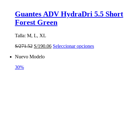
Guantes ADV HydraDri 5.5 Short
Forest Green
Talla: M, L, XL
El
El
Este
S/
271.52
S/
190.06
Seleccionar opciones
precio
precio
producto
Nuevo Modelo
original
actual
tiene
era:
es:
múltiples
30%
S/271.52.
S/190.06.
variantes.
Las
opciones
se
pueden
elegir
en
la
página
de
producto