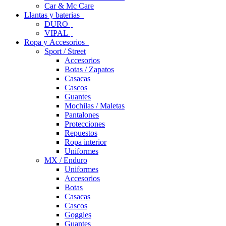
Car & Mc Care
Llantas y baterias
DURO
VIPAL
Ropa y Accesorios
Sport / Street
Accesorios
Botas / Zapatos
Casacas
Cascos
Guantes
Mochilas / Maletas
Pantalones
Protecciones
Repuestos
Ropa interior
Uniformes
MX / Enduro
Uniformes
Accesorios
Botas
Casacas
Cascos
Goggles
Guantes