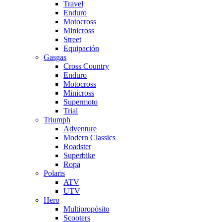
Travel
Enduro
Motocross
Minicross
Street
Equipación
Gasgas
Cross Country
Enduro
Motocross
Minicross
Supermoto
Trial
Triumph
Adventure
Modern Classics
Roadster
Superbike
Ropa
Polaris
ATV
UTV
Hero
Multipropósito
Scooters