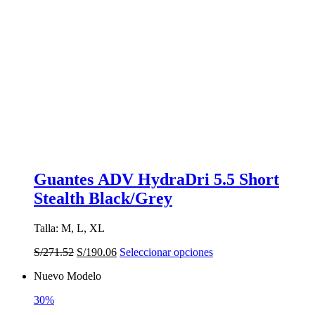
Guantes ADV HydraDri 5.5 Short
Stealth Black/Grey
Talla: M, L, XL
El
El
Este
S/
271.52
S/
190.06
Seleccionar opciones
precio
precio
producto
Nuevo Modelo
original
actual
tiene
era:
es:
múltiples
30%
S/271.52.
S/190.06.
variantes.
Las