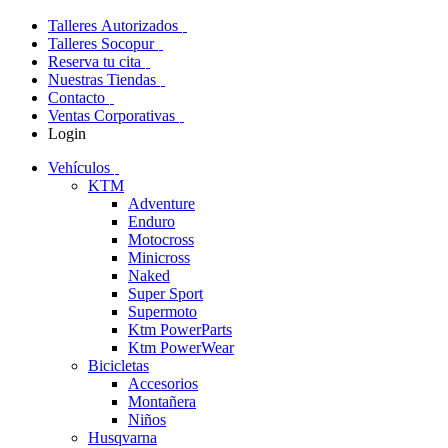
Talleres Autorizados
Talleres Socopur
Reserva tu cita
Nuestras Tiendas
Contacto
Ventas Corporativas
Login
Vehículos
KTM
Adventure
Enduro
Motocross
Minicross
Naked
Super Sport
Supermoto
Ktm PowerParts
Ktm PowerWear
Bicicletas
Accesorios
Montañera
Niños
Husqvarna