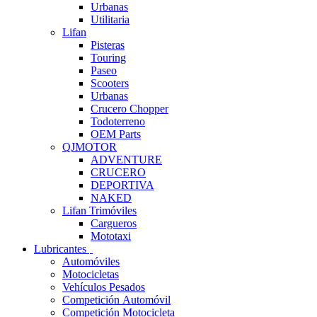
Urbanas
Utilitaria
Lifan
Pisteras
Touring
Paseo
Scooters
Urbanas
Crucero Chopper
Todoterreno
OEM Parts
QJMOTOR
ADVENTURE
CRUCERO
DEPORTIVA
NAKED
Lifan Trimóviles
Cargueros
Mototaxi
Lubricantes
Automóviles
Motocicletas
Vehículos Pesados
Competición Automóvil
Competición Motocicleta