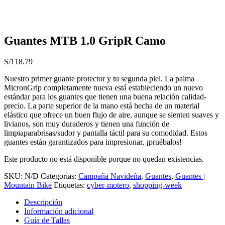
Guantes MTB 1.0 GripR Camo
S/
118.79
Nuestro primer guante protector y tu segunda piel. La palma
MicronGrip completamente nueva está estableciendo un nuevo
estándar para los guantes que tienen una buena relación calidad-
precio. La parte superior de la mano está hecha de un material
elástico que ofrece un buen flujo de aire, aunque se sienten suaves y
livianos, son muy duraderos y tienen una función de
limpiaparabrisas/sudor y pantalla táctil para su comodidad. Estos
guantes están garantizados para impresionar, ¡pruébalos!
Este producto no está disponible porque no quedan existencias.
SKU:
N/D
Categorías:
Campaña Navideña
,
Guantes
,
Guantes |
Mountain Bike
Etiquetas:
cyber-motero
,
shopping-week
Descripción
Información adicional
Guía de Tallas