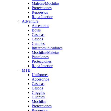
Maletas/Mochilas
Protecciones
Repuestos
Ropa Interior
Adventure
Accesorios
Botas
Casacas
Cascos
Guantes
Intercomunicadores
Mochilas/Maletas
Pantalones
Protecciones
Ropa Interior
MTB
Uniformes
Accesorios
Casacas
Cascos
Goggles
Guantes
Mochilas
Protecciones
Repuestos