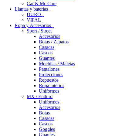
Car & Mc Care
Llantas y baterias
DURO
VIPAL
Ropa y Accesorios
Sport / Street
Accesorios
Botas / Zapatos
Casacas
Cascos
Guantes
Mochilas / Maletas
Pantalones
Protecciones
Repuestos
Ropa interior
Uniformes
MX / Enduro
Uniformes
Accesorios
Botas
Casacas
Cascos
Goggles
Guantes