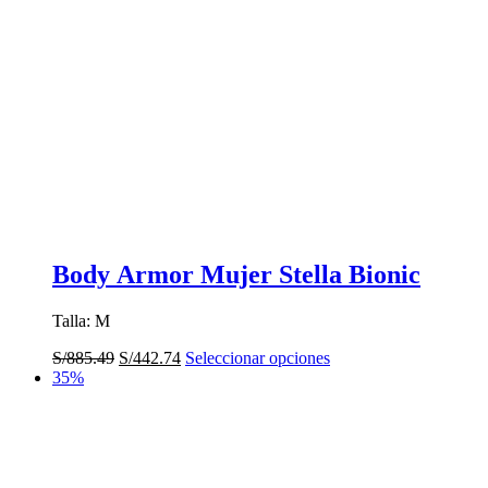
Body Armor Mujer Stella Bionic
Talla: M
El
El
Este
S/
885.49
S/
442.74
Seleccionar opciones
precio
precio
producto
35%
original
actual
tiene
era:
es:
múltiples
S/885.49.
S/442.74.
variantes.
Las
opciones