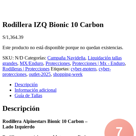
Rodillera IZQ Bionic 10 Carbon
S/
1,364.39
Este producto no está disponible porque no quedan existencias.
SKU:
N/D
Categorías:
Campaña Navideña
,
Liquidación tallas
grandes
,
MX/Enduro
,
Protecciones
,
Protecciones | Mx - Enduro
,
Rodilleras | Protecciones
Etiquetas:
cyber-motero
,
cyber-
protecciones
,
outlet-2025
,
shopping-week
Descripción
Información adicional
Guía de Tallas
Descripción
Rodillera Alpinestars Bionic 10 Carbon –
Lado Izquierdo
7