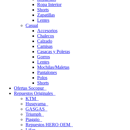
Ropa Interior
Shorts
Zapatillas
Lentes
Casual
Accesorios
Chalecos
Calzado
Camisas
Casacas y Poleras
Gorros
Lentes
Mochilas/Maletas
Pantalones
Polos
Shorts
Ofertas Socopur
Repuestos Originales
KTM
Husqvarna
GASGAS
Triumph
Piaggio
Repuestos HERO OEM
Lifan