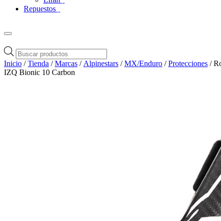
Repuestos
Búsqueda
de
Inicio
/
Tienda
/
Marcas
/
Alpinestars
/
MX/Enduro
/
Protecciones
/ Ro
productos
IZQ Bionic 10 Carbon
Zoom