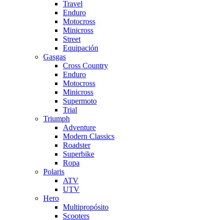
Travel
Enduro
Motocross
Minicross
Street
Equipación
Gasgas
Cross Country
Enduro
Motocross
Minicross
Supermoto
Trial
Triumph
Adventure
Modern Classics
Roadster
Superbike
Ropa
Polaris
ATV
UTV
Hero
Multipropósito
Scooters