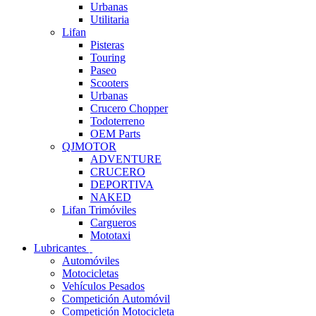
Urbanas
Utilitaria
Lifan
Pisteras
Touring
Paseo
Scooters
Urbanas
Crucero Chopper
Todoterreno
OEM Parts
QJMOTOR
ADVENTURE
CRUCERO
DEPORTIVA
NAKED
Lifan Trimóviles
Cargueros
Mototaxi
Lubricantes
Automóviles
Motocicletas
Vehículos Pesados
Competición Automóvil
Competición Motocicleta