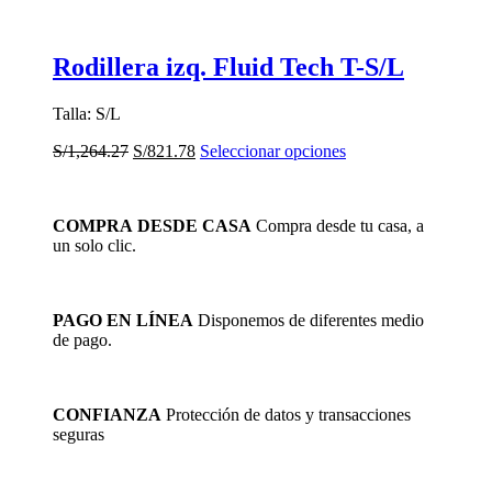
Rodillera izq. Fluid Tech T-S/L
Talla: S/L
El
El
Este
S/
1,264.27
S/
821.78
Seleccionar opciones
precio
precio
producto
original
actual
tiene
era:
es:
múltiples
COMPRA DESDE CASA
Compra desde tu casa, a
S/1,264.27.
S/821.78.
variantes.
un solo clic.
Las
opciones
se
pueden
PAGO EN LÍNEA
Disponemos de diferentes medio
elegir
de pago.
en
la
página
de
CONFIANZA
Protección de datos y transacciones
producto
seguras