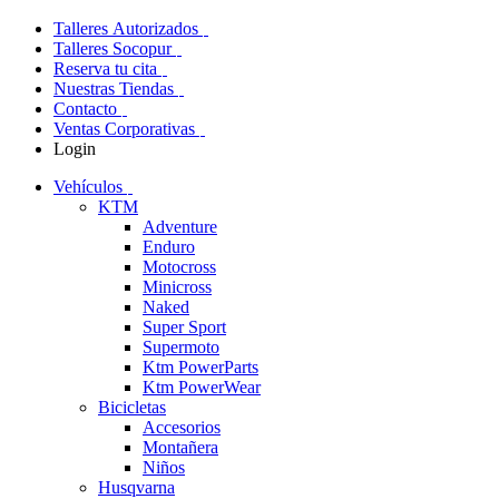
Talleres Autorizados
Talleres Socopur
Reserva tu cita
Nuestras Tiendas
Contacto
Ventas Corporativas
Login
Vehículos
KTM
Adventure
Enduro
Motocross
Minicross
Naked
Super Sport
Supermoto
Ktm PowerParts
Ktm PowerWear
Bicicletas
Accesorios
Montañera
Niños
Husqvarna