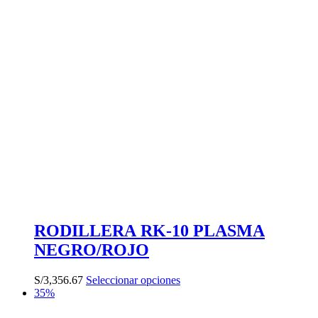
RODILLERA RK-10 PLASMA
NEGRO/ROJO
Este
S/
3,356.67
Seleccionar opciones
producto
35%
tiene
múltiples