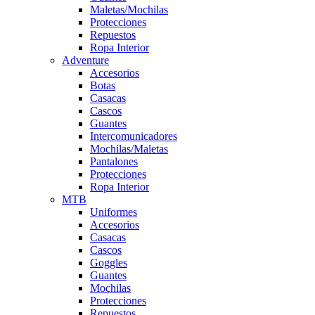
Maletas/Mochilas
Protecciones
Repuestos
Ropa Interior
Adventure
Accesorios
Botas
Casacas
Cascos
Guantes
Intercomunicadores
Mochilas/Maletas
Pantalones
Protecciones
Ropa Interior
MTB
Uniformes
Accesorios
Casacas
Cascos
Goggles
Guantes
Mochilas
Protecciones
Repuestos