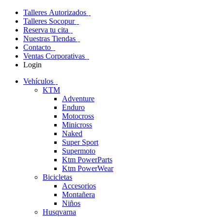
Talleres Autorizados
Talleres Socopur
Reserva tu cita
Nuestras Tiendas
Contacto
Ventas Corporativas
Login
Vehículos
KTM
Adventure
Enduro
Motocross
Minicross
Naked
Super Sport
Supermoto
Ktm PowerParts
Ktm PowerWear
Bicicletas
Accesorios
Montañera
Niños
Husqvarna