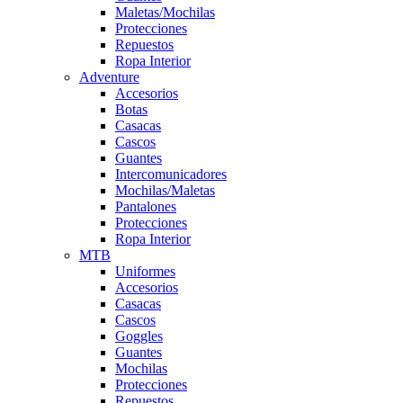
Maletas/Mochilas
Protecciones
Repuestos
Ropa Interior
Adventure
Accesorios
Botas
Casacas
Cascos
Guantes
Intercomunicadores
Mochilas/Maletas
Pantalones
Protecciones
Ropa Interior
MTB
Uniformes
Accesorios
Casacas
Cascos
Goggles
Guantes
Mochilas
Protecciones
Repuestos