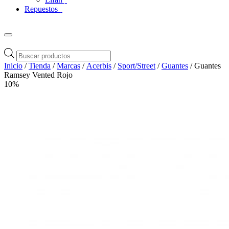
Repuestos
Búsqueda
de
Inicio
/
Tienda
/
Marcas
/
Acerbis
/
Sport/Street
/
Guantes
/ Guantes
productos
Ramsey Vented Rojo
10%
Zoom