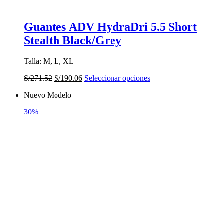
Guantes ADV HydraDri 5.5 Short
Stealth Black/Grey
Talla: M, L, XL
El
El
Este
S/
271.52
S/
190.06
Seleccionar opciones
precio
precio
producto
Nuevo Modelo
original
actual
tiene
era:
es:
múltiples
30%
S/271.52.
S/190.06.
variantes.
Las
opciones
se
pueden
elegir
en
la
página
de
producto