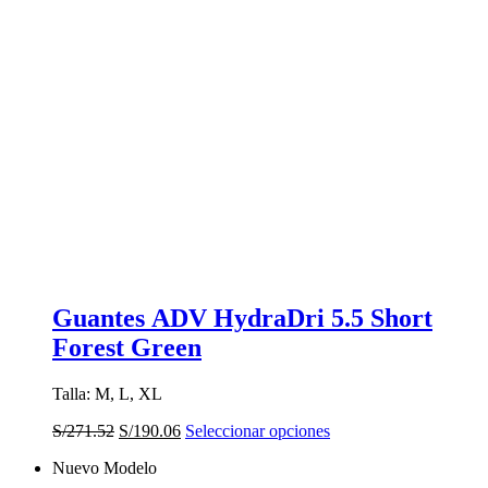
Guantes ADV HydraDri 5.5 Short
Forest Green
Talla: M, L, XL
El
El
Este
S/
271.52
S/
190.06
Seleccionar opciones
precio
precio
producto
Nuevo Modelo
original
actual
tiene