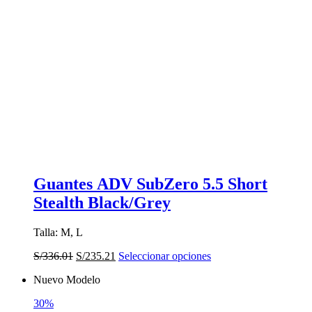
Guantes ADV SubZero 5.5 Short
Stealth Black/Grey
Talla: M, L
El
El
Este
S/
336.01
S/
235.21
Seleccionar opciones
precio
precio
producto
Nuevo Modelo
original
actual
tiene
era:
es:
múltiples
30%
S/336.01.
S/235.21.
variantes.