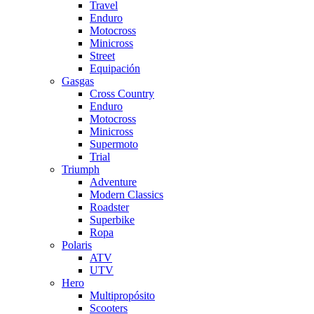
Travel
Enduro
Motocross
Minicross
Street
Equipación
Gasgas
Cross Country
Enduro
Motocross
Minicross
Supermoto
Trial
Triumph
Adventure
Modern Classics
Roadster
Superbike
Ropa
Polaris
ATV
UTV
Hero
Multipropósito
Scooters