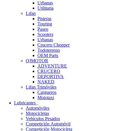
Urbanas
Utilitaria
Lifan
Pisteras
Touring
Paseo
Scooters
Urbanas
Crucero Chopper
Todoterreno
OEM Parts
QJMOTOR
ADVENTURE
CRUCERO
DEPORTIVA
NAKED
Lifan Trimóviles
Cargueros
Mototaxi
Lubricantes
Automóviles
Motocicletas
Vehículos Pesados
Competición Automóvil
Competición Motocicleta