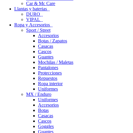
Car & Mc Care
Llantas y baterias
DURO
VIPAL
Ropa y Accesorios
Sport / Street
Accesorios
Botas / Zapatos
Casacas
Cascos
Guantes
Mochilas / Maletas
Pantalones
Protecciones
Repuestos
Ropa interior
Uniformes
MX / Enduro
Uniformes
Accesorios
Botas
Casacas
Cascos
Goggles
Guantes