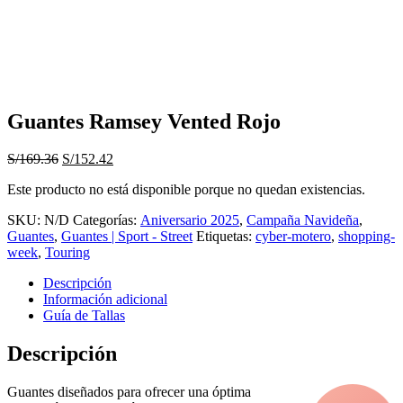
Guantes Ramsey Vented Rojo
El
El
S/
169.36
S/
152.42
precio
precio
Este producto no está disponible porque no quedan existencias.
original
actual
era:
es:
SKU:
N/D
Categorías:
Aniversario 2025
,
Campaña Navideña
,
S/169.36.
S/152.42.
Guantes
,
Guantes | Sport - Street
Etiquetas:
cyber-motero
,
shopping-
week
,
Touring
Descripción
Información adicional
Guía de Tallas
Descripción
Guantes diseñados para ofrecer una óptima