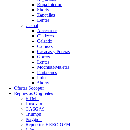
Ropa Interior
Shorts
Zapatillas
Lentes
Casual
Accesorios
Chalecos
Calzado
Camisas
Casacas y Poleras
Gorros
Lentes
Mochilas/Maletas
Pantalones
Polos
Shorts
Ofertas Socopur
Repuestos Originales
KTM
Husqvarna
GASGAS
Triumph
Piaggio
Repuestos HERO OEM
Lifan