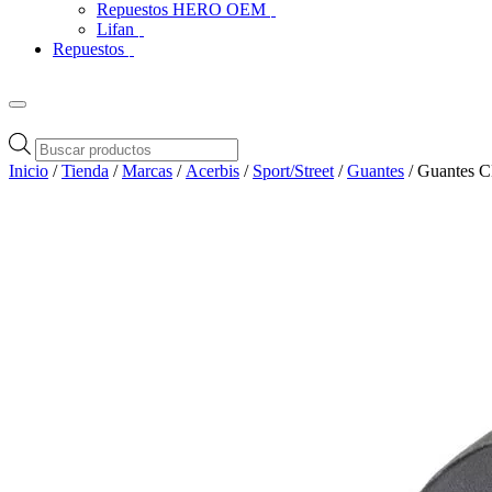
Repuestos HERO OEM
Lifan
Repuestos
Búsqueda
de
Inicio
/
Tienda
/
Marcas
/
Acerbis
/
Sport/Street
/
Guantes
/ Guantes C
productos
Zoom