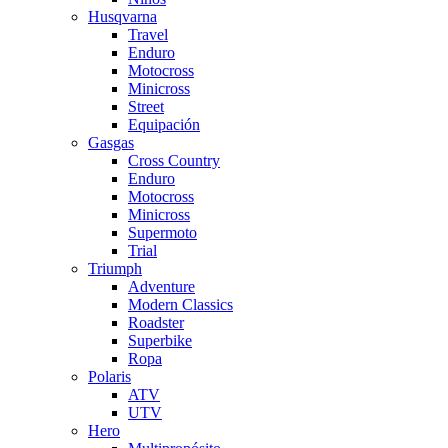
Husqvarna
Travel
Enduro
Motocross
Minicross
Street
Equipación
Gasgas
Cross Country
Enduro
Motocross
Minicross
Supermoto
Trial
Triumph
Adventure
Modern Classics
Roadster
Superbike
Ropa
Polaris
ATV
UTV
Hero