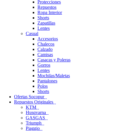
Protecciones
Repuestos
Ropa Interior
Shorts
Zapatillas
Lentes
Casual
Accesorios
Chalecos
Calzado
Camisas
Casacas y Poleras
Gorros
Lentes
Mochilas/Maletas
Pantalones
Polos
Shorts
Ofertas Socopur
Repuestos Originales
KTM
Husqvarna
GASGAS
Triumph
Piaggio