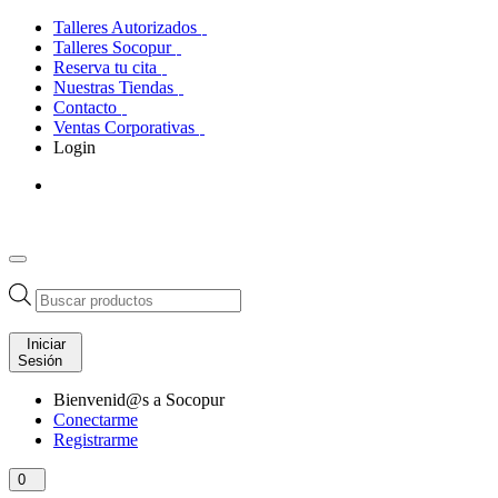
Talleres Autorizados
Talleres Socopur
Reserva tu cita
Nuestras Tiendas
Contacto
Ventas Corporativas
Login
Búsqueda
de
productos
Iniciar
Sesión
Bienvenid@s a Socopur
Conectarme
Registrarme
0