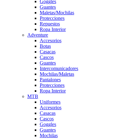
Goggles
Guantes
Maletas/Mochilas
Protecciones
Repuestos
Ropa Interior
Adventure
Accesorios
Botas
Casacas
Cascos
Guantes
Intercomunicadores
Mochilas/Maletas
Pantalones
Protecciones
Ropa Interior
MTB
Uniformes
Accesorios
Casacas
Cascos
Goggles
Guantes
Mochilas