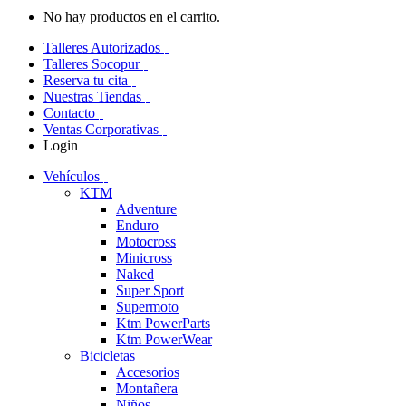
No hay productos en el carrito.
Talleres Autorizados
Talleres Socopur
Reserva tu cita
Nuestras Tiendas
Contacto
Ventas Corporativas
Login
Vehículos
KTM
Adventure
Enduro
Motocross
Minicross
Naked
Super Sport
Supermoto
Ktm PowerParts
Ktm PowerWear
Bicicletas
Accesorios
Montañera
Niños