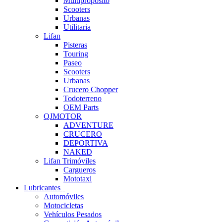
Multipropósito
Scooters
Urbanas
Utilitaria
Lifan
Pisteras
Touring
Paseo
Scooters
Urbanas
Crucero Chopper
Todoterreno
OEM Parts
QJMOTOR
ADVENTURE
CRUCERO
DEPORTIVA
NAKED
Lifan Trimóviles
Cargueros
Mototaxi
Lubricantes
Automóviles
Motocicletas
Vehículos Pesados