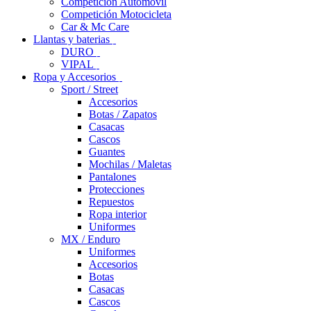
Competición Automóvil
Competición Motocicleta
Car & Mc Care
Llantas y baterias
DURO
VIPAL
Ropa y Accesorios
Sport / Street
Accesorios
Botas / Zapatos
Casacas
Cascos
Guantes
Mochilas / Maletas
Pantalones
Protecciones
Repuestos
Ropa interior
Uniformes
MX / Enduro
Uniformes
Accesorios
Botas
Casacas
Cascos