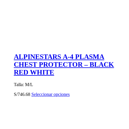
ALPINESTARS A-4 PLASMA
CHEST PROTECTOR – BLACK
RED WHITE
Talla: M/L
Este
S/
746.68
Seleccionar opciones
producto
tiene
múltiples
variantes.
Las
opciones