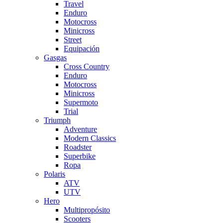
Travel
Enduro
Motocross
Minicross
Street
Equipación
Gasgas
Cross Country
Enduro
Motocross
Minicross
Supermoto
Trial
Triumph
Adventure
Modern Classics
Roadster
Superbike
Ropa
Polaris
ATV
UTV
Hero
Multipropósito
Scooters