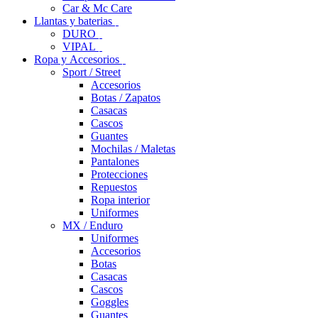
Car & Mc Care
Llantas y baterias
DURO
VIPAL
Ropa y Accesorios
Sport / Street
Accesorios
Botas / Zapatos
Casacas
Cascos
Guantes
Mochilas / Maletas
Pantalones
Protecciones
Repuestos
Ropa interior
Uniformes
MX / Enduro
Uniformes
Accesorios
Botas
Casacas
Cascos
Goggles
Guantes