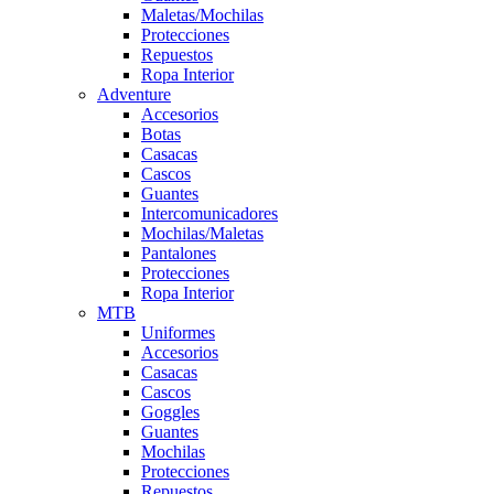
Maletas/Mochilas
Protecciones
Repuestos
Ropa Interior
Adventure
Accesorios
Botas
Casacas
Cascos
Guantes
Intercomunicadores
Mochilas/Maletas
Pantalones
Protecciones
Ropa Interior
MTB
Uniformes
Accesorios
Casacas
Cascos
Goggles
Guantes
Mochilas
Protecciones
Repuestos