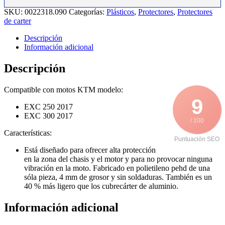
17
SKU:
0022318.090
Categorías:
Plásticos
,
Protectores
,
Protectores
cantidad
de carter
Descripción
Información adicional
Descripción
Compatible con motos KTM modelo:
9
EXC 250 2017
EXC 300 2017
/ 100
Características:
Puntuación SEO
Está diseñado para ofrecer alta protección
en la zona del chasis y el motor y para no provocar ninguna
vibración en la moto. Fabricado en polietileno pehd de una
sóla pieza, 4 mm de grosor y sin soldaduras. También es un
40 % más ligero que los cubrecárter de aluminio.
Información adicional