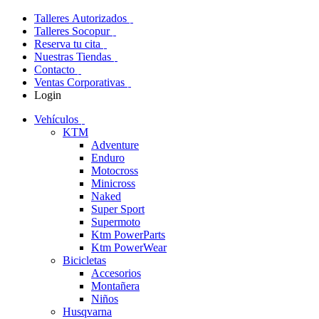
Talleres Autorizados
Talleres Socopur
Reserva tu cita
Nuestras Tiendas
Contacto
Ventas Corporativas
Login
Vehículos
KTM
Adventure
Enduro
Motocross
Minicross
Naked
Super Sport
Supermoto
Ktm PowerParts
Ktm PowerWear
Bicicletas
Accesorios
Montañera
Niños
Husqvarna