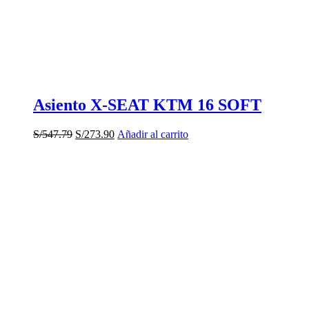
Asiento X-SEAT KTM 16 SOFT
El
El
S/
547.79
S/
273.90
Añadir al carrito
precio
precio
original
actual
era:
es:
S/547.79.
S/273.90.