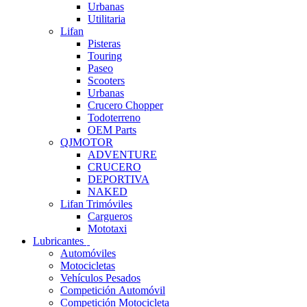
Urbanas
Utilitaria
Lifan
Pisteras
Touring
Paseo
Scooters
Urbanas
Crucero Chopper
Todoterreno
OEM Parts
QJMOTOR
ADVENTURE
CRUCERO
DEPORTIVA
NAKED
Lifan Trimóviles
Cargueros
Mototaxi
Lubricantes
Automóviles
Motocicletas
Vehículos Pesados
Competición Automóvil
Competición Motocicleta