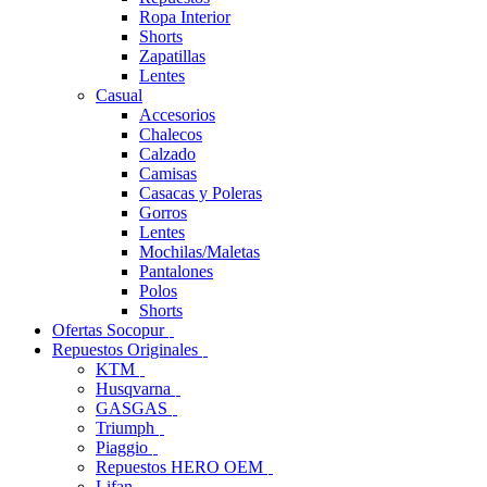
Ropa Interior
Shorts
Zapatillas
Lentes
Casual
Accesorios
Chalecos
Calzado
Camisas
Casacas y Poleras
Gorros
Lentes
Mochilas/Maletas
Pantalones
Polos
Shorts
Ofertas Socopur
Repuestos Originales
KTM
Husqvarna
GASGAS
Triumph
Piaggio
Repuestos HERO OEM
Lifan