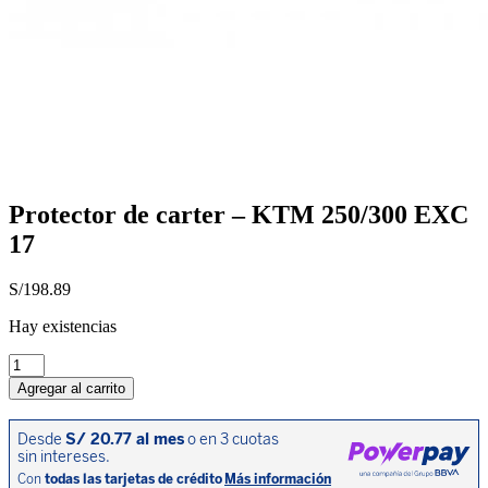
Protector de carter – KTM 250/300 EXC
17
S/
198.89
Hay existencias
Protector
de
Agregar al carrito
carter
-
KTM
250/300
EXC