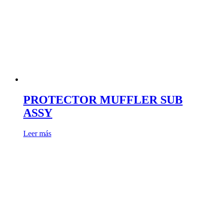
se
pueden
elegir
en
la
página
de
producto
PROTECTOR MUFFLER SUB
ASSY
Leer más