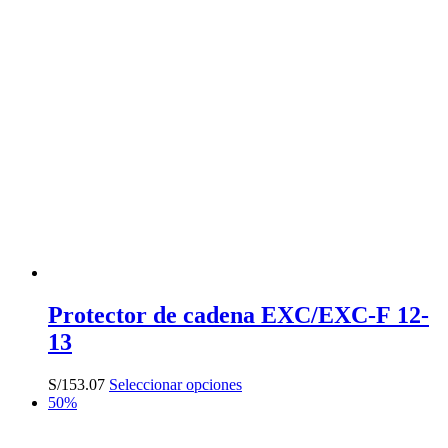
Protector de cadena EXC/EXC-F 12-
13
Este
S/
153.07
Seleccionar opciones
producto
50%
tiene
múltiples