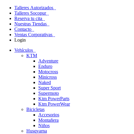
Talleres Autorizados
Talleres Socopur
Reserva tu cita
Nuestras Tiendas
Contacto
Ventas Corporativas
Login
Vehículos
KTM
Adventure
Enduro
Motocross
Minicross
Naked
Super Sport
Supermoto
Ktm PowerParts
Ktm PowerWear
Bicicletas
Accesorios
Montañera
Niños
Husqvarna