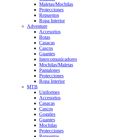
Maletas/Mochilas
Protecciones
Repuestos
Ropa Interior
Adventure
Accesorios
Botas
Casacas
Cascos
Guantes
Intercomunicadores
Mochilas/Maletas
Pantalones
Protecciones
Ropa Interior
MTB
Uniformes
Accesorios
Casacas
Cascos
Goggles
Guantes
Mochilas
Protecciones
Repuestos