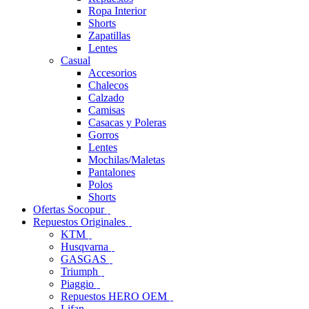
Ropa Interior
Shorts
Zapatillas
Lentes
Casual
Accesorios
Chalecos
Calzado
Camisas
Casacas y Poleras
Gorros
Lentes
Mochilas/Maletas
Pantalones
Polos
Shorts
Ofertas Socopur
Repuestos Originales
KTM
Husqvarna
GASGAS
Triumph
Piaggio
Repuestos HERO OEM
Lifan