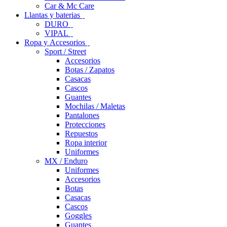
Car & Mc Care
Llantas y baterias
DURO
VIPAL
Ropa y Accesorios
Sport / Street
Accesorios
Botas / Zapatos
Casacas
Cascos
Guantes
Mochilas / Maletas
Pantalones
Protecciones
Repuestos
Ropa interior
Uniformes
MX / Enduro
Uniformes
Accesorios
Botas
Casacas
Cascos
Goggles
Guantes