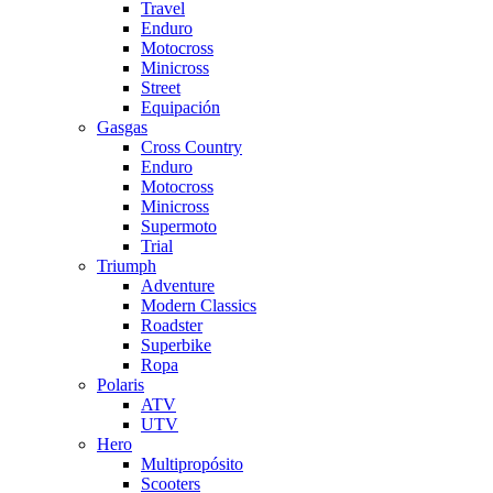
Travel
Enduro
Motocross
Minicross
Street
Equipación
Gasgas
Cross Country
Enduro
Motocross
Minicross
Supermoto
Trial
Triumph
Adventure
Modern Classics
Roadster
Superbike
Ropa
Polaris
ATV
UTV
Hero
Multipropósito
Scooters