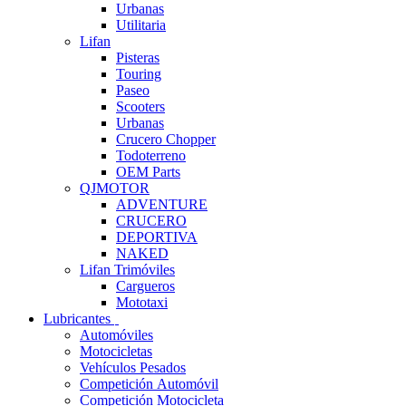
Urbanas
Utilitaria
Lifan
Pisteras
Touring
Paseo
Scooters
Urbanas
Crucero Chopper
Todoterreno
OEM Parts
QJMOTOR
ADVENTURE
CRUCERO
DEPORTIVA
NAKED
Lifan Trimóviles
Cargueros
Mototaxi
Lubricantes
Automóviles
Motocicletas
Vehículos Pesados
Competición Automóvil
Competición Motocicleta