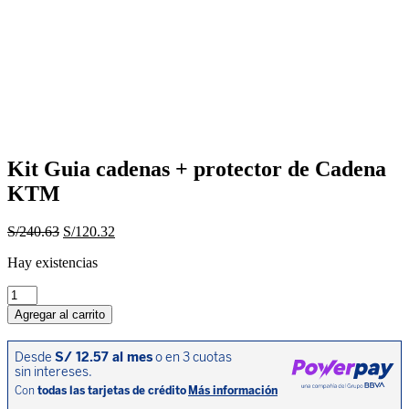
Kit Guia cadenas + protector de Cadena
KTM
El
El
S/
240.63
S/
120.32
precio
precio
Hay existencias
original
actual
era:
es:
Kit
S/240.63.
S/120.32.
Guia
Agregar al carrito
cadenas
+
protector
de
Cadena
KTM