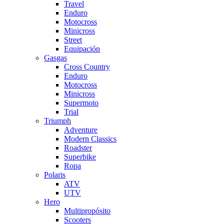
Travel
Enduro
Motocross
Minicross
Street
Equipación
Gasgas
Cross Country
Enduro
Motocross
Minicross
Supermoto
Trial
Triumph
Adventure
Modern Classics
Roadster
Superbike
Ropa
Polaris
ATV
UTV
Hero
Multipropósito
Scooters