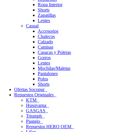
Ropa Interior
Shorts
Zapatillas
Lentes
Casual
Accesorios
Chalecos
Calzado
Camisas
Casacas y Poleras
Gorros
Lentes
Mochilas/Maletas
Pantalones
Polos
Shorts
Ofertas Socopur
Repuestos Originales
KTM
Husqvarna
GASGAS
Triumph
Piaggio
Repuestos HERO OEM
Lifan