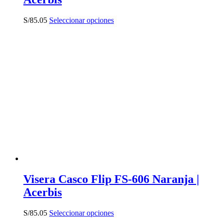
Este
S/
85.05
Seleccionar opciones
producto
tiene
múltiples
variantes.
Las
opciones
se
pueden
elegir
en
la
página
de
producto
Visera Casco Flip FS-606 Naranja |
Acerbis
Este
S/
85.05
Seleccionar opciones