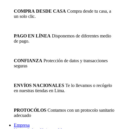
tiene
múltiples
COMPRA DESDE CASA
Compra desde tu casa, a
variantes.
un solo clic.
Las
opciones
se
pueden
PAGO EN LÍNEA
Disponemos de diferentes medio
elegir
de pago.
en
la
página
de
CONFIANZA
Protección de datos y transacciones
producto
seguras
ENVÍOS NACIONALES
Te lo llevamos o recógelo
en nuestras tiendas en Lima.
PROTOCÓLOS
Contamos con un protocolo sanitario
adecuado
Empresa