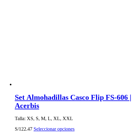
producto
tiene
múltiples
variantes.
Las
opciones
se
pueden
elegir
en
la
página
de
producto
Set Almohadillas Casco Flip FS-606 |
Acerbis
Talla: XS, S, M, L, XL, XXL
Este
S/
122.47
Seleccionar opciones
producto