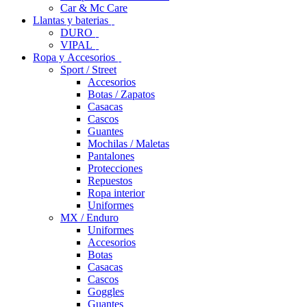
Car & Mc Care
Llantas y baterias
DURO
VIPAL
Ropa y Accesorios
Sport / Street
Accesorios
Botas / Zapatos
Casacas
Cascos
Guantes
Mochilas / Maletas
Pantalones
Protecciones
Repuestos
Ropa interior
Uniformes
MX / Enduro
Uniformes
Accesorios
Botas
Casacas
Cascos
Goggles
Guantes