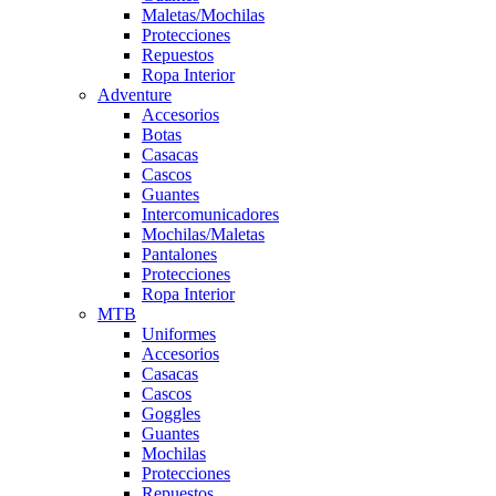
Maletas/Mochilas
Protecciones
Repuestos
Ropa Interior
Adventure
Accesorios
Botas
Casacas
Cascos
Guantes
Intercomunicadores
Mochilas/Maletas
Pantalones
Protecciones
Ropa Interior
MTB
Uniformes
Accesorios
Casacas
Cascos
Goggles
Guantes
Mochilas
Protecciones
Repuestos