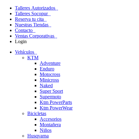
Talleres Autorizados
Talleres Socopur
Reserva tu cita
Nuestras Tiendas
Contacto
Ventas Corporativas
Login
Vehículos
KTM
Adventure
Enduro
Motocross
Minicross
Naked
Super Sport
Supermoto
Ktm PowerParts
Ktm PowerWear
Bicicletas
Accesorios
Montañera
Niños
Husqvarna