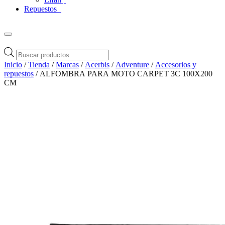
Repuestos
Búsqueda
de
Inicio
/
Tienda
/
Marcas
/
Acerbis
/
Adventure
/
Accesorios y
productos
repuestos
/ ALFOMBRA PARA MOTO CARPET 3C 100X200
CM
Zoom