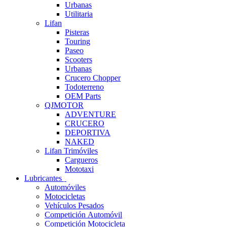
Urbanas
Utilitaria
Lifan
Pisteras
Touring
Paseo
Scooters
Urbanas
Crucero Chopper
Todoterreno
OEM Parts
QJMOTOR
ADVENTURE
CRUCERO
DEPORTIVA
NAKED
Lifan Trimóviles
Cargueros
Mototaxi
Lubricantes
Automóviles
Motocicletas
Vehículos Pesados
Competición Automóvil
Competición Motocicleta