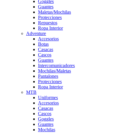
Goggles
Guantes
Maletas/Mochilas
Protecciones
Repuestos
Ropa Interior
Adventure
Accesorios
Botas
Casacas
Cascos
Guantes
Intercomunicadores
Mochilas/Maletas
Pantalones
Protecciones
Ropa Interior
MTB
Uniformes
Accesorios
Casacas
Cascos
Goggles
Guantes
Mochilas