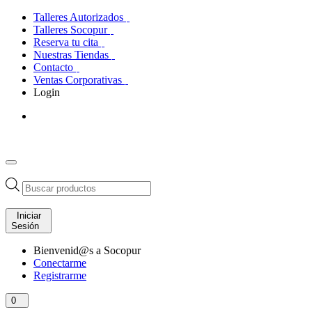
Talleres Autorizados
Talleres Socopur
Reserva tu cita
Nuestras Tiendas
Contacto
Ventas Corporativas
Login
Búsqueda
de
productos
Iniciar
Sesión
Bienvenid@s a Socopur
Conectarme
Registrarme
0