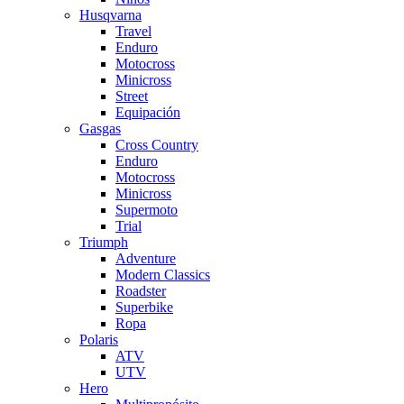
Husqvarna
Travel
Enduro
Motocross
Minicross
Street
Equipación
Gasgas
Cross Country
Enduro
Motocross
Minicross
Supermoto
Trial
Triumph
Adventure
Modern Classics
Roadster
Superbike
Ropa
Polaris
ATV
UTV
Hero