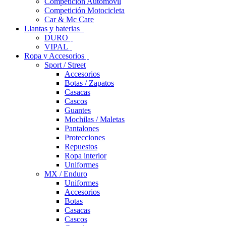
Competición Automóvil
Competición Motocicleta
Car & Mc Care
Llantas y baterias
DURO
VIPAL
Ropa y Accesorios
Sport / Street
Accesorios
Botas / Zapatos
Casacas
Cascos
Guantes
Mochilas / Maletas
Pantalones
Protecciones
Repuestos
Ropa interior
Uniformes
MX / Enduro
Uniformes
Accesorios
Botas
Casacas
Cascos