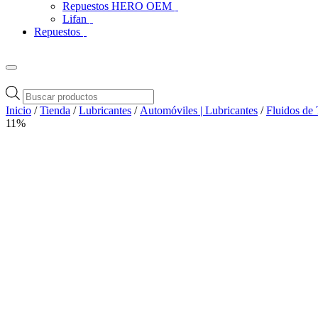
Repuestos HERO OEM
Lifan
Repuestos
Búsqueda
de
Inicio
/
Tienda
/
Lubricantes
/
Automóviles | Lubricantes
/
Fluidos de 
productos
11%
Zoom