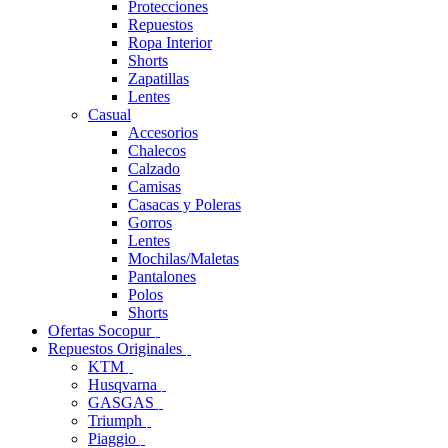
Protecciones
Repuestos
Ropa Interior
Shorts
Zapatillas
Lentes
Casual
Accesorios
Chalecos
Calzado
Camisas
Casacas y Poleras
Gorros
Lentes
Mochilas/Maletas
Pantalones
Polos
Shorts
Ofertas Socopur
Repuestos Originales
KTM
Husqvarna
GASGAS
Triumph
Piaggio