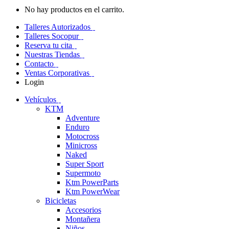
No hay productos en el carrito.
Talleres Autorizados
Talleres Socopur
Reserva tu cita
Nuestras Tiendas
Contacto
Ventas Corporativas
Login
Vehículos
KTM
Adventure
Enduro
Motocross
Minicross
Naked
Super Sport
Supermoto
Ktm PowerParts
Ktm PowerWear
Bicicletas
Accesorios
Montañera
Niños