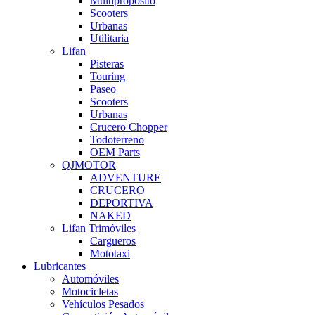
Multipropósito
Scooters
Urbanas
Utilitaria
Lifan
Pisteras
Touring
Paseo
Scooters
Urbanas
Crucero Chopper
Todoterreno
OEM Parts
QJMOTOR
ADVENTURE
CRUCERO
DEPORTIVA
NAKED
Lifan Trimóviles
Cargueros
Mototaxi
Lubricantes
Automóviles
Motocicletas
Vehículos Pesados