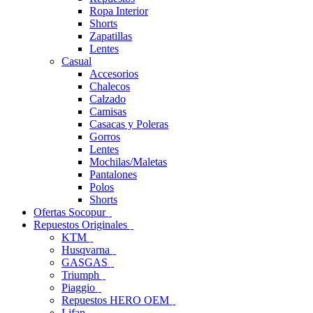
Ropa Interior
Shorts
Zapatillas
Lentes
Casual
Accesorios
Chalecos
Calzado
Camisas
Casacas y Poleras
Gorros
Lentes
Mochilas/Maletas
Pantalones
Polos
Shorts
Ofertas Socopur
Repuestos Originales
KTM
Husqvarna
GASGAS
Triumph
Piaggio
Repuestos HERO OEM
Lifan