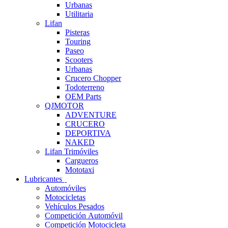
Urbanas
Utilitaria
Lifan
Pisteras
Touring
Paseo
Scooters
Urbanas
Crucero Chopper
Todoterreno
OEM Parts
QJMOTOR
ADVENTURE
CRUCERO
DEPORTIVA
NAKED
Lifan Trimóviles
Cargueros
Mototaxi
Lubricantes
Automóviles
Motocicletas
Vehículos Pesados
Competición Automóvil
Competición Motocicleta