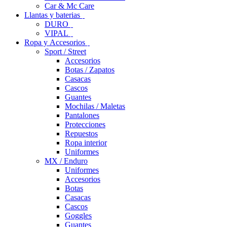
Car & Mc Care
Llantas y baterias
DURO
VIPAL
Ropa y Accesorios
Sport / Street
Accesorios
Botas / Zapatos
Casacas
Cascos
Guantes
Mochilas / Maletas
Pantalones
Protecciones
Repuestos
Ropa interior
Uniformes
MX / Enduro
Uniformes
Accesorios
Botas
Casacas
Cascos
Goggles
Guantes