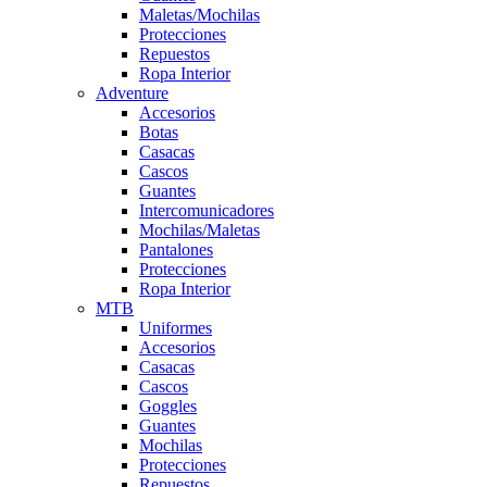
Maletas/Mochilas
Protecciones
Repuestos
Ropa Interior
Adventure
Accesorios
Botas
Casacas
Cascos
Guantes
Intercomunicadores
Mochilas/Maletas
Pantalones
Protecciones
Ropa Interior
MTB
Uniformes
Accesorios
Casacas
Cascos
Goggles
Guantes
Mochilas
Protecciones
Repuestos