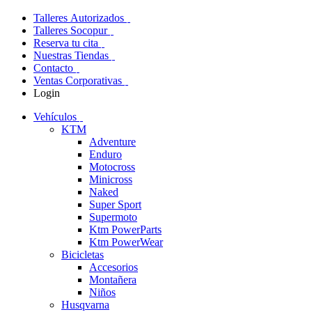
Talleres Autorizados
Talleres Socopur
Reserva tu cita
Nuestras Tiendas
Contacto
Ventas Corporativas
Login
Vehículos
KTM
Adventure
Enduro
Motocross
Minicross
Naked
Super Sport
Supermoto
Ktm PowerParts
Ktm PowerWear
Bicicletas
Accesorios
Montañera
Niños
Husqvarna