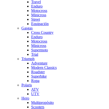
Travel
Enduro
Motocross
Minicross
Street
Equipación
Gasgas
Cross Country
Enduro
Motocross
Minicross
Supermoto
Trial
Triumph
Adventure
Modern Classics
Roadster
Superbike
Ropa
Polaris
ATV
UTV
Hero
Multipropósito
Scooters