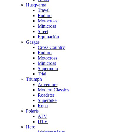
Husqvarna
Travel
Enduro
Motocross
Minicross
Street
Equipación
Gasgas
Cross Country
Enduro
Motocross
Minicross
Supermoto
Trial
Triumph
Adventure
Modern Classics
Roadster
Superbike
Ropa
Polaris
ATV
UTV
Hero