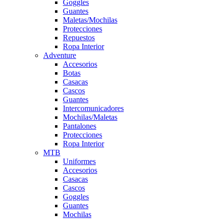
Goggles
Guantes
Maletas/Mochilas
Protecciones
Repuestos
Ropa Interior
Adventure
Accesorios
Botas
Casacas
Cascos
Guantes
Intercomunicadores
Mochilas/Maletas
Pantalones
Protecciones
Ropa Interior
MTB
Uniformes
Accesorios
Casacas
Cascos
Goggles
Guantes
Mochilas