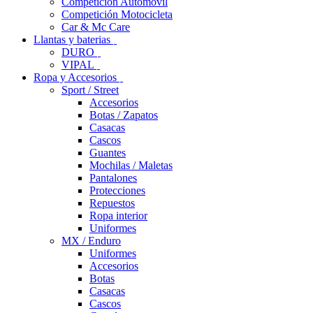
Competición Automóvil
Competición Motocicleta
Car & Mc Care
Llantas y baterias
DURO
VIPAL
Ropa y Accesorios
Sport / Street
Accesorios
Botas / Zapatos
Casacas
Cascos
Guantes
Mochilas / Maletas
Pantalones
Protecciones
Repuestos
Ropa interior
Uniformes
MX / Enduro
Uniformes
Accesorios
Botas
Casacas
Cascos