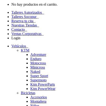
No hay productos en el carrito.
Talleres Autorizados
Talleres Socopur
Reserva tu cita
Nuestras Tiendas
Contacto
Ventas Corporativas
Login
Vehículos
KTM
Adventure
Enduro
Motocross
Minicross
Naked
Super Sport
Supermoto
Ktm PowerParts
Ktm PowerWear
Bicicletas
Accesorios
Montañera
Niños