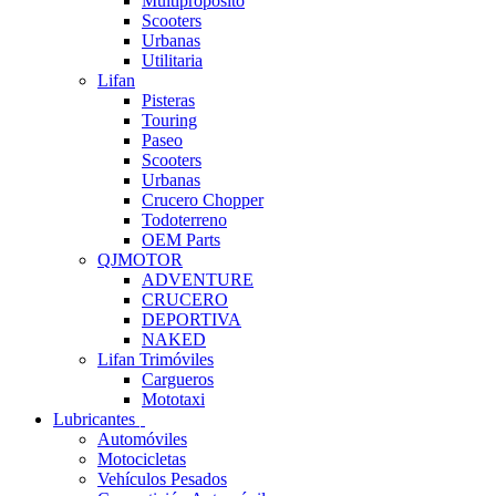
Multipropósito
Scooters
Urbanas
Utilitaria
Lifan
Pisteras
Touring
Paseo
Scooters
Urbanas
Crucero Chopper
Todoterreno
OEM Parts
QJMOTOR
ADVENTURE
CRUCERO
DEPORTIVA
NAKED
Lifan Trimóviles
Cargueros
Mototaxi
Lubricantes
Automóviles
Motocicletas
Vehículos Pesados