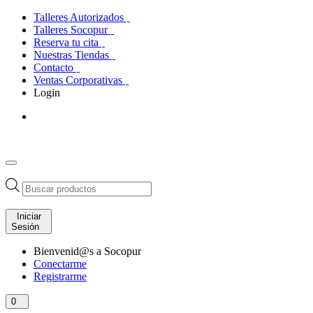
Talleres Autorizados
Talleres Socopur
Reserva tu cita
Nuestras Tiendas
Contacto
Ventas Corporativas
Login
Búsqueda
de
productos
Iniciar
Sesión
Bienvenid@s a Socopur
Conectarme
Registrarme
0