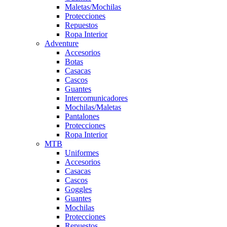
Maletas/Mochilas
Protecciones
Repuestos
Ropa Interior
Adventure
Accesorios
Botas
Casacas
Cascos
Guantes
Intercomunicadores
Mochilas/Maletas
Pantalones
Protecciones
Ropa Interior
MTB
Uniformes
Accesorios
Casacas
Cascos
Goggles
Guantes
Mochilas
Protecciones
Repuestos