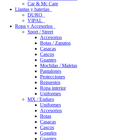
Car & Mc Care
Llantas y baterias
DURO
VIPAL
Ropa y Accesorios
Sport / Street
Accesorios
Botas / Zapatos
Casacas
Cascos
Guantes
Mochilas / Maletas
Pantalones
Protecciones
Repuestos
Ropa interior
Uniformes
MX / Enduro
Uniformes
Accesorios
Botas
Casacas
Cascos
Goggles
Guantes