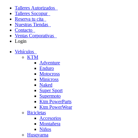
Talleres Autorizados
Talleres Socopur
Reserva tu cita
Nuestras Tiendas
Contacto
Ventas Corporativas
Login
Vehículos
KTM
Adventure
Enduro
Motocross
Minicross
Naked
Super Sport
Supermoto
Ktm PowerParts
Ktm PowerWear
Bicicletas
Accesorios
Montañera
Niños
Husqvarna