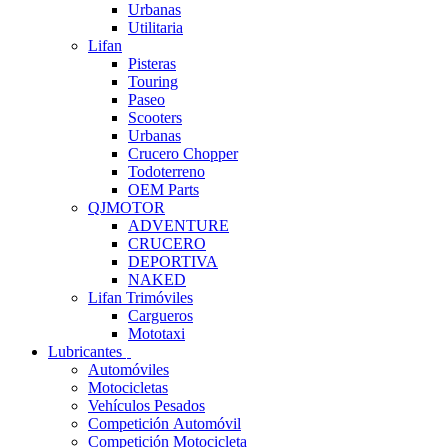
Urbanas
Utilitaria
Lifan
Pisteras
Touring
Paseo
Scooters
Urbanas
Crucero Chopper
Todoterreno
OEM Parts
QJMOTOR
ADVENTURE
CRUCERO
DEPORTIVA
NAKED
Lifan Trimóviles
Cargueros
Mototaxi
Lubricantes
Automóviles
Motocicletas
Vehículos Pesados
Competición Automóvil
Competición Motocicleta