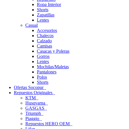
Ropa Interior
Shorts
Zapatillas
Lentes
Casual
Accesorios
Chalecos
Calzado
Camisas
Casacas y Poleras
Gorros
Lentes
Mochilas/Maletas
Pantalones
Polos
Shorts
Ofertas Socopur
Repuestos Originales
KTM
Husqvarna
GASGAS
Triumph
Piaggio
Repuestos HERO OEM
Lifan