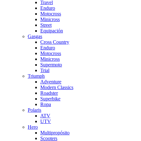
Travel
Enduro
Motocross
Minicross
Street
Equipación
Gasgas
Cross Country
Enduro
Motocross
Minicross
Supermoto
Trial
Triumph
Adventure
Modern Classics
Roadster
Superbike
Ropa
Polaris
ATV
UTV
Hero
Multipropósito
Scooters