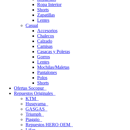
Ropa Interior
Shorts
Zapatillas
Lentes
Casual
Accesorios
Chalecos
Calzado
Camisas
Casacas y Poleras
Gorros
Lentes
Mochilas/Maletas
Pantalones
Polos
Shorts
Ofertas Socopur
Repuestos Originales
KTM
Husqvarna
GASGAS
Triumph
Piaggio
Repuestos HERO OEM
Lifan