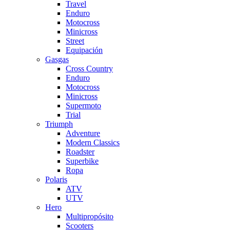
Travel
Enduro
Motocross
Minicross
Street
Equipación
Gasgas
Cross Country
Enduro
Motocross
Minicross
Supermoto
Trial
Triumph
Adventure
Modern Classics
Roadster
Superbike
Ropa
Polaris
ATV
UTV
Hero
Multipropósito
Scooters