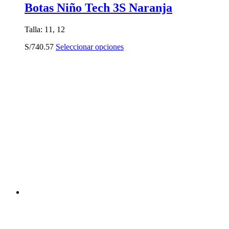
Botas Niño Tech 3S Naranja
Talla: 11, 12
Este
S/
740.57
Seleccionar opciones
producto
tiene
múltiples
variantes.
Las
opciones
se
pueden
elegir
en
la
página
de
producto