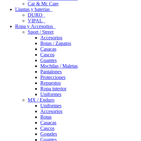
Car & Mc Care
Llantas y baterias
DURO
VIPAL
Ropa y Accesorios
Sport / Street
Accesorios
Botas / Zapatos
Casacas
Cascos
Guantes
Mochilas / Maletas
Pantalones
Protecciones
Repuestos
Ropa interior
Uniformes
MX / Enduro
Uniformes
Accesorios
Botas
Casacas
Cascos
Goggles
Guantes