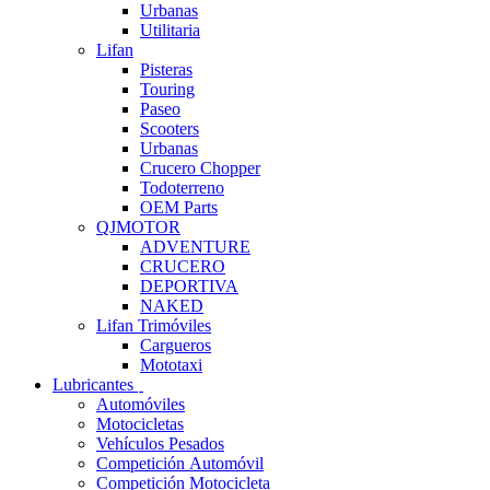
Urbanas
Utilitaria
Lifan
Pisteras
Touring
Paseo
Scooters
Urbanas
Crucero Chopper
Todoterreno
OEM Parts
QJMOTOR
ADVENTURE
CRUCERO
DEPORTIVA
NAKED
Lifan Trimóviles
Cargueros
Mototaxi
Lubricantes
Automóviles
Motocicletas
Vehículos Pesados
Competición Automóvil
Competición Motocicleta