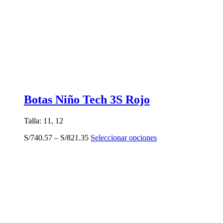
Botas Niño Tech 3S Rojo
Talla: 11, 12
Este
S/
740.57
–
S/
821.35
Seleccionar opciones
producto
tiene
múltiples
variantes.
Las
opciones
se
pueden
elegir