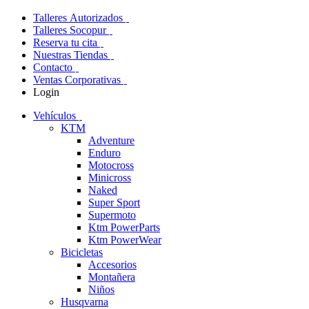
Talleres Autorizados
Talleres Socopur
Reserva tu cita
Nuestras Tiendas
Contacto
Ventas Corporativas
Login
Vehículos
KTM
Adventure
Enduro
Motocross
Minicross
Naked
Super Sport
Supermoto
Ktm PowerParts
Ktm PowerWear
Bicicletas
Accesorios
Montañera
Niños
Husqvarna