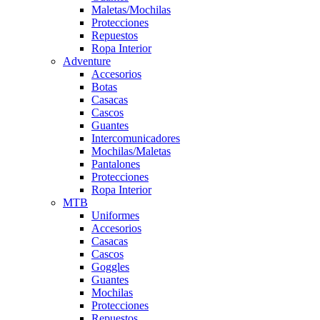
Maletas/Mochilas
Protecciones
Repuestos
Ropa Interior
Adventure
Accesorios
Botas
Casacas
Cascos
Guantes
Intercomunicadores
Mochilas/Maletas
Pantalones
Protecciones
Ropa Interior
MTB
Uniformes
Accesorios
Casacas
Cascos
Goggles
Guantes
Mochilas
Protecciones
Repuestos