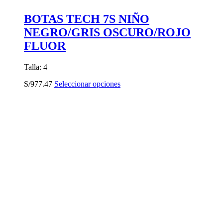
BOTAS TECH 7S NIÑO
NEGRO/GRIS OSCURO/ROJO
FLUOR
Talla: 4
Este
S/
977.47
Seleccionar opciones
producto
tiene
múltiples
variantes.
Las
opciones
se
pueden
elegir
en
la
página
de
producto