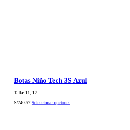
Botas Niño Tech 3S Azul
Talla: 11, 12
Este
S/
740.57
Seleccionar opciones
producto
tiene
múltiples
variantes.
Las