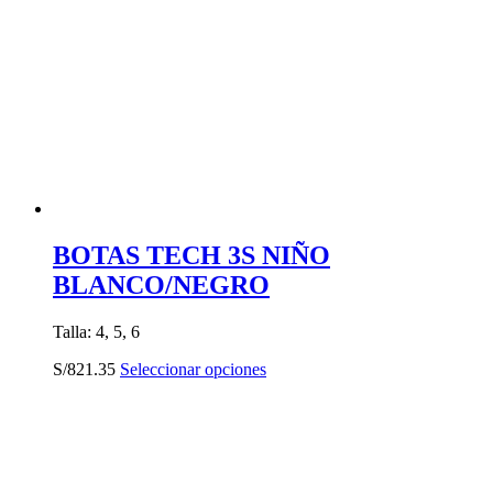
opciones
se
pueden
elegir
en
la
página
de
producto
BOTAS TECH 3S NIÑO
BLANCO/NEGRO
Talla: 4, 5, 6
Este
S/
821.35
Seleccionar opciones
producto
tiene
múltiples
variantes.
Las
opciones