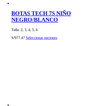
BOTAS TECH 7S NIÑO
NEGRO/BLANCO
Talla: 2, 3, 4, 5, 6
Este
S/
977.47
Seleccionar opciones
producto
tiene
múltiples
variantes.
Las
opciones
se
pueden
elegir
en
la
página
de
producto