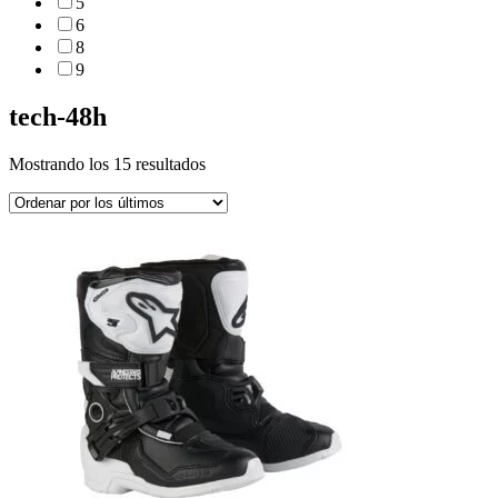
5
6
8
9
tech-48h
Ordenado
Mostrando los 15 resultados
por
los
últimos