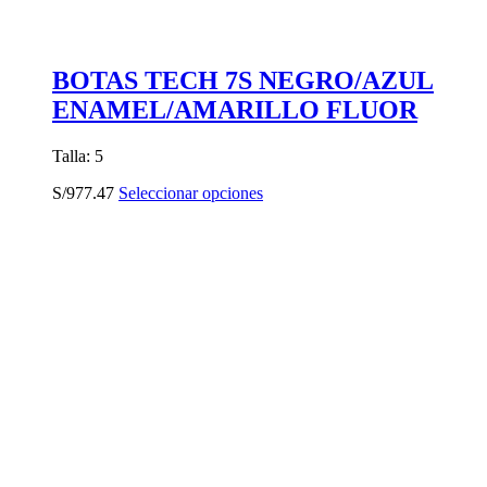
BOTAS TECH 7S NEGRO/AZUL
ENAMEL/AMARILLO FLUOR
Talla: 5
Este
S/
977.47
Seleccionar opciones
producto
tiene
múltiples
variantes.
Las
opciones
se
pueden
elegir
en
la
página
de
producto