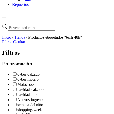
Repuestos
Búsqueda
de
productos
Inicio
/
Tienda
/ Productos etiquetados “tech-48h”
Filtros
Ocultar
Filtros
En promoción
cyber-calzado
cyber-motero
Motocross
navidad-calzado
navidad-nino
Nuevos ingresos
semana del niño
shopping-week