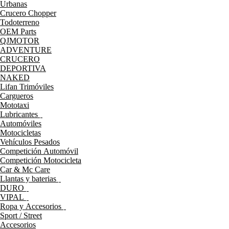
Urbanas
Crucero Chopper
Todoterreno
OEM Parts
QJMOTOR
ADVENTURE
CRUCERO
DEPORTIVA
NAKED
Lifan Trimóviles
Cargueros
Mototaxi
Lubricantes
Automóviles
Motocicletas
Vehículos Pesados
Competición Automóvil
Competición Motocicleta
Car & Mc Care
Llantas y baterias
DURO
VIPAL
Ropa y Accesorios
Sport / Street
Accesorios