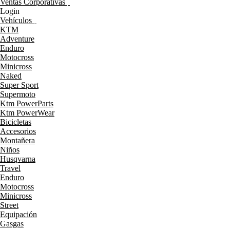
Ventas Corporativas
Login
Vehículos
KTM
Adventure
Enduro
Motocross
Minicross
Naked
Super Sport
Supermoto
Ktm PowerParts
Ktm PowerWear
Bicicletas
Accesorios
Montañera
Niños
Husqvarna
Travel
Enduro
Motocross
Minicross
Street
Equipación
Gasgas