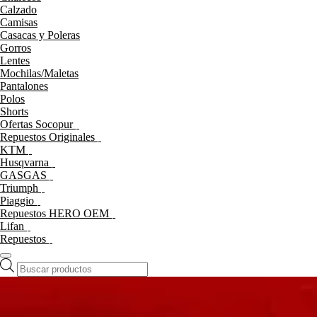
Calzado
Camisas
Casacas y Poleras
Gorros
Lentes
Mochilas/Maletas
Pantalones
Polos
Shorts
Ofertas Socopur
Repuestos Originales
KTM
Husqvarna
GASGAS
Triumph
Piaggio
Repuestos HERO OEM
Lifan
Repuestos
Búsqueda
de
productos