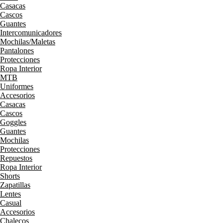
Casacas
Cascos
Guantes
Intercomunicadores
Mochilas/Maletas
Pantalones
Protecciones
Ropa Interior
MTB
Uniformes
Accesorios
Casacas
Cascos
Goggles
Guantes
Mochilas
Protecciones
Repuestos
Ropa Interior
Shorts
Zapatillas
Lentes
Casual
Accesorios
Chalecos