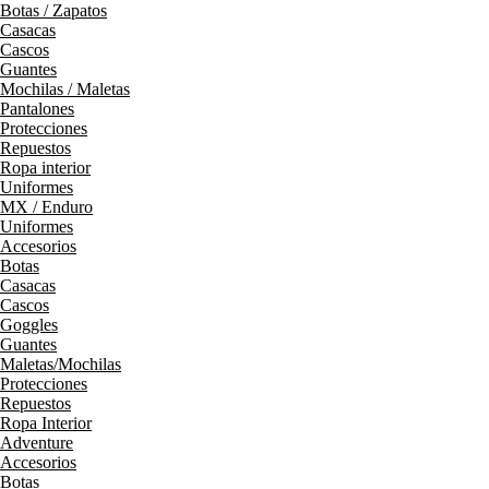
Botas / Zapatos
Casacas
Cascos
Guantes
Mochilas / Maletas
Pantalones
Protecciones
Repuestos
Ropa interior
Uniformes
MX / Enduro
Uniformes
Accesorios
Botas
Casacas
Cascos
Goggles
Guantes
Maletas/Mochilas
Protecciones
Repuestos
Ropa Interior
Adventure
Accesorios
Botas