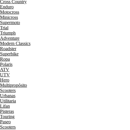
Cross Country
Enduro
Motocross
Minicross
Supermoto
Trial
Triumph
Adventure
Modern Classics
Roadster
Superbike
Ropa
Polaris
ATV
UTV
Hero
Multipropósito
Scooters
Urbanas
Utilitaria
Lifan
Pisteras
Touring
Paseo
Scooters