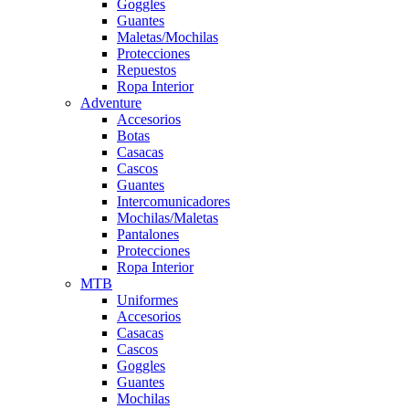
Goggles
Guantes
Maletas/Mochilas
Protecciones
Repuestos
Ropa Interior
Adventure
Accesorios
Botas
Casacas
Cascos
Guantes
Intercomunicadores
Mochilas/Maletas
Pantalones
Protecciones
Ropa Interior
MTB
Uniformes
Accesorios
Casacas
Cascos
Goggles
Guantes
Mochilas