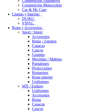
Competición Automóvil
Competición Motocicleta
Car & Mc Care
Llantas y baterias
DURO
VIPAL
Ropa y Accesorios
Sport / Street
Accesorios
Botas / Zapatos
Casacas
Cascos
Guantes
Mochilas / Maletas
Pantalones
Protecciones
Repuestos
Ropa interior
Uniformes
MX / Enduro
Uniformes
Accesorios
Botas
Casacas
Cascos