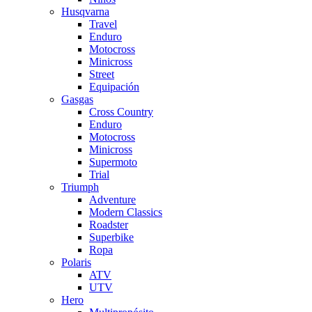
Husqvarna
Travel
Enduro
Motocross
Minicross
Street
Equipación
Gasgas
Cross Country
Enduro
Motocross
Minicross
Supermoto
Trial
Triumph
Adventure
Modern Classics
Roadster
Superbike
Ropa
Polaris
ATV
UTV
Hero