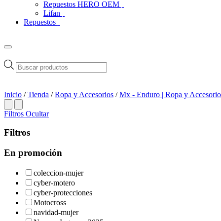
Repuestos HERO OEM
Lifan
Repuestos
Búsqueda
de
productos
Inicio
/
Tienda
/
Ropa y Accesorios
/
Mx - Enduro | Ropa y Accesorio
Filtros
Ocultar
Filtros
En promoción
coleccion-mujer
cyber-motero
cyber-protecciones
Motocross
navidad-mujer