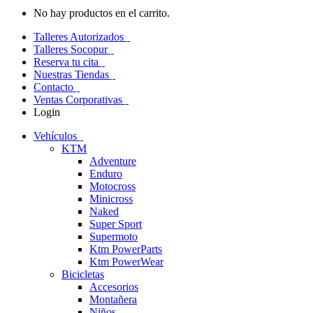
No hay productos en el carrito.
Talleres Autorizados
Talleres Socopur
Reserva tu cita
Nuestras Tiendas
Contacto
Ventas Corporativas
Login
Vehículos
KTM
Adventure
Enduro
Motocross
Minicross
Naked
Super Sport
Supermoto
Ktm PowerParts
Ktm PowerWear
Bicicletas
Accesorios
Montañera
Niños