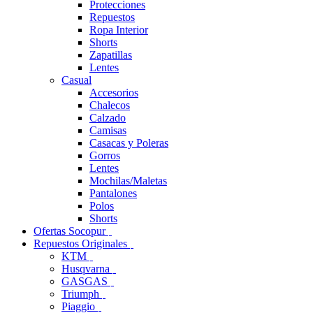
Protecciones
Repuestos
Ropa Interior
Shorts
Zapatillas
Lentes
Casual
Accesorios
Chalecos
Calzado
Camisas
Casacas y Poleras
Gorros
Lentes
Mochilas/Maletas
Pantalones
Polos
Shorts
Ofertas Socopur
Repuestos Originales
KTM
Husqvarna
GASGAS
Triumph
Piaggio