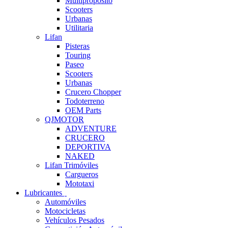
Multipropósito
Scooters
Urbanas
Utilitaria
Lifan
Pisteras
Touring
Paseo
Scooters
Urbanas
Crucero Chopper
Todoterreno
OEM Parts
QJMOTOR
ADVENTURE
CRUCERO
DEPORTIVA
NAKED
Lifan Trimóviles
Cargueros
Mototaxi
Lubricantes
Automóviles
Motocicletas
Vehículos Pesados