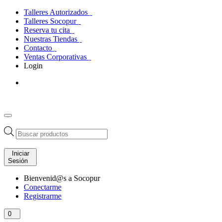
Talleres Autorizados
Talleres Socopur
Reserva tu cita
Nuestras Tiendas
Contacto
Ventas Corporativas
Login
Búsqueda
de
productos
Iniciar
Sesión
Bienvenid@s a Socopur
Conectarme
Registrarme
0