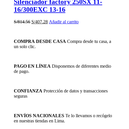
Silenciador factory 250SX 11-
16/300EXC 13-16
El
El
S/
814.56
S/
407.28
Añadir al carrito
precio
precio
original
actual
era:
es:
COMPRA DESDE CASA
Compra desde tu casa, a
S/814.56.
S/407.28.
un solo clic.
PAGO EN LÍNEA
Disponemos de diferentes medio
de pago.
CONFIANZA
Protección de datos y transacciones
seguras
ENVÍOS NACIONALES
Te lo llevamos o recógelo
en nuestras tiendas en Lima.