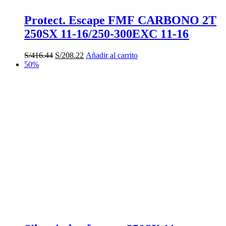
Protect. Escape FMF CARBONO 2T
250SX 11-16/250-300EXC 11-16
El
El
S/
416.44
S/
208.22
Añadir al carrito
precio
precio
50%
original
actual
era:
es:
S/416.44.
S/208.22.