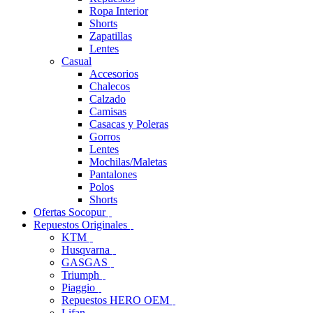
Ropa Interior
Shorts
Zapatillas
Lentes
Casual
Accesorios
Chalecos
Calzado
Camisas
Casacas y Poleras
Gorros
Lentes
Mochilas/Maletas
Pantalones
Polos
Shorts
Ofertas Socopur
Repuestos Originales
KTM
Husqvarna
GASGAS
Triumph
Piaggio
Repuestos HERO OEM
Lifan