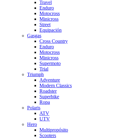
Travel
Enduro
Motocross
Minicross
Street
Equipación
Gasgas
Cross Country
Enduro
Motocross
Minicross
Supermoto
Trial
Triumph
Adventure
Modern Classics
Roadster
Superbike
Ropa
Polaris
ATV
UTV
Hero
Multipropósito
Scooters