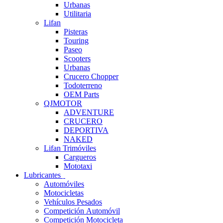
Urbanas
Utilitaria
Lifan
Pisteras
Touring
Paseo
Scooters
Urbanas
Crucero Chopper
Todoterreno
OEM Parts
QJMOTOR
ADVENTURE
CRUCERO
DEPORTIVA
NAKED
Lifan Trimóviles
Cargueros
Mototaxi
Lubricantes
Automóviles
Motocicletas
Vehículos Pesados
Competición Automóvil
Competición Motocicleta