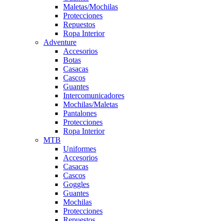
Maletas/Mochilas
Protecciones
Repuestos
Ropa Interior
Adventure
Accesorios
Botas
Casacas
Cascos
Guantes
Intercomunicadores
Mochilas/Maletas
Pantalones
Protecciones
Ropa Interior
MTB
Uniformes
Accesorios
Casacas
Cascos
Goggles
Guantes
Mochilas
Protecciones
Repuestos