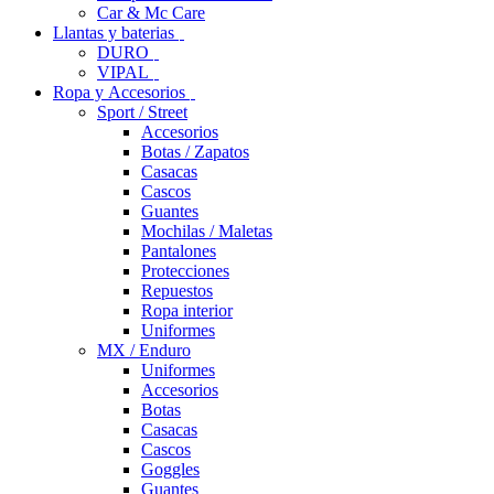
Car & Mc Care
Llantas y baterias
DURO
VIPAL
Ropa y Accesorios
Sport / Street
Accesorios
Botas / Zapatos
Casacas
Cascos
Guantes
Mochilas / Maletas
Pantalones
Protecciones
Repuestos
Ropa interior
Uniformes
MX / Enduro
Uniformes
Accesorios
Botas
Casacas
Cascos
Goggles
Guantes