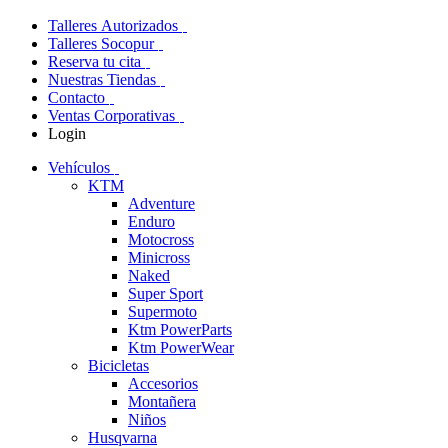
Talleres Autorizados
Talleres Socopur
Reserva tu cita
Nuestras Tiendas
Contacto
Ventas Corporativas
Login
Vehículos
KTM
Adventure
Enduro
Motocross
Minicross
Naked
Super Sport
Supermoto
Ktm PowerParts
Ktm PowerWear
Bicicletas
Accesorios
Montañera
Niños
Husqvarna