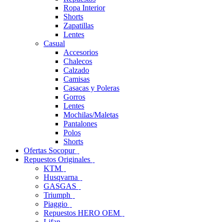
Ropa Interior
Shorts
Zapatillas
Lentes
Casual
Accesorios
Chalecos
Calzado
Camisas
Casacas y Poleras
Gorros
Lentes
Mochilas/Maletas
Pantalones
Polos
Shorts
Ofertas Socopur
Repuestos Originales
KTM
Husqvarna
GASGAS
Triumph
Piaggio
Repuestos HERO OEM
Lifan