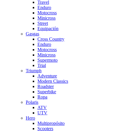
Travel
Enduro
Motocross
Minicross
Street
Equipación
Gasgas
Cross Country
Enduro
Motocross
Minicross
Supermoto
Trial
Triumph
Adventure
Modern Classics
Roadster
Superbike
Ropa
Polaris
ATV
UTV
Hero
Multipropósito
Scooters