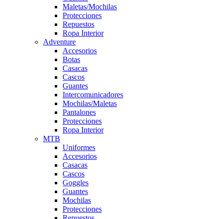
Maletas/Mochilas
Protecciones
Repuestos
Ropa Interior
Adventure
Accesorios
Botas
Casacas
Cascos
Guantes
Intercomunicadores
Mochilas/Maletas
Pantalones
Protecciones
Ropa Interior
MTB
Uniformes
Accesorios
Casacas
Cascos
Goggles
Guantes
Mochilas
Protecciones
Repuestos