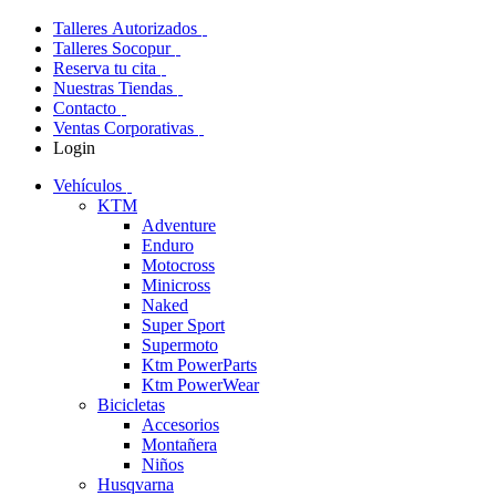
Talleres Autorizados
Talleres Socopur
Reserva tu cita
Nuestras Tiendas
Contacto
Ventas Corporativas
Login
Vehículos
KTM
Adventure
Enduro
Motocross
Minicross
Naked
Super Sport
Supermoto
Ktm PowerParts
Ktm PowerWear
Bicicletas
Accesorios
Montañera
Niños
Husqvarna