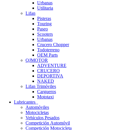
Urbanas
Utilitaria
Lifan
Pisteras
Touring
Paseo
Scooters
Urbanas
Crucero Chopper
Todoterreno
OEM Parts
QJMOTOR
ADVENTURE
CRUCERO
DEPORTIVA
NAKED
Lifan Trimóviles
Cargueros
Mototaxi
Lubricantes
Automóviles
Motocicletas
Vehículos Pesados
Competición Automóvil
Competición Motocicleta