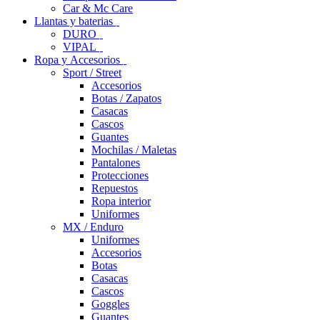
Car & Mc Care
Llantas y baterias
DURO
VIPAL
Ropa y Accesorios
Sport / Street
Accesorios
Botas / Zapatos
Casacas
Cascos
Guantes
Mochilas / Maletas
Pantalones
Protecciones
Repuestos
Ropa interior
Uniformes
MX / Enduro
Uniformes
Accesorios
Botas
Casacas
Cascos
Goggles
Guantes