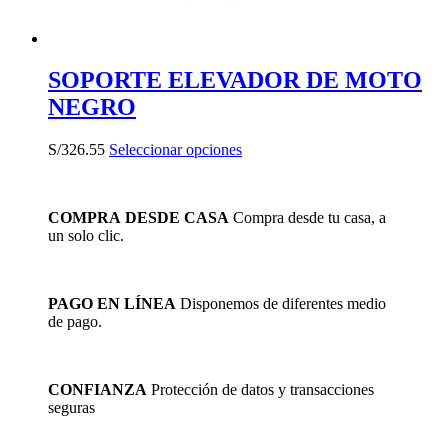
SOPORTE ELEVADOR DE MOTO
NEGRO
Este
S/
326.55
Seleccionar opciones
producto
tiene
múltiples
COMPRA DESDE CASA
Compra desde tu casa, a
variantes.
un solo clic.
Las
opciones
se
pueden
PAGO EN LÍNEA
Disponemos de diferentes medio
elegir
de pago.
en
la
página
de
CONFIANZA
Protección de datos y transacciones
producto
seguras