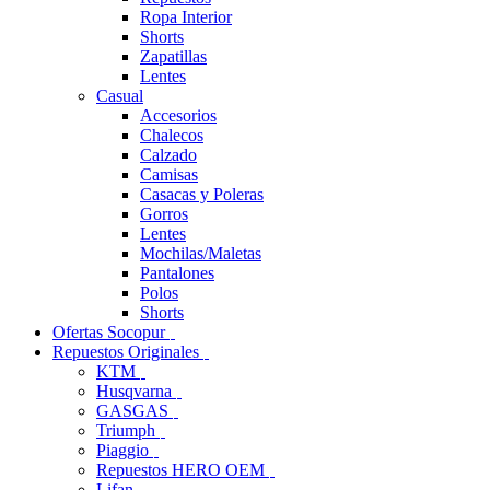
Ropa Interior
Shorts
Zapatillas
Lentes
Casual
Accesorios
Chalecos
Calzado
Camisas
Casacas y Poleras
Gorros
Lentes
Mochilas/Maletas
Pantalones
Polos
Shorts
Ofertas Socopur
Repuestos Originales
KTM
Husqvarna
GASGAS
Triumph
Piaggio
Repuestos HERO OEM
Lifan