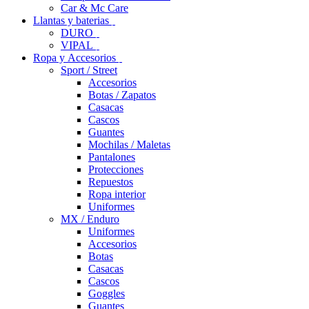
Car & Mc Care
Llantas y baterias
DURO
VIPAL
Ropa y Accesorios
Sport / Street
Accesorios
Botas / Zapatos
Casacas
Cascos
Guantes
Mochilas / Maletas
Pantalones
Protecciones
Repuestos
Ropa interior
Uniformes
MX / Enduro
Uniformes
Accesorios
Botas
Casacas
Cascos
Goggles
Guantes