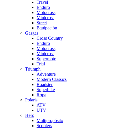
Travel
Enduro
Motocross
Minicross
Street
Equipación
Gasgas
Cross Country
Enduro
Motocross
Minicross
Supermoto
Trial
Triumph
Adventure
Modern Classics
Roadster
Superbike
Ropa
Polaris
ATV
UTV
Hero
Multipropósito
Scooters