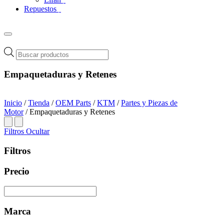
Repuestos
Búsqueda
de
productos
Empaquetaduras y Retenes
Inicio
/
Tienda
/
OEM Parts
/
KTM
/
Partes y Piezas de
Motor
/ Empaquetaduras y Retenes
Filtros
Ocultar
Filtros
Precio
Marca