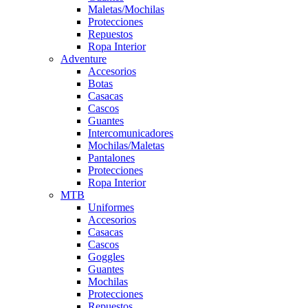
Maletas/Mochilas
Protecciones
Repuestos
Ropa Interior
Adventure
Accesorios
Botas
Casacas
Cascos
Guantes
Intercomunicadores
Mochilas/Maletas
Pantalones
Protecciones
Ropa Interior
MTB
Uniformes
Accesorios
Casacas
Cascos
Goggles
Guantes
Mochilas
Protecciones
Repuestos