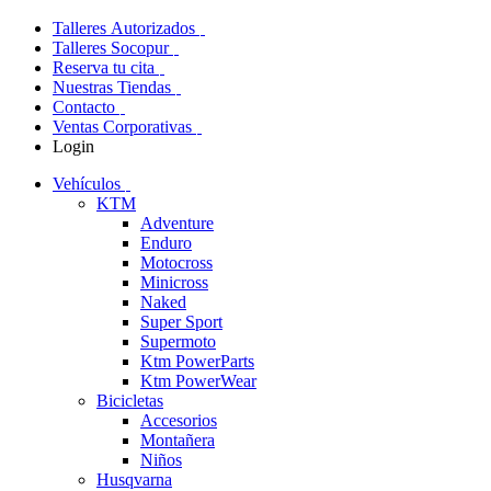
Talleres Autorizados
Talleres Socopur
Reserva tu cita
Nuestras Tiendas
Contacto
Ventas Corporativas
Login
Vehículos
KTM
Adventure
Enduro
Motocross
Minicross
Naked
Super Sport
Supermoto
Ktm PowerParts
Ktm PowerWear
Bicicletas
Accesorios
Montañera
Niños
Husqvarna