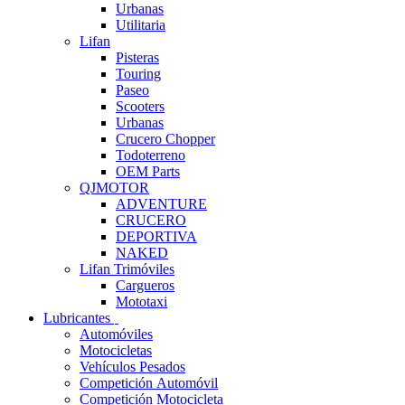
Urbanas
Utilitaria
Lifan
Pisteras
Touring
Paseo
Scooters
Urbanas
Crucero Chopper
Todoterreno
OEM Parts
QJMOTOR
ADVENTURE
CRUCERO
DEPORTIVA
NAKED
Lifan Trimóviles
Cargueros
Mototaxi
Lubricantes
Automóviles
Motocicletas
Vehículos Pesados
Competición Automóvil
Competición Motocicleta