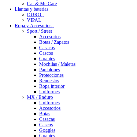
Car & Mc Care
Llantas y baterias
DURO
VIPAL
Ropa y Accesorios
Sport / Street
Accesorios
Botas / Zapatos
Casacas
Cascos
Guantes
Mochilas / Maletas
Pantalones
Protecciones
Repuestos
Ropa interior
Uniformes
MX / Enduro
Uniformes
Accesorios
Botas
Casacas
Cascos
Goggles
Guantes