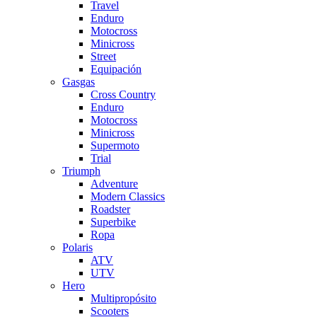
Travel
Enduro
Motocross
Minicross
Street
Equipación
Gasgas
Cross Country
Enduro
Motocross
Minicross
Supermoto
Trial
Triumph
Adventure
Modern Classics
Roadster
Superbike
Ropa
Polaris
ATV
UTV
Hero
Multipropósito
Scooters