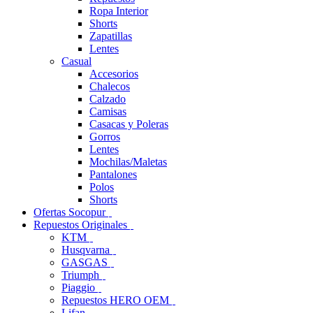
Ropa Interior
Shorts
Zapatillas
Lentes
Casual
Accesorios
Chalecos
Calzado
Camisas
Casacas y Poleras
Gorros
Lentes
Mochilas/Maletas
Pantalones
Polos
Shorts
Ofertas Socopur
Repuestos Originales
KTM
Husqvarna
GASGAS
Triumph
Piaggio
Repuestos HERO OEM
Lifan