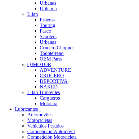
Urbanas
Utilitaria
Lifan
Pisteras
Touring
Paseo
Scooters
Urbanas
Crucero Chopper
Todoterreno
OEM Parts
QJMOTOR
ADVENTURE
CRUCERO
DEPORTIVA
NAKED
Lifan Trimóviles
Cargueros
Mototaxi
Lubricantes
Automóviles
Motocicletas
Vehículos Pesados
Competición Automóvil
Competición Motocicleta