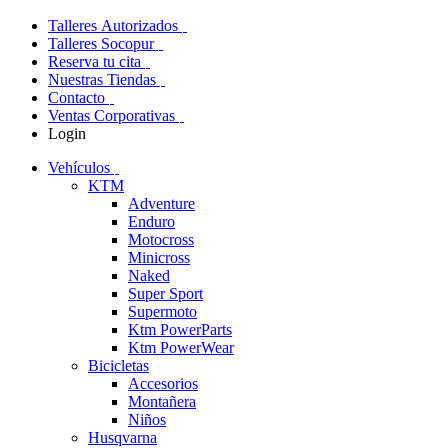
Talleres Autorizados
Talleres Socopur
Reserva tu cita
Nuestras Tiendas
Contacto
Ventas Corporativas
Login
Vehículos
KTM
Adventure
Enduro
Motocross
Minicross
Naked
Super Sport
Supermoto
Ktm PowerParts
Ktm PowerWear
Bicicletas
Accesorios
Montañera
Niños
Husqvarna