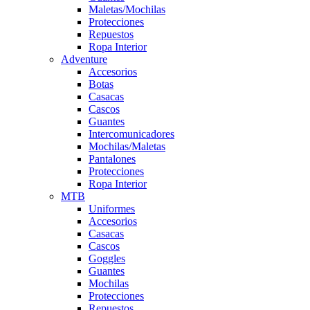
Maletas/Mochilas
Protecciones
Repuestos
Ropa Interior
Adventure
Accesorios
Botas
Casacas
Cascos
Guantes
Intercomunicadores
Mochilas/Maletas
Pantalones
Protecciones
Ropa Interior
MTB
Uniformes
Accesorios
Casacas
Cascos
Goggles
Guantes
Mochilas
Protecciones
Repuestos