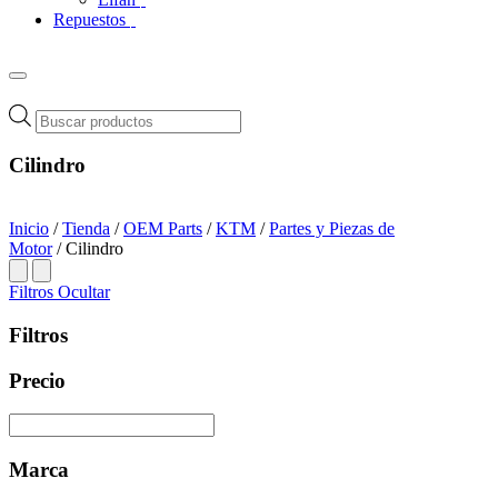
Repuestos
Búsqueda
de
productos
Cilindro
Inicio
/
Tienda
/
OEM Parts
/
KTM
/
Partes y Piezas de
Motor
/ Cilindro
Filtros
Ocultar
Filtros
Precio
Marca