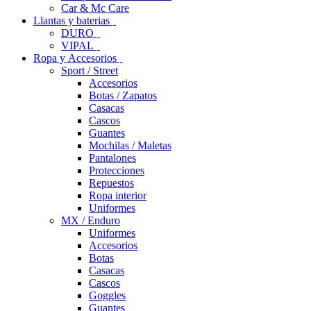
Car & Mc Care
Llantas y baterias
DURO
VIPAL
Ropa y Accesorios
Sport / Street
Accesorios
Botas / Zapatos
Casacas
Cascos
Guantes
Mochilas / Maletas
Pantalones
Protecciones
Repuestos
Ropa interior
Uniformes
MX / Enduro
Uniformes
Accesorios
Botas
Casacas
Cascos
Goggles
Guantes