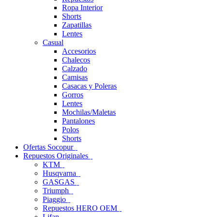
Ropa Interior
Shorts
Zapatillas
Lentes
Casual
Accesorios
Chalecos
Calzado
Camisas
Casacas y Poleras
Gorros
Lentes
Mochilas/Maletas
Pantalones
Polos
Shorts
Ofertas Socopur
Repuestos Originales
KTM
Husqvarna
GASGAS
Triumph
Piaggio
Repuestos HERO OEM
Lifan