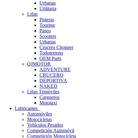
Urbanas
Utilitaria
Lifan
Pisteras
Touring
Paseo
Scooters
Urbanas
Crucero Chopper
Todoterreno
OEM Parts
QJMOTOR
ADVENTURE
CRUCERO
DEPORTIVA
NAKED
Lifan Trimóviles
Cargueros
Mototaxi
Lubricantes
Automóviles
Motocicletas
Vehículos Pesados
Competición Automóvil
Competición Motocicleta