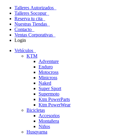
Talleres Autorizados
Talleres Socopur
Reserva tu cita
Nuestras Tiendas
Contacto
Ventas Corporativas
Login
Vehículos
KTM
Adventure
Enduro
Motocross
Minicross
Naked
Super Sport
Supermoto
Ktm PowerParts
Ktm PowerWear
Bicicletas
Accesorios
Montañera
Niños
Husqvarna