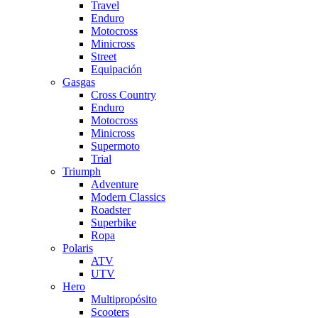
Travel
Enduro
Motocross
Minicross
Street
Equipación
Gasgas
Cross Country
Enduro
Motocross
Minicross
Supermoto
Trial
Triumph
Adventure
Modern Classics
Roadster
Superbike
Ropa
Polaris
ATV
UTV
Hero
Multipropósito
Scooters