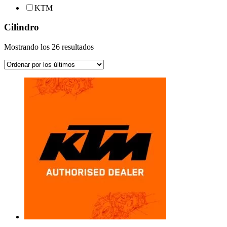
KTM
Cilindro
Ordenado
Mostrando los 26 resultados
por
los
últimos