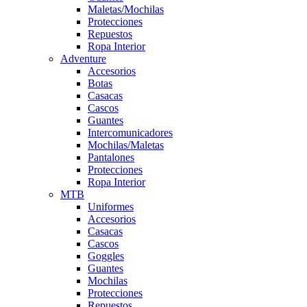
Maletas/Mochilas
Protecciones
Repuestos
Ropa Interior
Adventure
Accesorios
Botas
Casacas
Cascos
Guantes
Intercomunicadores
Mochilas/Maletas
Pantalones
Protecciones
Ropa Interior
MTB
Uniformes
Accesorios
Casacas
Cascos
Goggles
Guantes
Mochilas
Protecciones
Repuestos