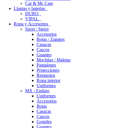
Car & Mc Care
Llantas y baterias
DURO
VIPAL
Ropa y Accesorios
Sport / Street
Accesorios
Botas / Zapatos
Casacas
Cascos
Guantes
Mochilas / Maletas
Pantalones
Protecciones
Repuestos
Ropa interior
Uniformes
MX / Enduro
Uniformes
Accesorios
Botas
Casacas
Cascos
Goggles
Guantes