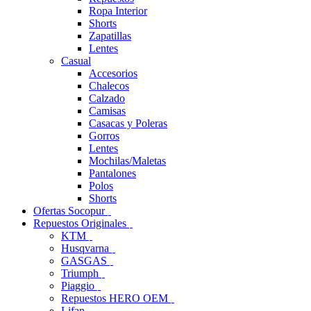
Ropa Interior
Shorts
Zapatillas
Lentes
Casual
Accesorios
Chalecos
Calzado
Camisas
Casacas y Poleras
Gorros
Lentes
Mochilas/Maletas
Pantalones
Polos
Shorts
Ofertas Socopur
Repuestos Originales
KTM
Husqvarna
GASGAS
Triumph
Piaggio
Repuestos HERO OEM
Lifan