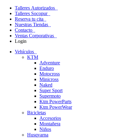
Talleres Autorizados
Talleres Socopur
Reserva tu cita
Nuestras Tiendas
Contacto
Ventas Corporativas
Login
Vehículos
KTM
Adventure
Enduro
Motocross
Minicross
Naked
Super Sport
Supermoto
Ktm PowerParts
Ktm PowerWear
Bicicletas
Accesorios
Montañera
Niños
Husqvarna