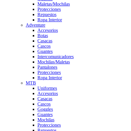
Maletas/Mochilas
Protecciones
Repuestos
Ropa Interior
Adventure
Accesorios
Botas
Casacas
Cascos
Guantes
Intercomunicadores
Mochilas/Maletas
Pantalones
Protecciones
Ropa Interior
MTB
Uniformes
Accesorios
Casacas
Cascos
Goggles
Guantes
Mochilas
Protecciones
Repuestos