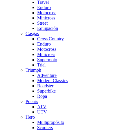
Travel
Enduro
Motocross
Minicross
Street
Equipación
Gasgas
Cross Country
Enduro
Motocross
Minicross
Supermoto
Trial
Triumph
Adventure
Modern Classics
Roadster
Superbike
Ropa
Polaris
ATV
UTV
Hero
Multipropósito
Scooters