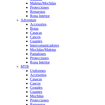
Maletas/Mochilas
Protecciones
Repuestos
Ropa Interior
Adventure
Accesorios
Botas
Casacas
Cascos
Guantes
Intercomunicadores
Mochilas/Maletas
Pantalones
Protecciones
Ropa Interior
MTB
Uniformes
Accesorios
Casacas
Cascos
Goggles
Guantes
Mochilas
Protecciones
Repuestos