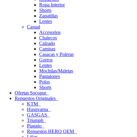
Ropa Interior
Shorts
Zapatillas
Lentes
Casual
Accesorios
Chalecos
Calzado
Camisas
Casacas y Poleras
Gorros
Lentes
Mochilas/Maletas
Pantalones
Polos
Shorts
Ofertas Socopur
Repuestos Originales
KTM
Husqvarna
GASGAS
Triumph
Piaggio
Repuestos HERO OEM
Lifan