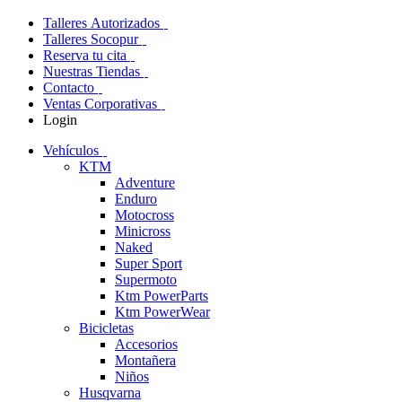
Talleres Autorizados
Talleres Socopur
Reserva tu cita
Nuestras Tiendas
Contacto
Ventas Corporativas
Login
Vehículos
KTM
Adventure
Enduro
Motocross
Minicross
Naked
Super Sport
Supermoto
Ktm PowerParts
Ktm PowerWear
Bicicletas
Accesorios
Montañera
Niños
Husqvarna