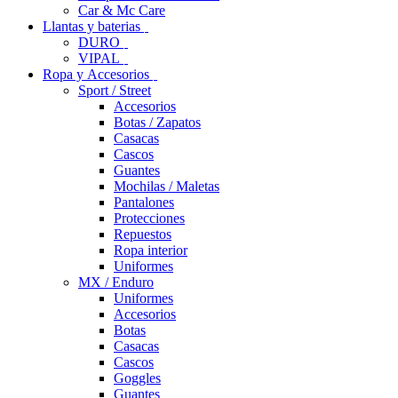
Car & Mc Care
Llantas y baterias
DURO
VIPAL
Ropa y Accesorios
Sport / Street
Accesorios
Botas / Zapatos
Casacas
Cascos
Guantes
Mochilas / Maletas
Pantalones
Protecciones
Repuestos
Ropa interior
Uniformes
MX / Enduro
Uniformes
Accesorios
Botas
Casacas
Cascos
Goggles
Guantes