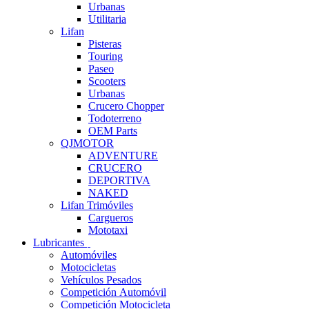
Urbanas
Utilitaria
Lifan
Pisteras
Touring
Paseo
Scooters
Urbanas
Crucero Chopper
Todoterreno
OEM Parts
QJMOTOR
ADVENTURE
CRUCERO
DEPORTIVA
NAKED
Lifan Trimóviles
Cargueros
Mototaxi
Lubricantes
Automóviles
Motocicletas
Vehículos Pesados
Competición Automóvil
Competición Motocicleta