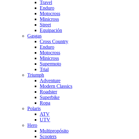
Travel
Enduro
Motocross
Minicross
Street
Equipación
Gasgas
Cross Country
Enduro
Motocross
Minicross
Supermoto
Trial
Triumph
Adventure
Modern Classics
Roadster
Superbike
Ropa
Polaris
ATV
UTV
Hero
Multipropósito
Scooters