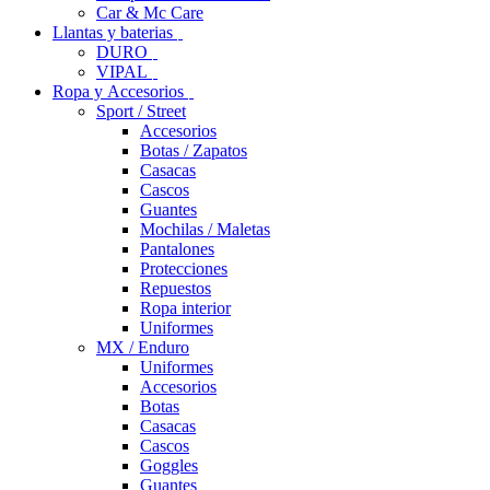
Car & Mc Care
Llantas y baterias
DURO
VIPAL
Ropa y Accesorios
Sport / Street
Accesorios
Botas / Zapatos
Casacas
Cascos
Guantes
Mochilas / Maletas
Pantalones
Protecciones
Repuestos
Ropa interior
Uniformes
MX / Enduro
Uniformes
Accesorios
Botas
Casacas
Cascos
Goggles
Guantes