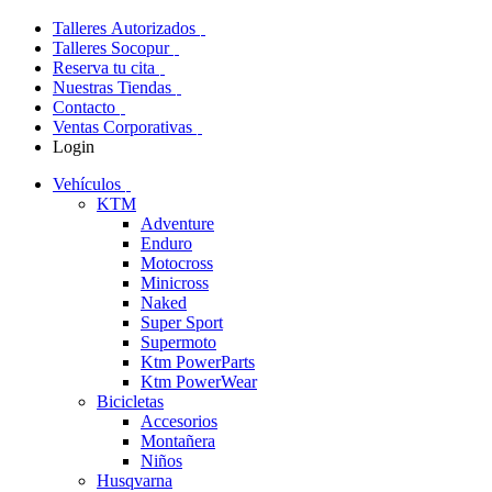
Talleres Autorizados
Talleres Socopur
Reserva tu cita
Nuestras Tiendas
Contacto
Ventas Corporativas
Login
Vehículos
KTM
Adventure
Enduro
Motocross
Minicross
Naked
Super Sport
Supermoto
Ktm PowerParts
Ktm PowerWear
Bicicletas
Accesorios
Montañera
Niños
Husqvarna