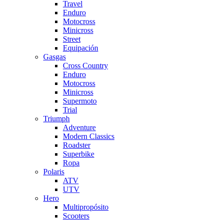
Travel
Enduro
Motocross
Minicross
Street
Equipación
Gasgas
Cross Country
Enduro
Motocross
Minicross
Supermoto
Trial
Triumph
Adventure
Modern Classics
Roadster
Superbike
Ropa
Polaris
ATV
UTV
Hero
Multipropósito
Scooters