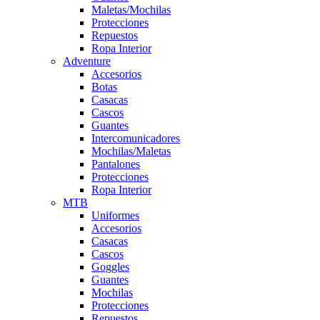
Maletas/Mochilas
Protecciones
Repuestos
Ropa Interior
Adventure
Accesorios
Botas
Casacas
Cascos
Guantes
Intercomunicadores
Mochilas/Maletas
Pantalones
Protecciones
Ropa Interior
MTB
Uniformes
Accesorios
Casacas
Cascos
Goggles
Guantes
Mochilas
Protecciones
Repuestos