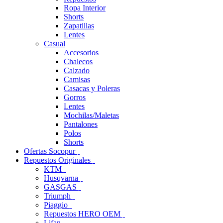
Ropa Interior
Shorts
Zapatillas
Lentes
Casual
Accesorios
Chalecos
Calzado
Camisas
Casacas y Poleras
Gorros
Lentes
Mochilas/Maletas
Pantalones
Polos
Shorts
Ofertas Socopur
Repuestos Originales
KTM
Husqvarna
GASGAS
Triumph
Piaggio
Repuestos HERO OEM
Lifan