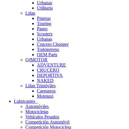
Urbanas
Utilitaria
Lifan
Pisteras
Touring
Paseo
Scooters
Urbanas
Crucero Chopper
Todoterreno
OEM Parts
QJMOTOR
ADVENTURE
CRUCERO
DEPORTIVA
NAKED
Lifan Trimóviles
Cargueros
Mototaxi
Lubricantes
Automóviles
Motocicletas
Vehículos Pesados
Competición Automóvil
Competición Motocicleta