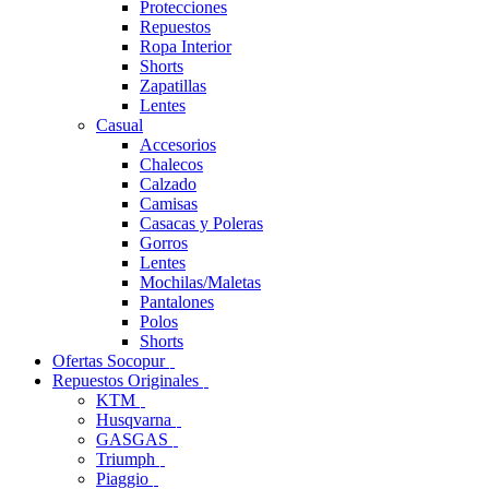
Protecciones
Repuestos
Ropa Interior
Shorts
Zapatillas
Lentes
Casual
Accesorios
Chalecos
Calzado
Camisas
Casacas y Poleras
Gorros
Lentes
Mochilas/Maletas
Pantalones
Polos
Shorts
Ofertas Socopur
Repuestos Originales
KTM
Husqvarna
GASGAS
Triumph
Piaggio