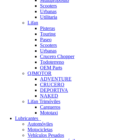
Multipropósito
Scooters
Urbanas
Utilitaria
Lifan
Pisteras
Touring
Paseo
Scooters
Urbanas
Crucero Chopper
Todoterreno
OEM Parts
QJMOTOR
ADVENTURE
CRUCERO
DEPORTIVA
NAKED
Lifan Trimóviles
Cargueros
Mototaxi
Lubricantes
Automóviles
Motocicletas
Vehículos Pesados