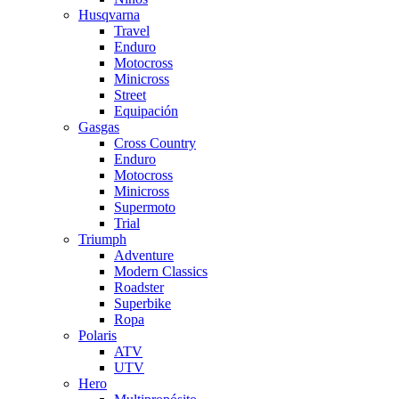
Husqvarna
Travel
Enduro
Motocross
Minicross
Street
Equipación
Gasgas
Cross Country
Enduro
Motocross
Minicross
Supermoto
Trial
Triumph
Adventure
Modern Classics
Roadster
Superbike
Ropa
Polaris
ATV
UTV
Hero