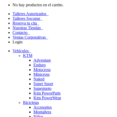
No hay productos en el carrito.
Talleres Autorizados
Talleres Socopur
Reserva tu cita
Nuestras Tiendas
Contacto
Ventas Corporativas
Login
Vehículos
KTM
Adventure
Enduro
Motocross
Minicross
Naked
Super Sport
Supermoto
Ktm PowerParts
Ktm PowerWear
Bicicletas
Accesorios
Montañera
Niños