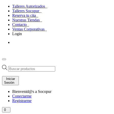
Talleres Autorizados
Talleres Socopur
Reserva tu cita
Nuestras Tiendas
Contacto
Ventas Corporativas
Login
Búsqueda
de
productos
Iniciar
Sesión
Bienvenid@s a Socopur
Conectarme
Registrarme
0