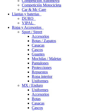
Competición Automóvil
Competición Motocicleta
Car & Mc Care
Llantas y baterias
DURO
VIPAL
Ropa y Accesorios
Sport / Street
Accesorios
Botas / Zapatos
Casacas
Cascos
Guantes
Mochilas / Maletas
Pantalones
Protecciones
Repuestos
Ropa interior
Uniformes
MX / Enduro
Uniformes
Accesorios
Botas
Casacas
Cascos