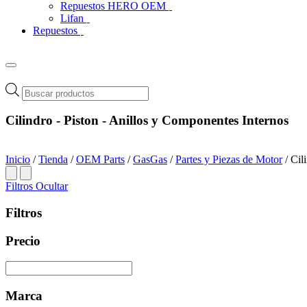
Repuestos HERO OEM
Lifan
Repuestos
Búsqueda
de
productos
Cilindro - Piston - Anillos y Componentes Internos
Inicio
/
Tienda
/
OEM Parts
/
GasGas
/
Partes y Piezas de Motor
/ Cil
Filtros
Ocultar
Filtros
Precio
Marca