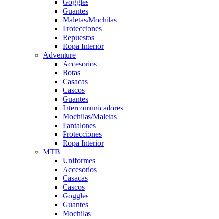
Goggles
Guantes
Maletas/Mochilas
Protecciones
Repuestos
Ropa Interior
Adventure
Accesorios
Botas
Casacas
Cascos
Guantes
Intercomunicadores
Mochilas/Maletas
Pantalones
Protecciones
Ropa Interior
MTB
Uniformes
Accesorios
Casacas
Cascos
Goggles
Guantes
Mochilas