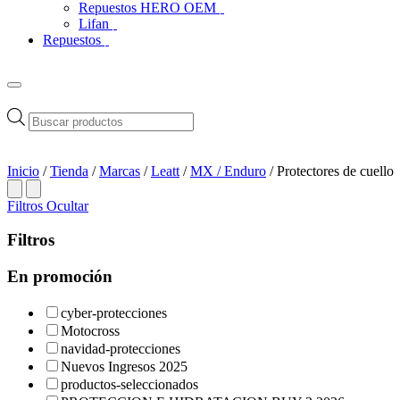
Repuestos HERO OEM
Lifan
Repuestos
Búsqueda
de
productos
Inicio
/
Tienda
/
Marcas
/
Leatt
/
MX / Enduro
/ Protectores de cuello
Filtros
Ocultar
Filtros
En promoción
cyber-protecciones
Motocross
navidad-protecciones
Nuevos Ingresos 2025
productos-seleccionados