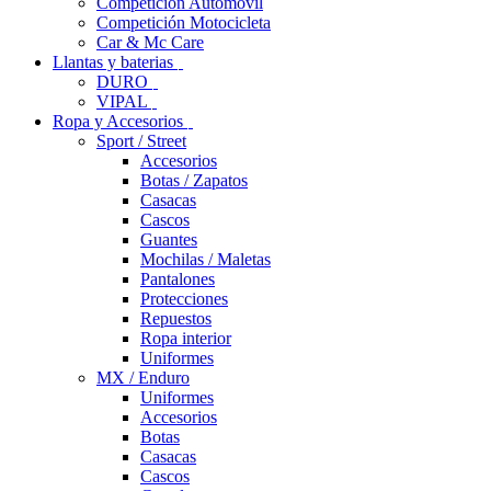
Competición Automóvil
Competición Motocicleta
Car & Mc Care
Llantas y baterias
DURO
VIPAL
Ropa y Accesorios
Sport / Street
Accesorios
Botas / Zapatos
Casacas
Cascos
Guantes
Mochilas / Maletas
Pantalones
Protecciones
Repuestos
Ropa interior
Uniformes
MX / Enduro
Uniformes
Accesorios
Botas
Casacas
Cascos