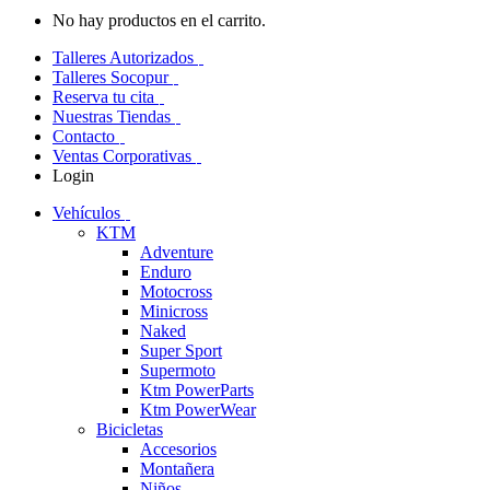
No hay productos en el carrito.
Talleres Autorizados
Talleres Socopur
Reserva tu cita
Nuestras Tiendas
Contacto
Ventas Corporativas
Login
Vehículos
KTM
Adventure
Enduro
Motocross
Minicross
Naked
Super Sport
Supermoto
Ktm PowerParts
Ktm PowerWear
Bicicletas
Accesorios
Montañera
Niños