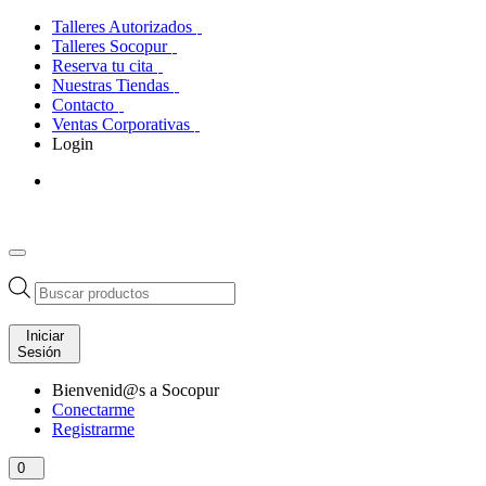
Talleres Autorizados
Talleres Socopur
Reserva tu cita
Nuestras Tiendas
Contacto
Ventas Corporativas
Login
Búsqueda
de
productos
Iniciar
Sesión
Bienvenid@s a Socopur
Conectarme
Registrarme
0