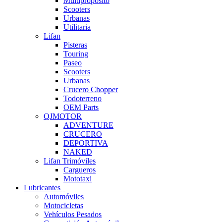
Multipropósito
Scooters
Urbanas
Utilitaria
Lifan
Pisteras
Touring
Paseo
Scooters
Urbanas
Crucero Chopper
Todoterreno
OEM Parts
QJMOTOR
ADVENTURE
CRUCERO
DEPORTIVA
NAKED
Lifan Trimóviles
Cargueros
Mototaxi
Lubricantes
Automóviles
Motocicletas
Vehículos Pesados