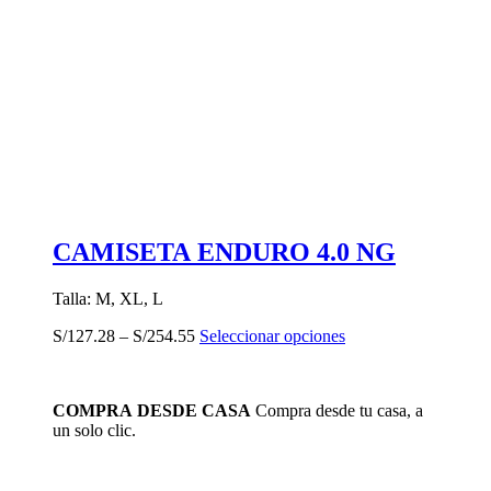
CAMISETA ENDURO 4.0 NG
Talla: M, XL, L
Este
S/
127.28
–
S/
254.55
Seleccionar opciones
producto
tiene
múltiples
COMPRA DESDE CASA
Compra desde tu casa, a
variantes.
un solo clic.
Las
opciones
se