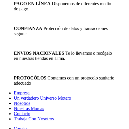
pueden
PAGO EN LÍNEA
Disponemos de diferentes medio
elegir
de pago.
en
la
página
de
CONFIANZA
Protección de datos y transacciones
producto
seguras
ENVÍOS NACIONALES
Te lo llevamos o recógelo
en nuestras tiendas en Lima.
PROTOCÓLOS
Contamos con un protocolo sanitario
adecuado
Empresa
Un verdadero Universo Motero
Nosotros
Nuestras Marcas
Contacto
Trabaja Con Nosotros
Canales