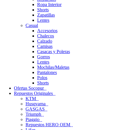
Ropa Interior
Shorts
Zapatillas
Lentes
Casual
Accesorios
Chalecos
Calzado
Camisas
Casacas y Poleras
Gorros
Lentes
Mochilas/Maletas
Pantalones
Polos
Shorts
Ofertas Socopur
Repuestos Originales
KTM
Husqvarna
GASGAS
Triumph
Piaggio
Repuestos HERO OEM
Lifan