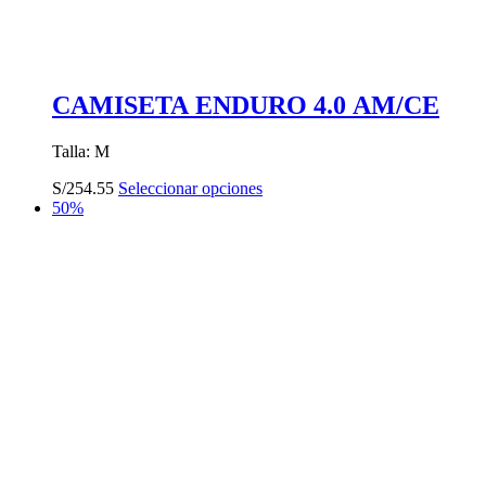
CAMISETA ENDURO 4.0 AM/CE
Talla: M
Este
S/
254.55
Seleccionar opciones
producto
50%
tiene
múltiples
variantes.
Las
opciones
se
pueden
elegir
en
la
página
de
producto