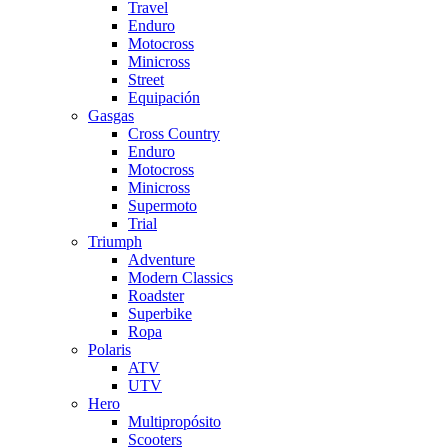
Travel
Enduro
Motocross
Minicross
Street
Equipación
Gasgas
Cross Country
Enduro
Motocross
Minicross
Supermoto
Trial
Triumph
Adventure
Modern Classics
Roadster
Superbike
Ropa
Polaris
ATV
UTV
Hero
Multipropósito
Scooters