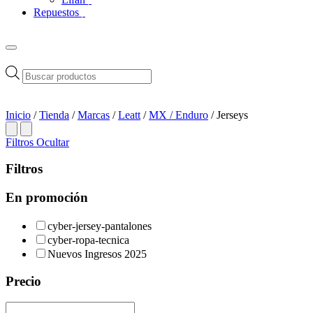
Repuestos
Búsqueda
de
productos
Inicio
/
Tienda
/
Marcas
/
Leatt
/
MX / Enduro
/ Jerseys
Filtros
Ocultar
Filtros
En promoción
cyber-jersey-pantalones
cyber-ropa-tecnica
Nuevos Ingresos 2025
Precio