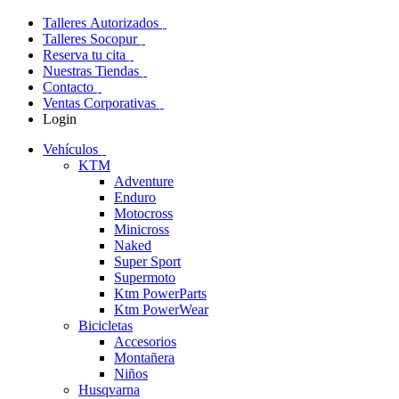
Talleres Autorizados
Talleres Socopur
Reserva tu cita
Nuestras Tiendas
Contacto
Ventas Corporativas
Login
Vehículos
KTM
Adventure
Enduro
Motocross
Minicross
Naked
Super Sport
Supermoto
Ktm PowerParts
Ktm PowerWear
Bicicletas
Accesorios
Montañera
Niños
Husqvarna