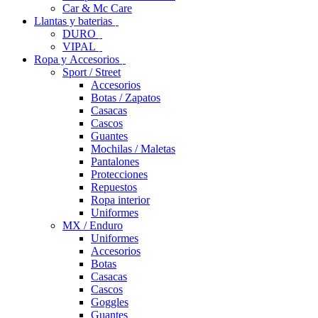
Car & Mc Care
Llantas y baterias
DURO
VIPAL
Ropa y Accesorios
Sport / Street
Accesorios
Botas / Zapatos
Casacas
Cascos
Guantes
Mochilas / Maletas
Pantalones
Protecciones
Repuestos
Ropa interior
Uniformes
MX / Enduro
Uniformes
Accesorios
Botas
Casacas
Cascos
Goggles
Guantes