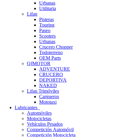
Urbanas
Utilitaria
Lifan
Pisteras
Touring
Paseo
Scooters
Urbanas
Crucero Chopper
Todoterreno
OEM Parts
QJMOTOR
ADVENTURE
CRUCERO
DEPORTIVA
NAKED
Lifan Trimóviles
Cargueros
Mototaxi
Lubricantes
Automóviles
Motocicletas
Vehículos Pesados
Competición Automóvil
Competición Motocicleta