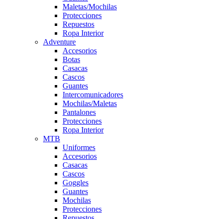
Maletas/Mochilas
Protecciones
Repuestos
Ropa Interior
Adventure
Accesorios
Botas
Casacas
Cascos
Guantes
Intercomunicadores
Mochilas/Maletas
Pantalones
Protecciones
Ropa Interior
MTB
Uniformes
Accesorios
Casacas
Cascos
Goggles
Guantes
Mochilas
Protecciones
Repuestos