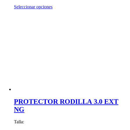
Este
Seleccionar opciones
producto
tiene
múltiples
variantes.
Las
opciones
se
pueden
elegir
en
la
página
de
producto
PROTECTOR RODILLA 3.0 EXT
NG
Talla: