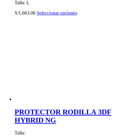
Talla: L
Este
S/
1,663.06
Seleccionar opciones
producto
tiene
múltiples
variantes.
Las
opciones
se
pueden
elegir
en
la
página
de
producto
PROTECTOR RODILLA 3DF
HYBRID NG
Talla: