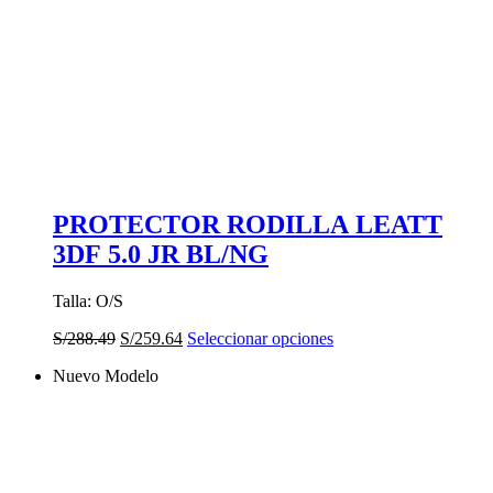
PROTECTOR RODILLA LEATT
3DF 5.0 JR BL/NG
Talla: O/S
El
El
Este
S/
288.49
S/
259.64
Seleccionar opciones
precio
precio
producto
Nuevo Modelo
original
actual
tiene
era:
es:
múltiples
S/288.49.
S/259.64.
variantes.
Las
opciones
se