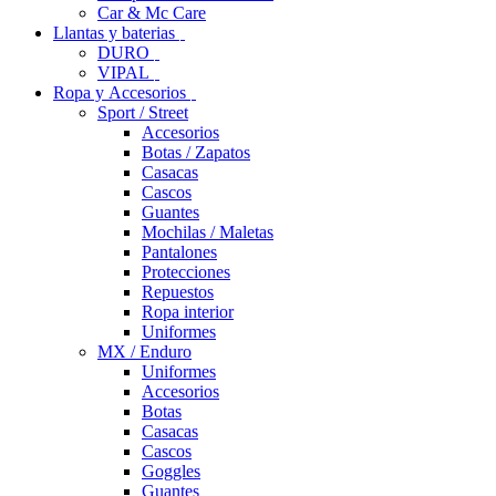
Car & Mc Care
Llantas y baterias
DURO
VIPAL
Ropa y Accesorios
Sport / Street
Accesorios
Botas / Zapatos
Casacas
Cascos
Guantes
Mochilas / Maletas
Pantalones
Protecciones
Repuestos
Ropa interior
Uniformes
MX / Enduro
Uniformes
Accesorios
Botas
Casacas
Cascos
Goggles
Guantes