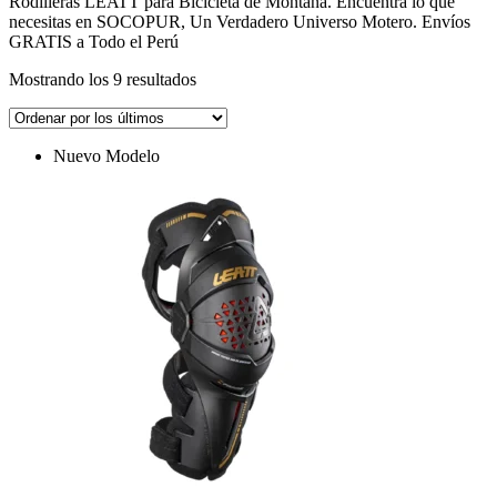
Rodilleras LEATT para Bicicleta de Montaña. Encuentra lo que
necesitas en SOCOPUR, Un Verdadero Universo Motero. Envíos
GRATIS a Todo el Perú
Ordenado
Mostrando los 9 resultados
por
los
últimos
Nuevo Modelo