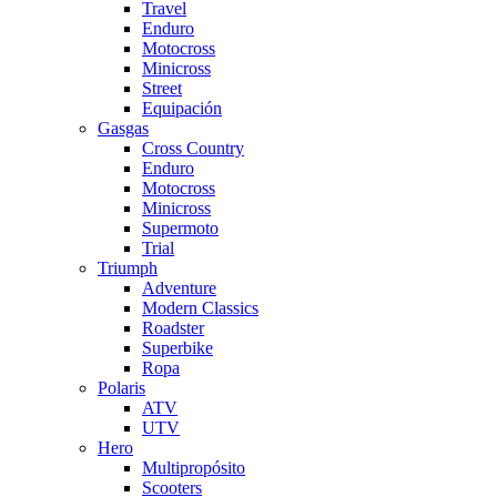
Travel
Enduro
Motocross
Minicross
Street
Equipación
Gasgas
Cross Country
Enduro
Motocross
Minicross
Supermoto
Trial
Triumph
Adventure
Modern Classics
Roadster
Superbike
Ropa
Polaris
ATV
UTV
Hero
Multipropósito
Scooters