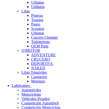
Urbanas
Utilitaria
Lifan
Pisteras
Touring
Paseo
Scooters
Urbanas
Crucero Chopper
Todoterreno
OEM Parts
QJMOTOR
ADVENTURE
CRUCERO
DEPORTIVA
NAKED
Lifan Trimóviles
Cargueros
Mototaxi
Lubricantes
Automóviles
Motocicletas
Vehículos Pesados
Competición Automóvil
Competición Motocicleta