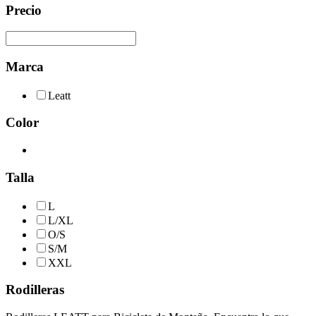
Precio
Marca
Leatt
Color
Talla
L
L/XL
O/S
S/M
XXL
Rodilleras