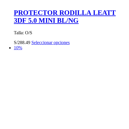
PROTECTOR RODILLA LEATT
3DF 5.0 MINI BL/NG
Talla: O/S
Este
S/
288.49
Seleccionar opciones
producto
10%
tiene
múltiples
variantes.
Las
opciones
se
pueden
elegir
en
la
página
de
producto