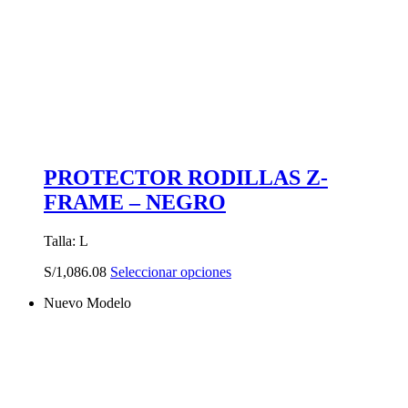
PROTECTOR RODILLAS Z-
FRAME – NEGRO
Talla: L
Este
S/
1,086.08
Seleccionar opciones
producto
Nuevo Modelo
tiene
múltiples
variantes.
Las
opciones
se
pueden