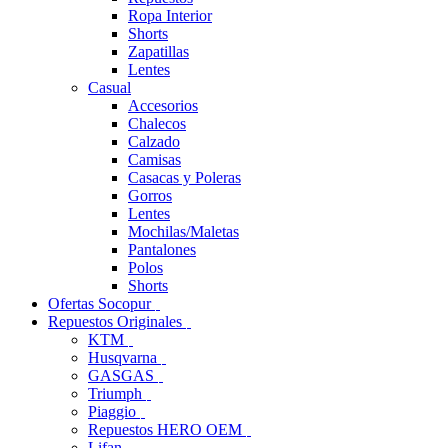
Ropa Interior
Shorts
Zapatillas
Lentes
Casual
Accesorios
Chalecos
Calzado
Camisas
Casacas y Poleras
Gorros
Lentes
Mochilas/Maletas
Pantalones
Polos
Shorts
Ofertas Socopur
Repuestos Originales
KTM
Husqvarna
GASGAS
Triumph
Piaggio
Repuestos HERO OEM
Lifan