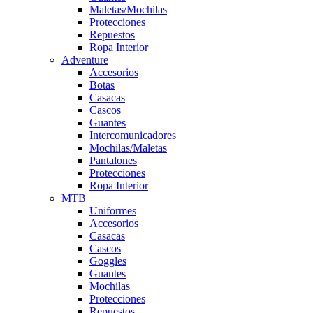
Maletas/Mochilas
Protecciones
Repuestos
Ropa Interior
Adventure
Accesorios
Botas
Casacas
Cascos
Guantes
Intercomunicadores
Mochilas/Maletas
Pantalones
Protecciones
Ropa Interior
MTB
Uniformes
Accesorios
Casacas
Cascos
Goggles
Guantes
Mochilas
Protecciones
Repuestos