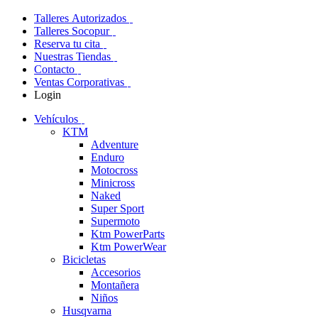
Talleres Autorizados
Talleres Socopur
Reserva tu cita
Nuestras Tiendas
Contacto
Ventas Corporativas
Login
Vehículos
KTM
Adventure
Enduro
Motocross
Minicross
Naked
Super Sport
Supermoto
Ktm PowerParts
Ktm PowerWear
Bicicletas
Accesorios
Montañera
Niños
Husqvarna